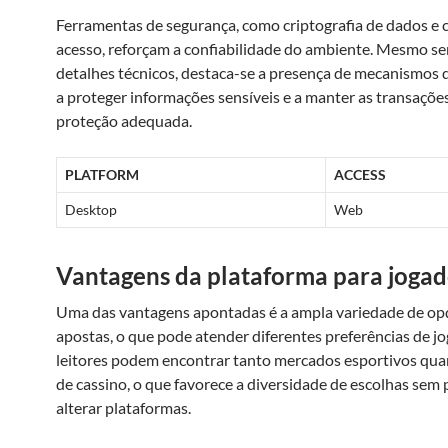
Ferramentas de segurança, como criptografia de dados e 
acesso, reforçam a confiabilidade do ambiente. Mesmo s
detalhes técnicos, destaca-se a presença de mecanismos
a proteger informações sensíveis e a manter as transaçõe
proteção adequada.
PLATFORM
ACCESS
Desktop
Web
Vantagens da plataforma para jogad
Uma das vantagens apontadas é a ampla variedade de op
apostas, o que pode atender diferentes preferências de jo
leitores podem encontrar tanto mercados esportivos quan
de cassino, o que favorece a diversidade de escolhas sem 
alterar plataformas.