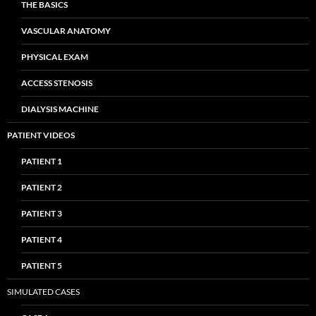
THE BASICS
VASCULAR ANATOMY
PHYSICAL EXAM
ACCESS STENOSIS
DIALYSIS MACHINE
PATIENT VIDEOS
PATIENT 1
PATIENT 2
PATIENT 3
PATIENT 4
PATIENT 5
SIMULATED CASES