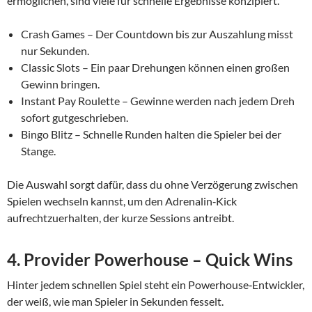
ermöglichen, sind viele für schnelle Ergebnisse konzipiert.
Crash Games – Der Countdown bis zur Auszahlung misst
nur Sekunden.
Classic Slots – Ein paar Drehungen können einen großen
Gewinn bringen.
Instant Pay Roulette – Gewinne werden nach jedem Dreh
sofort gutgeschrieben.
Bingo Blitz – Schnelle Runden halten die Spieler bei der
Stange.
Die Auswahl sorgt dafür, dass du ohne Verzögerung zwischen
Spielen wechseln kannst, um den Adrenalin‑Kick
aufrechtzuerhalten, der kurze Sessions antreibt.
4. Provider Powerhouse – Quick Wins
Hinter jedem schnellen Spiel steht ein Powerhouse‑Entwickler,
der weiß, wie man Spieler in Sekunden fesselt.