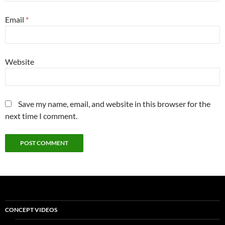
Email
*
Website
Save my name, email, and website in this browser for the
next time I comment.
CONCEPT VIDEOS