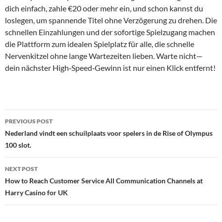
dich einfach, zahle €20 oder mehr ein, und schon kannst du
loslegen, um spannende Titel ohne Verzögerung zu drehen. Die
schnellen Einzahlungen und der sofortige Spielzugang machen
die Plattform zum idealen Spielplatz für alle, die schnelle
Nervenkitzel ohne lange Wartezeiten lieben. Warte nicht—
dein nächster High‑Speed‑Gewinn ist nur einen Klick entfernt!
Post
PREVIOUS POST
navigation
Nederland vindt een schuilplaats voor spelers in de Rise of Olympus
100 slot.
NEXT POST
How to Reach Customer Service All Communication Channels at
Harry Casino for UK