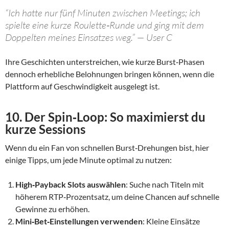
“Ich hatte nur fünf Minuten zwischen Meetings; ich
spielte eine kurze Roulette‑Runde und ging mit dem
Doppelten meines Einsatzes weg.” — User C
Ihre Geschichten unterstreichen, wie kurze Burst‑Phasen
dennoch erhebliche Belohnungen bringen können, wenn die
Plattform auf Geschwindigkeit ausgelegt ist.
10. Der Spin‑Loop: So maximierst du
kurze Sessions
Wenn du ein Fan von schnellen Burst‑Drehungen bist, hier
einige Tipps, um jede Minute optimal zu nutzen:
High‑Payback Slots auswählen
: Suche nach Titeln mit
höherem RTP‑Prozentsatz, um deine Chancen auf schnelle
Gewinne zu erhöhen.
Mini‑Bet‑Einstellungen verwenden
: Kleine Einsätze