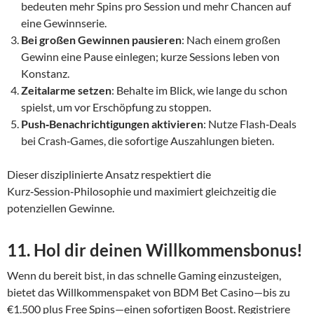
bedeuten mehr Spins pro Session und mehr Chancen auf
eine Gewinnserie.
Bei großen Gewinnen pausieren
: Nach einem großen
Gewinn eine Pause einlegen; kurze Sessions leben von
Konstanz.
Zeitalarme setzen
: Behalte im Blick, wie lange du schon
spielst, um vor Erschöpfung zu stoppen.
Push‑Benachrichtigungen aktivieren
: Nutze Flash‑Deals
bei Crash‑Games, die sofortige Auszahlungen bieten.
Dieser disziplinierte Ansatz respektiert die
Kurz‑Session‑Philosophie und maximiert gleichzeitig die
potenziellen Gewinne.
11. Hol dir deinen Willkommensbonus!
Wenn du bereit bist, in das schnelle Gaming einzusteigen,
bietet das Willkommenspaket von BDM Bet Casino—bis zu
€1.500 plus Free Spins—einen sofortigen Boost. Registriere