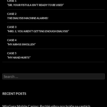
CASE 1
“SIR, YOUR FISTULA ISN’T READY TO BE USED”
CASE 2
THE DIALYSIS MACHINE ALARMS!
CASE 3
“MRS. S, YOU AREN’T GETTING ENOUGH DIALYSIS”
CASE 4
“MY ARM IS SWOLLEN”
CASE 5
“MY HAND HURTS”
Search
for:
RECENT POSTS
WinGaga Mobile Casino: Rychlé výhry pro hráče na cestách