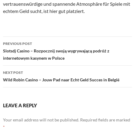
vertrauenswürdige und spannende Atmosphäre für Spiele mit
echtem Geld sucht, ist hier gut platziert.
Post
PREVIOUS POST
navigation
Slotsdj Casino – Rozpocznij swoją wygrywającą podróż z
internetowym kasynem w Polsce
NEXT POST
Wild Robin Casino – Jouw Pad naar Echt Geld Succes in België
LEAVE A REPLY
Your email address will not be published.
Required fields are marked
*