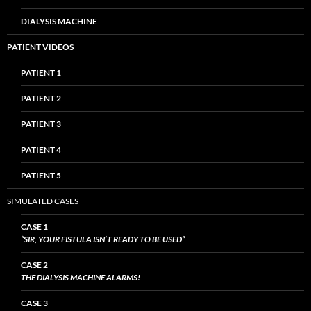
DIALYSIS MACHINE
PATIENT VIDEOS
PATIENT 1
PATIENT 2
PATIENT 3
PATIENT 4
PATIENT 5
SIMULATED CASES
CASE 1
“SIR, YOUR FISTULA ISN’T READY TO BE USED”
CASE 2
THE DIALYSIS MACHINE ALARMS!
CASE 3