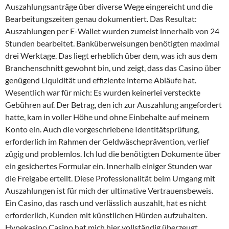
Auszahlungsanträge über diverse Wege eingereicht und die
Bearbeitungszeiten genau dokumentiert. Das Resultat:
Auszahlungen per E-Wallet wurden zumeist innerhalb von 24
Stunden bearbeitet. Banküberweisungen benötigten maximal
drei Werktage. Das liegt erheblich über dem, was ich aus dem
Branchenschnitt gewohnt bin, und zeigt, dass das Casino über
genügend Liquidität und effiziente interne Abläufe hat.
Wesentlich war für mich: Es wurden keinerlei versteckte
Gebühren auf. Der Betrag, den ich zur Auszahlung angefordert
hatte, kam in voller Höhe und ohne Einbehalte auf meinem
Konto ein. Auch die vorgeschriebene Identitätsprüfung,
erforderlich im Rahmen der Geldwäscheprävention, verlief
zügig und problemlos. Ich lud die benötigten Dokumente über
ein gesichertes Formular ein. Innerhalb einiger Stunden war
die Freigabe erteilt. Diese Professionalität beim Umgang mit
Auszahlungen ist für mich der ultimative Vertrauensbeweis.
Ein Casino, das rasch und verlässlich auszahlt, hat es nicht
erforderlich, Kunden mit künstlichen Hürden aufzuhalten.
Hypekasino Casino hat mich hier vollständig überzeugt.