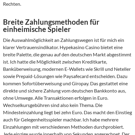
Rechten.
Breite Zahlungsmethoden für
einheimische Spieler
Die Auswahlmöglichkeit an Zahlungswegen ist für mich ein
klarer Vertrauensindikator. Hypekasino Casino bietet eine
breite Palette, die genau auf den deutschen Markt abgestimmt
ist. Ich hatte die Möglichkeit zwischen Kreditkarte,
Banküberweisung, modernen E-Wallets wie Skrill und Neteller
sowie Prepaid-Lösungen wie Paysafecard entscheiden. Dazu
kommen Sofortüberweisung und Giropay. Das gestattet eine
direkte und sichere Zahlung vom deutschen Bankkonto aus,
ohne Umwege. Alle Transaktionen erfolgen in Euro.
Wechselkursgebühren sind also kein Thema. Die
Mindesteinzahlung liegt bei zehn Euro. Das macht den Einstieg
auch für Gelegenheitsspieler machbar. Ich habe mehrere
Einzahlungen mit verschiedenen Methoden durchprobiert.
Jede einzige wurde innerhalb von Sekunden angerechnet. Der