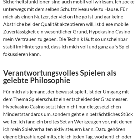
Sicherheitsfunktionen sind auch mobil voll wirksam. Ich zocke
unterwegs mit dem selben Schutzniveau wie zu Hause. Für
mich als einen Nutzer, der viel on the go ist und gar keine
Abstriche bei der Qualität akzeptieren will, ist diese mobile
Zuverlässigkeit ein wesentlicher Grund, Hypekasino Casino
mein Vertrauen zu geben. Die Technik läuft so unscheinbar
stabil im Hintergrund, dass ich mich voll und ganz aufs Spiel
fokussieren kann.
Verantwortungsvolles Spielen als
gelebte Philosophie
Für mich als jemand, der bewusst spielt, ist der Umgang mit
dem Thema Spielerschutz ein entscheidender Gradmesser.
Hypekasino Casino setzt hier nicht nur die gesetzlichen
Mindeststandards um, sondern geht ein beträchtliches Stück
weiter. Ich fand ein breites Set an Werkzeugen vor, mit denen
ich mein Spielverhalten aktiv steuern kann. Dazu gehören
eigene Einzahlungslimits, die ich jeden Tag, wöchentlich oder