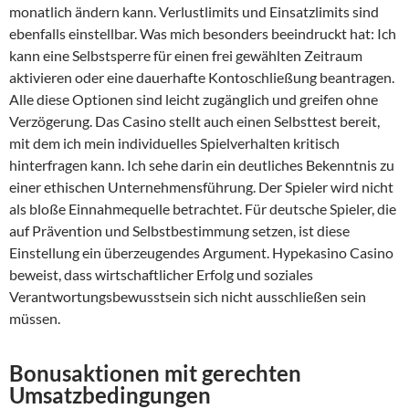
monatlich ändern kann. Verlustlimits und Einsatzlimits sind
ebenfalls einstellbar. Was mich besonders beeindruckt hat: Ich
kann eine Selbstsperre für einen frei gewählten Zeitraum
aktivieren oder eine dauerhafte Kontoschließung beantragen.
Alle diese Optionen sind leicht zugänglich und greifen ohne
Verzögerung. Das Casino stellt auch einen Selbsttest bereit,
mit dem ich mein individuelles Spielverhalten kritisch
hinterfragen kann. Ich sehe darin ein deutliches Bekenntnis zu
einer ethischen Unternehmensführung. Der Spieler wird nicht
als bloße Einnahmequelle betrachtet. Für deutsche Spieler, die
auf Prävention und Selbstbestimmung setzen, ist diese
Einstellung ein überzeugendes Argument. Hypekasino Casino
beweist, dass wirtschaftlicher Erfolg und soziales
Verantwortungsbewusstsein sich nicht ausschließen sein
müssen.
Bonusaktionen mit gerechten
Umsatzbedingungen