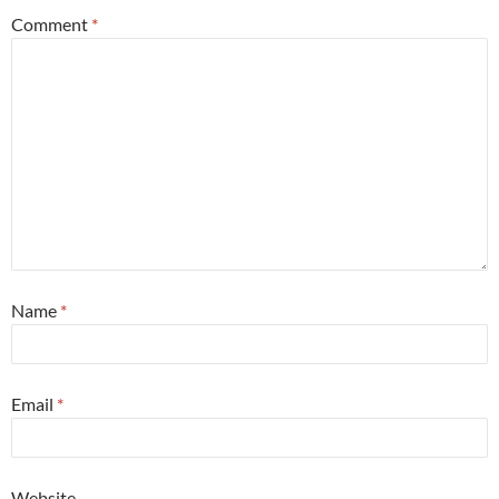
Comment
*
Name
*
Email
*
Website