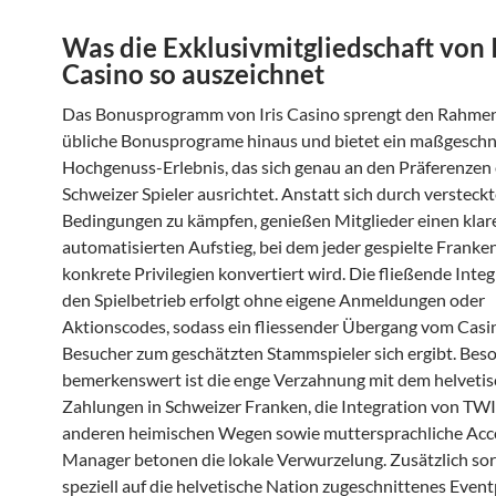
Was die Exklusivmitgliedschaft von I
Casino so auszeichnet
Das Bonusprogramm von Iris Casino sprengt den Rahme
übliche Bonusprograme hinaus und bietet ein maßgeschn
Hochgenuss-Erlebnis, das sich genau an den Präferenzen
Schweizer Spieler ausrichtet. Anstatt sich durch versteck
Bedingungen zu kämpfen, genießen Mitglieder einen klar
automatisierten Aufstieg, bei dem jeder gespielte Franken
konkrete Privilegien konvertiert wird. Die fließende Integ
den Spielbetrieb erfolgt ohne eigene Anmeldungen oder
Aktionscodes, sodass ein fliessender Übergang vom Casi
Besucher zum geschätzten Stammspieler sich ergibt. Bes
bemerkenswert ist die enge Verzahnung mit dem helveti
Zahlungen in Schweizer Franken, die Integration von T
anderen heimischen Wegen sowie muttersprachliche Acc
Manager betonen die lokale Verwurzelung. Zusätzlich sor
speziell auf die helvetische Nation zugeschnittenes Eve