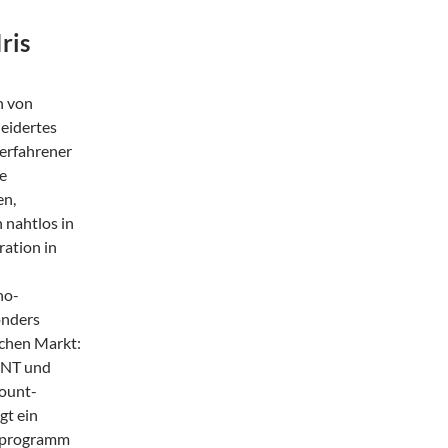
ris
n von
eidertes
 erfahrener
te
en,
 nahtlos in
ration in
no-
onders
schen Markt:
WINT und
ount-
gt ein
ntprogramm