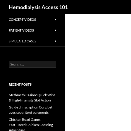
Search
Hemodialysis Access 101
Skip
CONCEPT VIDEOS
to
content
PATIENT VIDEOS
SIMULATED CASES
Search
for:
RECENT POSTS
Methmeth Casino: Quick Wins
& High‑Intensity Slot Action
Guide d’inscription Corgibet
avec sécurité et paiements
Chicken Road Game:
Fast‑Paced Chicken Crossing
Adventure