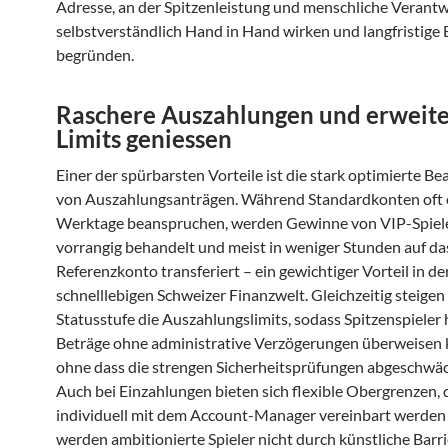
Adresse, an der Spitzenleistung und menschliche Verant
selbstverständlich Hand in Hand wirken und langfristige
begründen.
Raschere Auszahlungen und erweite
Limits geniessen
Einer der spürbarsten Vorteile ist die stark optimierte B
von Auszahlungsanträgen. Während Standardkonten oft 
Werktage beanspruchen, werden Gewinne von VIP-Spiel
vorrangig behandelt und meist in weniger Stunden auf da
Referenzkonto transferiert – ein gewichtiger Vorteil in de
schnelllebigen Schweizer Finanzwelt. Gleichzeitig steigen
Statusstufe die Auszahlungslimits, sodass Spitzenspieler
Beträge ohne administrative Verzögerungen überweisen
ohne dass die strengen Sicherheitsprüfungen abgeschwä
Auch bei Einzahlungen bieten sich flexible Obergrenzen, 
individuell mit dem Account-Manager vereinbart werden
werden ambitionierte Spieler nicht durch künstliche Barr