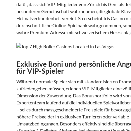
dafür, dass sich VIP-Mitglieder von Zürich bis Genf als Tei
besonderen Gemeinschaft wahrnehmen, die globale Klas
Heimatverbundenheit vereint. So erscheint Iris Casino nic
durchschnittliche Online-Spielbank wahrgenommen, sond
wahre Premium-Adresse mit schweizerischem Herzschlag
Exklusive Boni und persönliche An
für VIP-Spieler
Während normale Spieler sich mit standardisierten Prom
zufriedengeben müssen, erleben VIP-Mitglieder eine völl
Dimension der Zuwendung. Das Bonusportfolio wird von
Expertenteam laufend auf die individuellen Spielvorliebe
– sei es durch massgeschneiderte Freispiele für bevorzugte
höhere Preisgelder in exklusiven Turnieren oder variable
Umsatzbedingungen. Besonders effektiv sind die überra
«Surprise & Delight»-Aktionen, bei denen ohne Vorankün