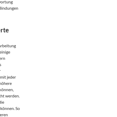
wortung
 Bindungen
rte
earbeitung
einige
ern
s
r
 mit jeder
 höhere
 können,
cht werden.
die
 können. So
ieren