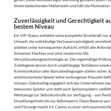
einem bedeutenden Meilenstein und hält die Motivation 
Zuverlässigkeit und Gerechtigkeit a
bestem Niveau
Ein VIP-Status entfaltet seine komplette Strahlkraft nur i
Umwelt, die vollständige Vertrauenswürdigkeit vermittelt.
arbeitet unter konsequenter Aufsicht, erfüllt alle Anford
Schweizer Marktes und setzt modernste SSL-
Verschlüsselungstechnologie an. Die regelmäßige Prüfun
Zufallsgeneratoren durch unabhängige Testlabore sowie d
Kommunikation aller Bonusbedingungen stellen sicher, da
ambitionierteste Spieler keine verborgenen Klauseln bef
müssen. Gleichzeitig engagiert sich das Unternehmen dau
bewusstes Spielen und stellt auch Spitzenspielern vielfält
Werkzeuge zur Selbstkontrolle zur Verfügung – von flexi
Einzahlungslimits bis zur Selbstsperre. Diese Balance aus 
und Fürsorge macht Iris Casino zu einer vertrauenswürd