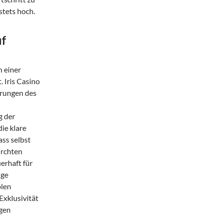
stets hoch.
uf
n einer
 Iris Casino
erungen des
g der
ie klare
ss selbst
ürchten
erhaft für
ige
blen
Exklusivität
igen