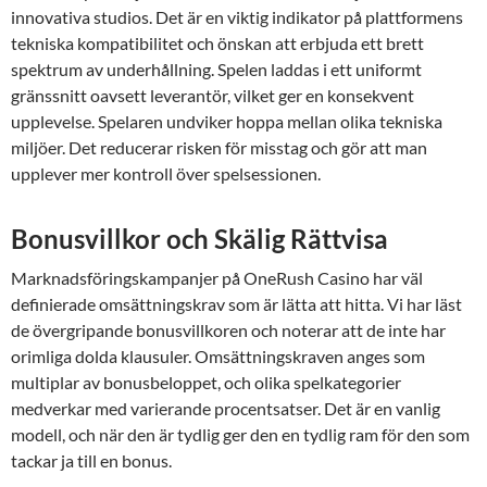
innovativa studios. Det är en viktig indikator på plattformens
tekniska kompatibilitet och önskan att erbjuda ett brett
spektrum av underhållning. Spelen laddas i ett uniformt
gränssnitt oavsett leverantör, vilket ger en konsekvent
upplevelse. Spelaren undviker hoppa mellan olika tekniska
miljöer. Det reducerar risken för misstag och gör att man
upplever mer kontroll över spelsessionen.
Bonusvillkor och Skälig Rättvisa
Marknadsföringskampanjer på OneRush Casino har väl
definierade omsättningskrav som är lätta att hitta. Vi har läst
de övergripande bonusvillkoren och noterar att de inte har
orimliga dolda klausuler. Omsättningskraven anges som
multiplar av bonusbeloppet, och olika spelkategorier
medverkar med varierande procentsatser. Det är en vanlig
modell, och när den är tydlig ger den en tydlig ram för den som
tackar ja till en bonus.