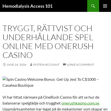
Skip
Search
Hemodialysis Access 101
to
PRIMAR
content
MENU
TRYGGT, RÄTTVIST OCH
UNDERHÅLLANDE SPEL
ONLINE MED ONERUSH
CASINO
JUNE 24, 2026
SYSTEM ACCOUNT
LEAVE A COMMENT
Vi har tittat närmare på OneRush Casino för att se hur de
balanserar spelglädje och trygghet
onerushkasino.com.se
.
Uppmärksamheten har legat på de mekanismer som skapar en