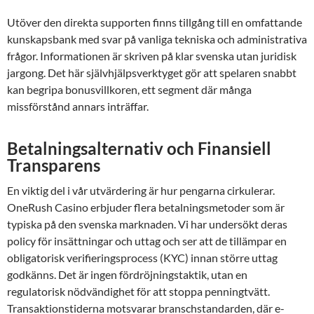
Utöver den direkta supporten finns tillgång till en omfattande
kunskapsbank med svar på vanliga tekniska och administrativa
frågor. Informationen är skriven på klar svenska utan juridisk
jargong. Det här självhjälpsverktyget gör att spelaren snabbt
kan begripa bonusvillkoren, ett segment där många
missförstånd annars inträffar.
Betalningsalternativ och Finansiell
Transparens
En viktig del i vår utvärdering är hur pengarna cirkulerar.
OneRush Casino erbjuder flera betalningsmetoder som är
typiska på den svenska marknaden. Vi har undersökt deras
policy för insättningar och uttag och ser att de tillämpar en
obligatorisk verifieringsprocess (KYC) innan större uttag
godkänns. Det är ingen fördröjningstaktik, utan en
regulatorisk nödvändighet för att stoppa penningtvätt.
Transaktionstiderna motsvarar branschstandarden, där e-