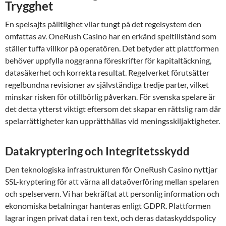
Trygghet
En spelsajts pålitlighet vilar tungt på det regelsystem den
omfattas av. OneRush Casino har en erkänd speltillstånd som
ställer tuffa villkor på operatören. Det betyder att plattformen
behöver uppfylla noggranna föreskrifter för kapitaltäckning,
datasäkerhet och korrekta resultat. Regelverket förutsätter
regelbundna revisioner av självständiga tredje parter, vilket
minskar risken för otillbörlig påverkan. För svenska spelare är
det detta ytterst viktigt eftersom det skapar en rättslig ram där
spelarrättigheter kan upprätthållas vid meningsskiljaktigheter.
Datakryptering och Integritetsskydd
Den teknologiska infrastrukturen för OneRush Casino nyttjar
SSL-kryptering för att värna all dataöverföring mellan spelaren
och spelservern. Vi har bekräftat att personlig information och
ekonomiska betalningar hanteras enligt GDPR. Plattformen
lagrar ingen privat data i ren text, och deras dataskyddspolicy