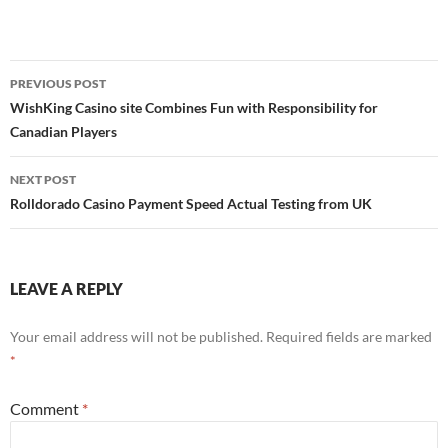
Post
PREVIOUS POST
navigation
WishKing Casino site Combines Fun with Responsibility for
Canadian Players
NEXT POST
Rolldorado Casino Payment Speed Actual Testing from UK
LEAVE A REPLY
Your email address will not be published.
Required fields are marked
*
Comment
*