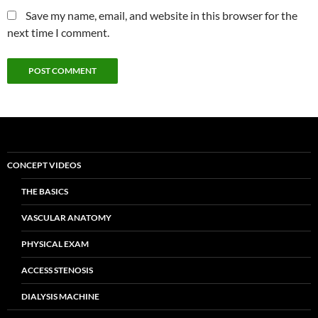
Save my name, email, and website in this browser for the
next time I comment.
CONCEPT VIDEOS
THE BASICS
VASCULAR ANATOMY
PHYSICAL EXAM
ACCESS STENOSIS
DIALYSIS MACHINE