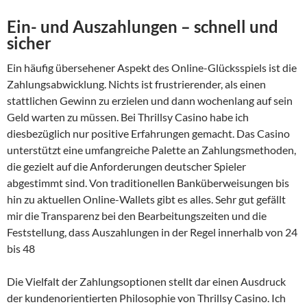
Ein- und Auszahlungen – schnell und
sicher
Ein häufig übersehener Aspekt des Online-Glücksspiels ist die
Zahlungsabwicklung. Nichts ist frustrierender, als einen
stattlichen Gewinn zu erzielen und dann wochenlang auf sein
Geld warten zu müssen. Bei Thrillsy Casino habe ich
diesbezüglich nur positive Erfahrungen gemacht. Das Casino
unterstützt eine umfangreiche Palette an Zahlungsmethoden,
die gezielt auf die Anforderungen deutscher Spieler
abgestimmt sind. Von traditionellen Banküberweisungen bis
hin zu aktuellen Online-Wallets gibt es alles. Sehr gut gefällt
mir die Transparenz bei den Bearbeitungszeiten und die
Feststellung, dass Auszahlungen in der Regel innerhalb von 24
bis 48
Die Vielfalt der Zahlungsoptionen stellt dar einen Ausdruck
der kundenorientierten Philosophie von Thrillsy Casino. Ich