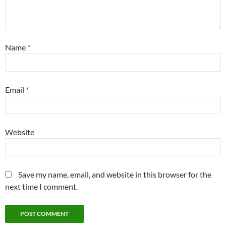
Name
*
Email
*
Website
Save my name, email, and website in this browser for the
next time I comment.