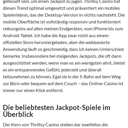
gefesselt sein, um einen Jackpot zu jagen. Thrillsy Casino hat
diesen Trend optimal umgesetzt und präsentiert ein mobiles
Spielerlebnis, das der Desktop-Version in nichts nachsteht. Die
mobile Oberfläche ist vollständig responsiv und funktioniert
reibungslos auf allen meinen Endgeräten, vom iPhone bis zum
Android-Tablet. Ich habe die App zwar nicht aus einem
offiziellen Store heruntergeladen, aber die webbasierte
Anwendung läuft so geschmeidig, dass ich keinen Unterschied
bemerke. Insbesondere bei steigenden Jackpots, die oft dann
ausgeschüttet werden, wenn man es am wenigsten ahnt, bietet
es ein entspannendes Gefühl, jederzeit und überall
teilzunehmen zu können. Egal ob in der S-Bahn auf dem Weg
zur Büro oder bequem auf dem Couch – das Online-Casino ist
immer nur einen Klick entfernt.
Die beliebtesten Jackpot-Spiele im
Überblick
Der Kern von Thrillsy Casino stellen dar zweifellos die