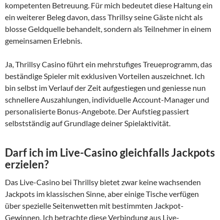
kompetenten Betreuung. Für mich bedeutet diese Haltung ein
ein weiterer Beleg davon, dass Thrillsy seine Gäste nicht als
blosse Geldquelle behandelt, sondern als Teilnehmer in einem
gemeinsamen Erlebnis.
Ja, Thrillsy Casino führt ein mehrstufiges Treueprogramm, das
beständige Spieler mit exklusiven Vorteilen auszeichnet. Ich
bin selbst im Verlauf der Zeit aufgestiegen und geniesse nun
schnellere Auszahlungen, individuelle Account-Manager und
personalisierte Bonus-Angebote. Der Aufstieg passiert
selbstständig auf Grundlage deiner Spielaktivität.
Darf ich im Live-Casino gleichfalls Jackpots
erzielen?
Das Live-Casino bei Thrillsy bietet zwar keine wachsenden
Jackpots im klassischen Sinne, aber einige Tische verfügen
über spezielle Seitenwetten mit bestimmten Jackpot-
Gewinnen. Ich betrachte diese Verbindung aus Live-