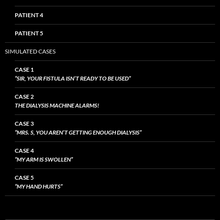
PATIENT 4
PATIENT 5
SIMULATED CASES
CASE 1
“SIR, YOUR FISTULA ISN’T READY TO BE USED”
CASE 2
THE DIALYSIS MACHINE ALARMS!
CASE 3
“MRS. S, YOU AREN’T GETTING ENOUGH DIALYSIS”
CASE 4
“MY ARM IS SWOLLEN”
CASE 5
“MY HAND HURTS”