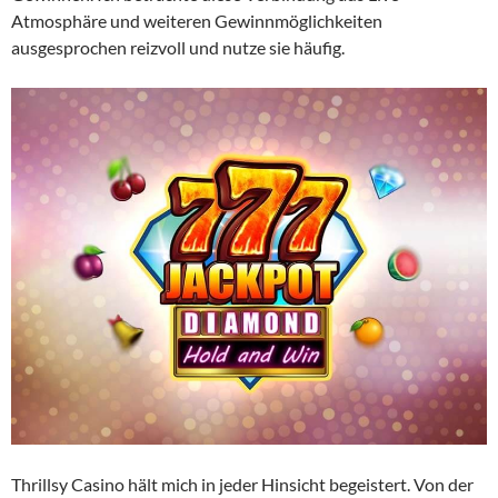
Atmosphäre und weiteren Gewinnmöglichkeiten
ausgesprochen reizvoll und nutze sie häufig.
Thrillsy Casino hält mich in jeder Hinsicht begeistert. Von der