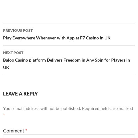
Post
PREVIOUS POST
navigation
Play Everywhere Whenever with App at F7 Casino in UK
NEXT POST
Baloo Casino platform Delivers Freedom in Any Spin for Players in
UK
LEAVE A REPLY
Your email address will not be published.
Required fields are marked
*
Comment
*