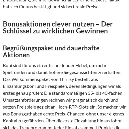
hat sich für uns bestätigt und sichert reale Preise.
Bonusaktionen clever nutzen – Der
Schlüssel zu wirklichen Gewinnen
Begrüßungspaket und dauerhafte
Aktionen
Boni sind für uns ein entscheidender Hebel, um mehr
Spielrunden und damit höhere Siegesaussichten zu erhalten.
Das Willkommenspaket von Thrillsy besteht aus
Einzahlungsboni und Freispielen, deren Bedingungen wir als
erstes genau prüfen: Die standardmäßigen 35- bis 40-fachen
Umsatzanforderungen rechnen wir pragmatisch durch und
setzen Freispiele gezielt an Hoch-RTP-Slots ein. So machen wir
aus Bonusguthaben echte Preis-Chancen, ohne unser eigenes
Kapital zu gefährden. Über die erste Einzahlung hinaus lohnt
sich das Treueprogramm: Jeder Einsatz sammelt Punkte, die