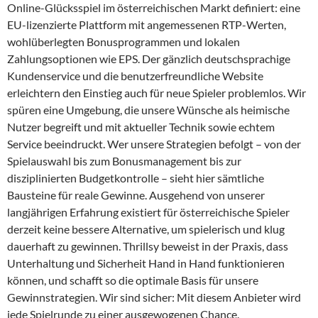
Online-Glücksspiel im österreichischen Markt definiert: eine
EU-lizenzierte Plattform mit angemessenen RTP-Werten,
wohlüberlegten Bonusprogrammen und lokalen
Zahlungsoptionen wie EPS. Der gänzlich deutschsprachige
Kundenservice und die benutzerfreundliche Website
erleichtern den Einstieg auch für neue Spieler problemlos. Wir
spüren eine Umgebung, die unsere Wünsche als heimische
Nutzer begreift und mit aktueller Technik sowie echtem
Service beeindruckt. Wer unsere Strategien befolgt – von der
Spielauswahl bis zum Bonusmanagement bis zur
disziplinierten Budgetkontrolle – sieht hier sämtliche
Bausteine für reale Gewinne. Ausgehend von unserer
langjährigen Erfahrung existiert für österreichische Spieler
derzeit keine bessere Alternative, um spielerisch und klug
dauerhaft zu gewinnen. Thrillsy beweist in der Praxis, dass
Unterhaltung und Sicherheit Hand in Hand funktionieren
können, und schafft so die optimale Basis für unsere
Gewinnstrategien. Wir sind sicher: Mit diesem Anbieter wird
jede Spielrunde zu einer ausgewogenen Chance.