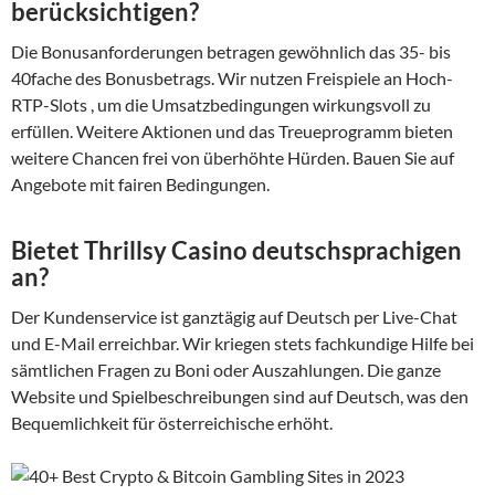
berücksichtigen?
Die Bonusanforderungen betragen gewöhnlich das 35- bis
40fache des Bonusbetrags. Wir nutzen Freispiele an Hoch-
RTP-Slots , um die Umsatzbedingungen wirkungsvoll zu
erfüllen. Weitere Aktionen und das Treueprogramm bieten
weitere Chancen frei von überhöhte Hürden. Bauen Sie auf
Angebote mit fairen Bedingungen.
Bietet Thrillsy Casino deutschsprachigen
an?
Der Kundenservice ist ganztägig auf Deutsch per Live-Chat
und E-Mail erreichbar. Wir kriegen stets fachkundige Hilfe bei
sämtlichen Fragen zu Boni oder Auszahlungen. Die ganze
Website und Spielbeschreibungen sind auf Deutsch, was den
Bequemlichkeit für österreichische erhöht.