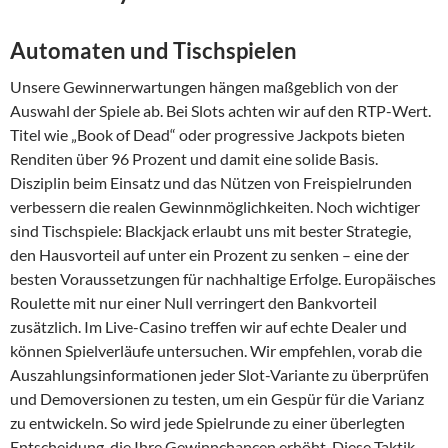
Automaten und Tischspielen
Unsere Gewinnerwartungen hängen maßgeblich von der
Auswahl der Spiele ab. Bei Slots achten wir auf den RTP-Wert.
Titel wie „Book of Dead“ oder progressive Jackpots bieten
Renditen über 96 Prozent und damit eine solide Basis.
Disziplin beim Einsatz und das Nützen von Freispielrunden
verbessern die realen Gewinnmöglichkeiten. Noch wichtiger
sind Tischspiele: Blackjack erlaubt uns mit bester Strategie,
den Hausvorteil auf unter ein Prozent zu senken – eine der
besten Voraussetzungen für nachhaltige Erfolge. Europäisches
Roulette mit nur einer Null verringert den Bankvorteil
zusätzlich. Im Live-Casino treffen wir auf echte Dealer und
können Spielverläufe untersuchen. Wir empfehlen, vorab die
Auszahlungsinformationen jeder Slot-Variante zu überprüfen
und Demoversionen zu testen, um ein Gespür für die Varianz
zu entwickeln. So wird jede Spielrunde zu einer überlegten
Entscheidung, die Ihre Gewinnchancen erhöht. Diese Taktik