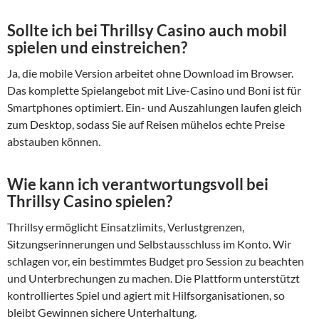
Sollte ich bei Thrillsy Casino auch mobil
spielen und einstreichen?
Ja, die mobile Version arbeitet ohne Download im Browser.
Das komplette Spielangebot mit Live-Casino und Boni ist für
Smartphones optimiert. Ein- und Auszahlungen laufen gleich
zum Desktop, sodass Sie auf Reisen mühelos echte Preise
abstauben können.
Wie kann ich verantwortungsvoll bei
Thrillsy Casino spielen?
Thrillsy ermöglicht Einsatzlimits, Verlustgrenzen,
Sitzungserinnerungen und Selbstausschluss im Konto. Wir
schlagen vor, ein bestimmtes Budget pro Session zu beachten
und Unterbrechungen zu machen. Die Plattform unterstützt
kontrolliertes Spiel und agiert mit Hilfsorganisationen, so
bleibt Gewinnen sichere Unterhaltung.