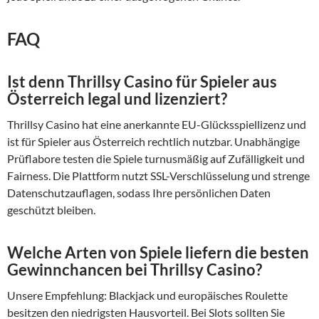
FAQ
Ist denn Thrillsy Casino für Spieler aus
Österreich legal und lizenziert?
Thrillsy Casino hat eine anerkannte EU-Glücksspiellizenz und
ist für Spieler aus Österreich rechtlich nutzbar. Unabhängige
Prüflabore testen die Spiele turnusmäßig auf Zufälligkeit und
Fairness. Die Plattform nutzt SSL-Verschlüsselung und strenge
Datenschutzauflagen, sodass Ihre persönlichen Daten
geschützt bleiben.
Welche Arten von Spiele liefern die besten
Gewinnchancen bei Thrillsy Casino?
Unsere Empfehlung: Blackjack und europäisches Roulette
besitzen den niedrigsten Hausvorteil. Bei Slots sollten Sie