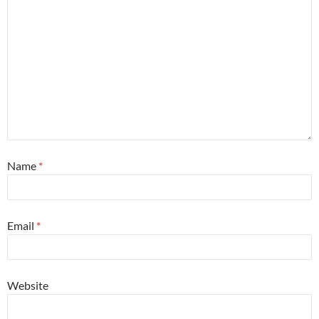
Name
*
Email
*
Website