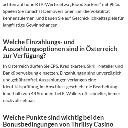
achten auf hohe RTP-Werte, etwa „Blood Suckers“ mit 98 %.
Spielen Sie zunächst Demoversionen, um die Volatilität
kennenzulernen, und bauen Sie auf Geschicklichkeitsspiele für
langfristige Gewinnchancen.
Welche Einzahlungs- und
Auszahlungsoptionen sind in Österreich
zur Verfügung?
In Österreich dürfen Sie EPS, Kreditkarten, Skrill, Neteller und
Banküberweisung einsetzen. Einzahlungen sind unverzüglich
und gebührenfrei. Auszahlungen verlangen eine
Identitätsprüfung, im Anschluss geschieht die Bearbeitung
innerhalb von 48 Stunden, bei E-Wallets oft schneller, immer
nachvollziehbar.
Welche Punkte sind wichtig bei den
Bonusbedingungen von Thrillsy Casino