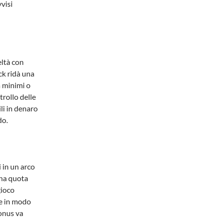
visi
eltà con
ck ridà una
a minimi o
trollo delle
li in denaro
do.
i in un arco
una quota
gioco
re in modo
bonus va