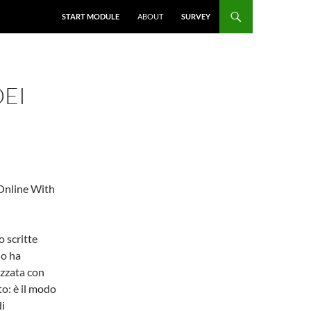
START MODULE
ABOUT
SURVEY
DEI
 scritte
no ha
izzata con
o: è il modo
di