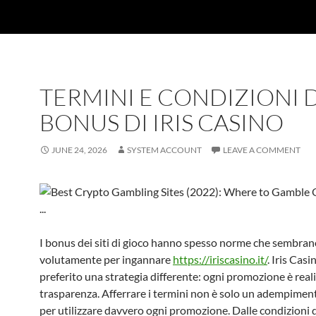
TERMINI E CONDIZIONI 
BONUS DI IRIS CASINO
JUNE 24, 2026
SYSTEM ACCOUNT
LEAVE A COMMENT
I bonus dei siti di gioco hanno spesso norme che sembrano
volutamente per ingannare
https://iriscasino.it/
. Iris Casi
preferito una strategia differente: ogni promozione è real
trasparenza. Afferrare i termini non è solo un adempiment
per utilizzare davvero ogni promozione. Dalle condizioni 