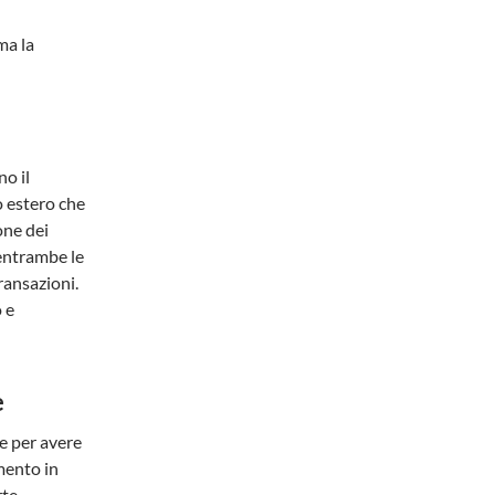
ma la
no il
o estero che
one dei
 entrambe le
transazioni.
 e
e
e per avere
mento in
rte