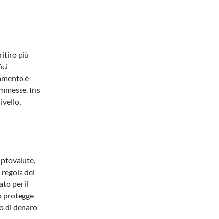
itiro più
ici
zamento è
ommesse. Iris
ivello,
riptovalute,
a regola del
ato per il
io protegge
so di denaro