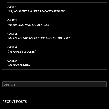
CASE 1
“SIR, YOUR FISTULA ISN’T READY TO BE USED”
CASE 2
THE DIALYSIS MACHINE ALARMS!
CASE 3
“MRS. S, YOU AREN’T GETTING ENOUGH DIALYSIS”
CASE 4
“MY ARM IS SWOLLEN”
CASE 5
“MY HAND HURTS”
Search
for:
RECENT POSTS