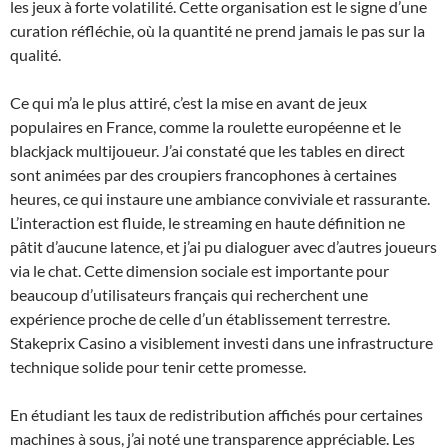
les jeux à forte volatilité. Cette organisation est le signe d’une
curation réfléchie, où la quantité ne prend jamais le pas sur la
qualité.
Ce qui m’a le plus attiré, c’est la mise en avant de jeux
populaires en France, comme la roulette européenne et le
blackjack multijoueur. J’ai constaté que les tables en direct
sont animées par des croupiers francophones à certaines
heures, ce qui instaure une ambiance conviviale et rassurante.
L’interaction est fluide, le streaming en haute définition ne
pâtit d’aucune latence, et j’ai pu dialoguer avec d’autres joueurs
via le chat. Cette dimension sociale est importante pour
beaucoup d’utilisateurs français qui recherchent une
expérience proche de celle d’un établissement terrestre.
Stakeprix Casino a visiblement investi dans une infrastructure
technique solide pour tenir cette promesse.
En étudiant les taux de redistribution affichés pour certaines
machines à sous, j’ai noté une transparence appréciable. Les