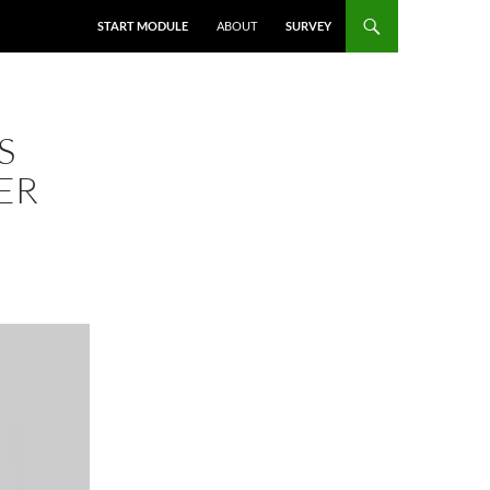
START MODULE
ABOUT
SURVEY
S
ER