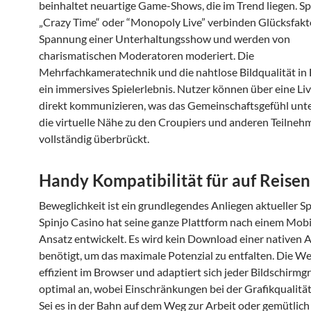
beinhaltet neuartige Game-Shows, die im Trend liegen. Sp
„Crazy Time“ oder “Monopoly Live” verbinden Glücksfakt
Spannung einer Unterhaltungsshow und werden von
charismatischen Moderatoren moderiert. Die
Mehrfachkameratechnik und die nahtlose Bildqualität in
ein immersives Spielerlebnis. Nutzer können über eine Li
direkt kommunizieren, was das Gemeinschaftsgefühl unt
die virtuelle Nähe zu den Croupiers und anderen Teilnehm
vollständig überbrückt.
Handy Kompatibilität für auf Reisen
Beweglichkeit ist ein grundlegendes Anliegen aktueller Sp
Spinjo Casino hat seine ganze Plattform nach einem Mobi
Ansatz entwickelt. Es wird kein Download einer nativen 
benötigt, um das maximale Potenzial zu entfalten. Die W
effizient im Browser und adaptiert sich jeder Bildschirmg
optimal an, wobei Einschränkungen bei der Grafikqualität
Sei es in der Bahn auf dem Weg zur Arbeit oder gemütlich