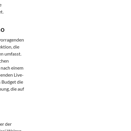
e
t.
no
rvorragenden
ktion, die
en umfasst.
schen
n nach einem
nenden Live-
s Budget die
ung, die auf
er der
drei Walzen