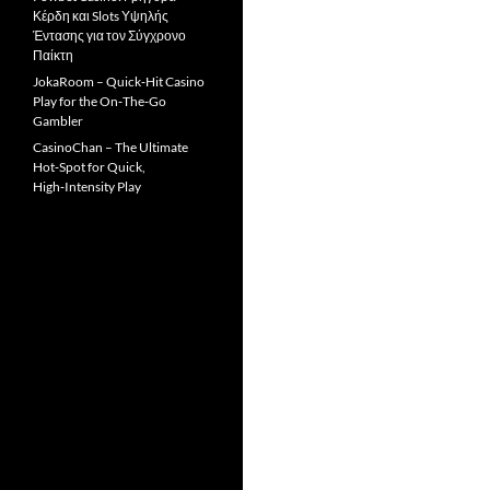
Κέρδη και Slots Υψηλής
Έντασης για τον Σύγχρονο
Παίκτη
JokaRoom – Quick‑Hit Casino
Play for the On‑The‑Go
Gambler
CasinoChan – The Ultimate
Hot‑Spot for Quick,
High‑Intensity Play