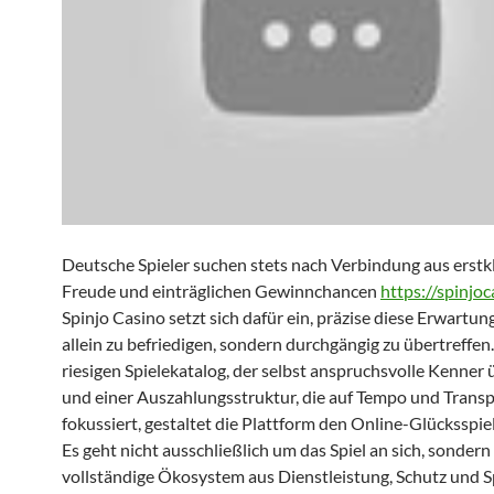
Deutsche Spieler suchen stets nach Verbindung aus erstk
Freude und einträglichen Gewinnchancen
https://spinjoc
Spinjo Casino setzt sich dafür ein, präzise diese Erwartun
allein zu befriedigen, sondern durchgängig zu übertreffen
riesigen Spielekatalog, der selbst anspruchsvolle Kenner 
und einer Auszahlungsstruktur, die auf Tempo und Trans
fokussiert, gestaltet die Plattform den Online-Glücksspie
Es geht nicht ausschließlich um das Spiel an sich, sonder
vollständige Ökosystem aus Dienstleistung, Schutz und 