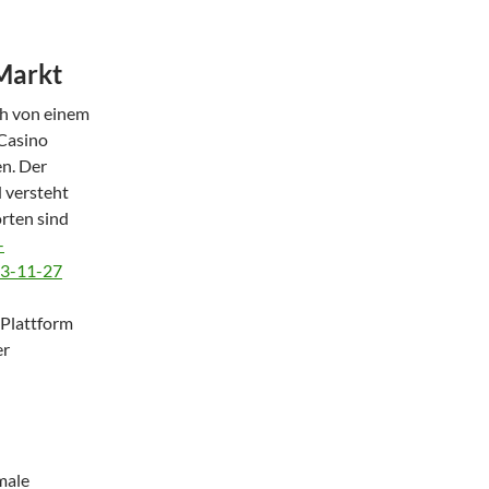
Markt
ch von einem
 Casino
en. Der
d versteht
rten sind
-
23-11-27
 Plattform
er
male