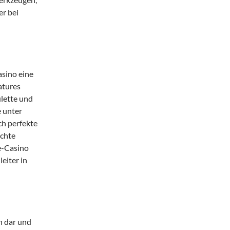
er bei
asino eine
eatures
ulette und
e unter
ch perfekte
echte
e-Casino
eiter in
ch dar und