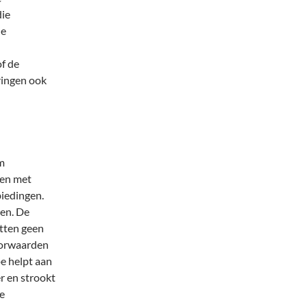
die
de
f de
ringen ook
m
gen met
biedingen.
ken. De
atten geen
oorwaarden
pe helpt aan
er en strookt
De