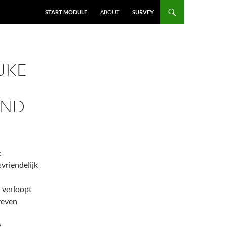
START MODULE
ABOUT
SURVEY
JKE
AND
:
vriendelijk
 verloopt
reven
e