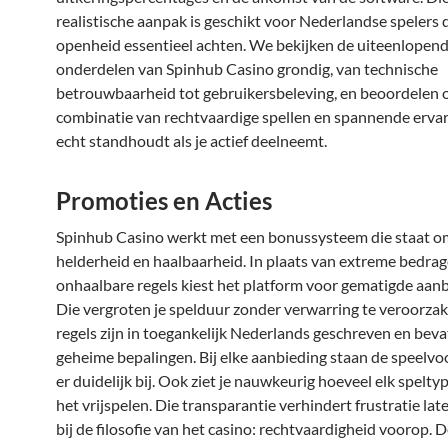
realistische aanpak is geschikt voor Nederlandse spelers 
openheid essentieel achten. We bekijken de uiteenlopen
onderdelen van Spinhub Casino grondig, van technische
betrouwbaarheid tot gebruikersbeleving, en beoordelen o
combinatie van rechtvaardige spellen en spannende erva
echt standhoudt als je actief deelneemt.
Promoties en Acties
Spinhub Casino werkt met een bonussysteem die staat o
helderheid en haalbaarheid. In plaats van extreme bedra
onhaalbare regels kiest het platform voor gematigde aan
Die vergroten je spelduur zonder verwarring te veroorza
regels zijn in toegankelijk Nederlands geschreven en bev
geheime bepalingen. Bij elke aanbieding staan de speelv
er duidelijk bij. Ook ziet je nauwkeurig hoeveel elk spelty
het vrijspelen. Die transparantie verhindert frustratie lat
bij de filosofie van het casino: rechtvaardigheid voorop. 