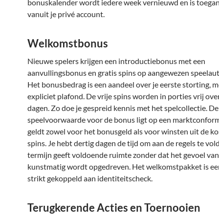
bonuskalender wordt iedere week vernieuwd en is toegan
vanuit je privé account.
Welkomstbonus
Nieuwe spelers krijgen een introductiebonus met een
aanvullingsbonus en gratis spins op aangewezen speelau
Het bonusbedrag is een aandeel over je eerste storting, m
expliciet plafond. De vrije spins worden in porties vrij ove
dagen. Zo doe je gespreid kennis met het spelcollectie. De
speelvoorwaarde voor de bonus ligt op een marktconfor
geldt zowel voor het bonusgeld als voor winsten uit de ko
spins. Je hebt dertig dagen de tijd om aan de regels te vol
termijn geeft voldoende ruimte zonder dat het gevoel van
kunstmatig wordt opgedreven. Het welkomstpakket is ee
strikt gekoppeld aan identiteitscheck.
Terugkerende Acties en Toernooien