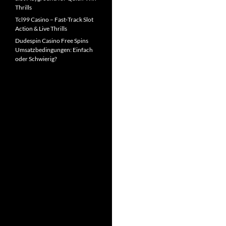
Thrills
Tcl99 Casino – Fast‑Track Slot
Action & Live Thrills
Dudespin Casino Free Spins
Umsatzbedingungen: Einfach
oder Schwierig?