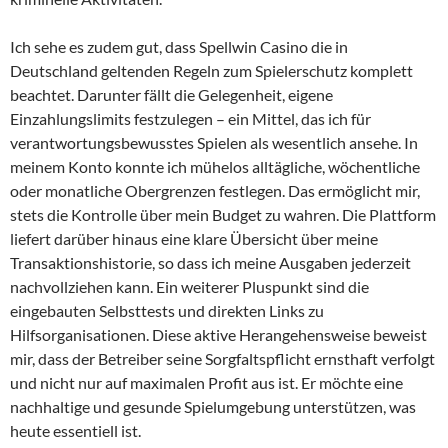
Ich sehe es zudem gut, dass Spellwin Casino die in
Deutschland geltenden Regeln zum Spielerschutz komplett
beachtet. Darunter fällt die Gelegenheit, eigene
Einzahlungslimits festzulegen – ein Mittel, das ich für
verantwortungsbewusstes Spielen als wesentlich ansehe. In
meinem Konto konnte ich mühelos alltägliche, wöchentliche
oder monatliche Obergrenzen festlegen. Das ermöglicht mir,
stets die Kontrolle über mein Budget zu wahren. Die Plattform
liefert darüber hinaus eine klare Übersicht über meine
Transaktionshistorie, so dass ich meine Ausgaben jederzeit
nachvollziehen kann. Ein weiterer Pluspunkt sind die
eingebauten Selbsttests und direkten Links zu
Hilfsorganisationen. Diese aktive Herangehensweise beweist
mir, dass der Betreiber seine Sorgfaltspflicht ernsthaft verfolgt
und nicht nur auf maximalen Profit aus ist. Er möchte eine
nachhaltige und gesunde Spielumgebung unterstützen, was
heute essentiell ist.