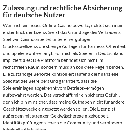
Zulassung und rechtliche Absicherung
für deutsche Nutzer
Wenn ich ein neues Online-Casino bewerte, richtet sich mein
erster Blick der Lizenz. Sie ist das Grundlage des Vertrauens.
Spellwin Casino arbeitet unter einer gültigen
Glücksspiellizenz, die strenge Auflagen für Fairness, Offenheit
und Spielerwohl verlangt. Für mich als Spieler in Deutschland
impliziert dies: Die Plattform befindet sich nicht im
rechtsfreien Raum, sondern muss an konkrete Regeln binden.
Die zuständige Behörde kontrolliert laufend die finanzielle
Solidität des Betreibers und garantiert, dass die
Spielereinlagen abgetrennt vom Betriebsvermögen
aufbewahrt werden. Das verschafft mir ein sicheres Gefühl,
denn ich bin mir sicher, dass meine Guthaben nicht für andere
Geschäftszwecke eingesetzt werden sollen. Die Lizenz ist
außerdem mit strengen Geldwäscheregeln gekoppelt.
Identitätsprüfungen sichern die Community und verhindern
kriminelle Aktivitäten.