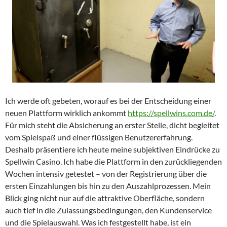
Ich werde oft gebeten, worauf es bei der Entscheidung einer
neuen Plattform wirklich ankommt
https://spellwins.com.de/
.
Für mich steht die Absicherung an erster Stelle, dicht begleitet
vom Spielspaß und einer flüssigen Benutzererfahrung.
Deshalb präsentiere ich heute meine subjektiven Eindrücke zu
Spellwin Casino. Ich habe die Plattform in den zurückliegenden
Wochen intensiv getestet – von der Registrierung über die
ersten Einzahlungen bis hin zu den Auszahlprozessen. Mein
Blick ging nicht nur auf die attraktive Oberfläche, sondern
auch tief in die Zulassungsbedingungen, den Kundenservice
und die Spielauswahl. Was ich festgestellt habe, ist ein