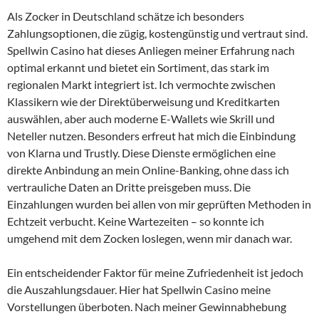
Als Zocker in Deutschland schätze ich besonders
Zahlungsoptionen, die zügig, kostengünstig und vertraut sind.
Spellwin Casino hat dieses Anliegen meiner Erfahrung nach
optimal erkannt und bietet ein Sortiment, das stark im
regionalen Markt integriert ist. Ich vermochte zwischen
Klassikern wie der Direktüberweisung und Kreditkarten
auswählen, aber auch moderne E-Wallets wie Skrill und
Neteller nutzen. Besonders erfreut hat mich die Einbindung
von Klarna und Trustly. Diese Dienste ermöglichen eine
direkte Anbindung an mein Online-Banking, ohne dass ich
vertrauliche Daten an Dritte preisgeben muss. Die
Einzahlungen wurden bei allen von mir geprüften Methoden in
Echtzeit verbucht. Keine Wartezeiten – so konnte ich
umgehend mit dem Zocken loslegen, wenn mir danach war.
Ein entscheidender Faktor für meine Zufriedenheit ist jedoch
die Auszahlungsdauer. Hier hat Spellwin Casino meine
Vorstellungen überboten. Nach meiner Gewinnabhebung