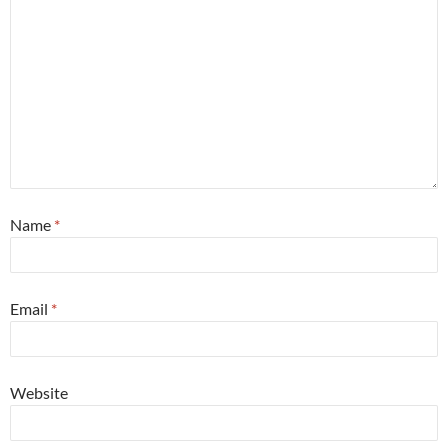
Name
*
Email
*
Website