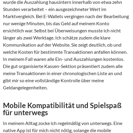
wurde die Auszahlung hausintern innerhalb von etwa zehn
Stunden verarbeitet – ein ausgezeichneter Wert im
Marktvergleich. Bei E-Wallets vergingen nach der Bearbeitung
nur wenige Minuten, bis das Geld auf meinem Konto
ersichtlich war. Selbst bei Überweisungen musste ich nicht
länger als zwei Werktage. Ich schätze zudem die klare
Kommunikation auf der Website. Sie zeigt deutlich, ob und
welche Kosten für bestimmte Transaktionen anfallen können.
In meinem Fall waren alle Ein- und Auszahlungen kostenlos.
Die gut organisierte Kassen-Sektion präsentiert zudem alle
meine Transaktionen in einer chronologischen Liste an und
gibt mir so eine vollständige Kontrolle über meine
Geldangelegenheiten.
Mobile Kompatibilität und Spielspaß
für unterwegs
In meinem Alltag zocke ich regelmäßig von unterwegs. Eine
native App ist für mich nicht nötig, solange die mobile