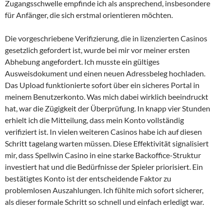
Zugangsschwelle empfinde ich als ansprechend, insbesondere
für Anfänger, die sich erstmal orientieren möchten.
Die vorgeschriebene Verifizierung, die in lizenzierten Casinos
gesetzlich gefordert ist, wurde bei mir vor meiner ersten
Abhebung angefordert. Ich musste ein gültiges
Ausweisdokument und einen neuen Adressbeleg hochladen.
Das Upload funktionierte sofort über ein sicheres Portal in
meinem Benutzerkonto. Was mich dabei wirklich beeindruckt
hat, war die Zügigkeit der Überprüfung. In knapp vier Stunden
erhielt ich die Mitteilung, dass mein Konto vollständig
verifiziert ist. In vielen weiteren Casinos habe ich auf diesen
Schritt tagelang warten müssen. Diese Effektivität signalisiert
mir, dass Spellwin Casino in eine starke Backoffice-Struktur
investiert hat und die Bedürfnisse der Spieler priorisiert. Ein
bestätigtes Konto ist der entscheidende Faktor zu
problemlosen Auszahlungen. Ich fühlte mich sofort sicherer,
als dieser formale Schritt so schnell und einfach erledigt war.