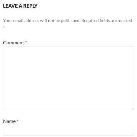
LEAVE A REPLY
Your email address will not be published.
Required fields are marked
*
Comment
*
Name
*