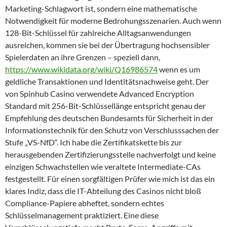
Marketing-Schlagwort ist, sondern eine mathematische
Notwendigkeit für moderne Bedrohungsszenarien. Auch wenn
128-Bit-Schlüssel für zahlreiche Alltagsanwendungen
ausreichen, kommen sie bei der Übertragung hochsensibler
Spielerdaten an ihre Grenzen – speziell dann,
https://www.wikidata.org/wiki/Q16986574
wenn es um
geldliche Transaktionen und Identitätsnachweise geht. Der
von Spinhub Casino verwendete Advanced Encryption
Standard mit 256-Bit-Schlüssellänge entspricht genau der
Empfehlung des deutschen Bundesamts für Sicherheit in der
Informationstechnik für den Schutz von Verschlusssachen der
Stufe „VS-NfD“. Ich habe die Zertifikatskette bis zur
herausgebenden Zertifizierungsstelle nachverfolgt und keine
einzigen Schwachstellen wie veraltete Intermediate-CAs
festgestellt. Für einen sorgfältigen Prüfer wie mich ist das ein
klares Indiz, dass die IT-Abteilung des Casinos nicht bloß
Compliance-Papiere abheftet, sondern echtes
Schlüsselmanagement praktiziert. Eine diese