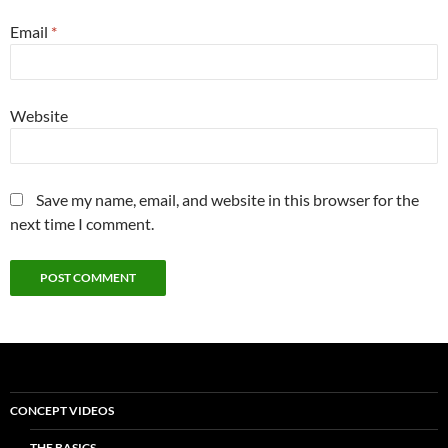
Email
*
Website
Save my name, email, and website in this browser for the
next time I comment.
CONCEPT VIDEOS
THE BASICS