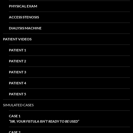
PHYSICAL EXAM
ACCESS STENOSIS
DIALYSIS MACHINE
PATIENT VIDEOS
PATIENT 1
PATIENT 2
PATIENT 3
PATIENT 4
PATIENT 5
SIMULATED CASES
CASE 1
“SIR, YOUR FISTULA ISN’T READY TO BE USED”
CASE 2