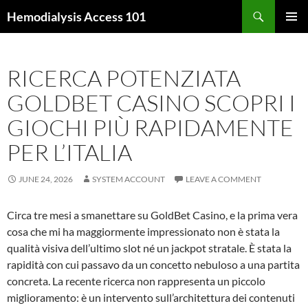
Skip
Search
Hemodialysis Access 101
to
PRIMAR
content
MENU
RICERCA POTENZIATA
GOLDBET CASINO SCOPRI I
GIOCHI PIÙ RAPIDAMENTE
PER L’ITALIA
JUNE 24, 2026
SYSTEM ACCOUNT
LEAVE A COMMENT
Circa tre mesi a smanettare su GoldBet Casino, e la prima vera
cosa che mi ha maggiormente impressionato non è stata la
qualità visiva dell’ultimo slot né un jackpot stratale. È stata la
rapidità con cui passavo da un concetto nebuloso a una partita
concreta. La recente ricerca non rappresenta un piccolo
miglioramento: è un intervento sull’architettura dei contenuti