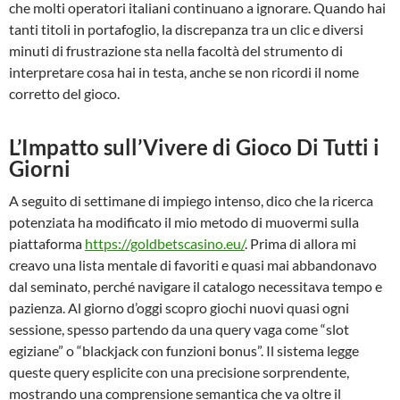
che molti operatori italiani continuano a ignorare. Quando hai
tanti titoli in portafoglio, la discrepanza tra un clic e diversi
minuti di frustrazione sta nella facoltà del strumento di
interpretare cosa hai in testa, anche se non ricordi il nome
corretto del gioco.
L’Impatto sull’Vivere di Gioco Di Tutti i
Giorni
A seguito di settimane di impiego intenso, dico che la ricerca
potenziata ha modificato il mio metodo di muovermi sulla
piattaforma
https://goldbetscasino.eu/
. Prima di allora mi
creavo una lista mentale di favoriti e quasi mai abbandonavo
dal seminato, perché navigare il catalogo necessitava tempo e
pazienza. Al giorno d’oggi scopro giochi nuovi quasi ogni
sessione, spesso partendo da una query vaga come “slot
egiziane” o “blackjack con funzioni bonus”. Il sistema legge
queste query esplicite con una precisione sorprendente,
mostrando una comprensione semantica che va oltre il