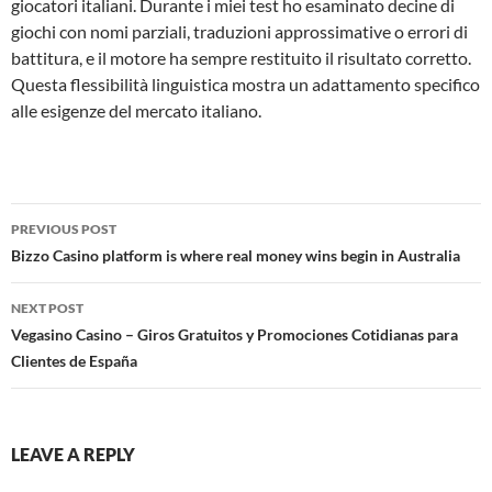
giocatori italiani. Durante i miei test ho esaminato decine di
giochi con nomi parziali, traduzioni approssimative o errori di
battitura, e il motore ha sempre restituito il risultato corretto.
Questa flessibilità linguistica mostra un adattamento specifico
alle esigenze del mercato italiano.
Post
PREVIOUS POST
navigation
Bizzo Casino platform is where real money wins begin in Australia
NEXT POST
Vegasino Casino – Giros Gratuitos y Promociones Cotidianas para
Clientes de España
LEAVE A REPLY