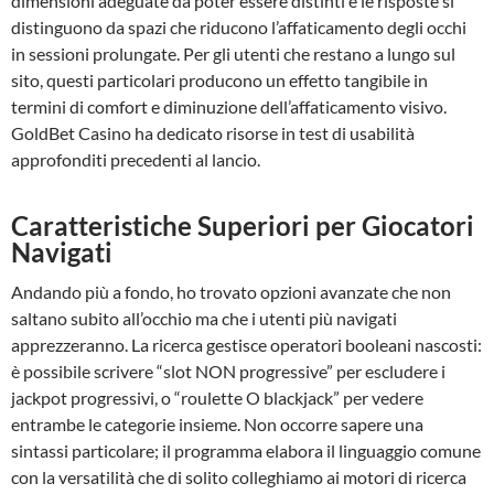
dimensioni adeguate da poter essere distinti e le risposte si
distinguono da spazi che riducono l’affaticamento degli occhi
in sessioni prolungate. Per gli utenti che restano a lungo sul
sito, questi particolari producono un effetto tangibile in
termini di comfort e diminuzione dell’affaticamento visivo.
GoldBet Casino ha dedicato risorse in test di usabilità
approfonditi precedenti al lancio.
Caratteristiche Superiori per Giocatori
Navigati
Andando più a fondo, ho trovato opzioni avanzate che non
saltano subito all’occhio ma che i utenti più navigati
apprezzeranno. La ricerca gestisce operatori booleani nascosti:
è possibile scrivere “slot NON progressive” per escludere i
jackpot progressivi, o “roulette O blackjack” per vedere
entrambe le categorie insieme. Non occorre sapere una
sintassi particolare; il programma elabora il linguaggio comune
con la versatilità che di solito colleghiamo ai motori di ricerca