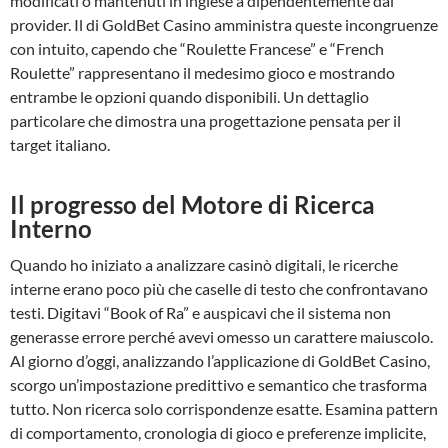
modificati o mantenuti in inglese a dipendentemente dal
provider. Il di GoldBet Casino amministra queste incongruenze
con intuito, capendo che “Roulette Francese” e “French
Roulette” rappresentano il medesimo gioco e mostrando
entrambe le opzioni quando disponibili. Un dettaglio
particolare che dimostra una progettazione pensata per il
target italiano.
Il progresso del Motore di Ricerca
Interno
Quando ho iniziato a analizzare casinò digitali, le ricerche
interne erano poco più che caselle di testo che confrontavano
testi. Digitavi “Book of Ra” e auspicavi che il sistema non
generasse errore perché avevi omesso un carattere maiuscolo.
Al giorno d’oggi, analizzando l’applicazione di GoldBet Casino,
scorgo un’impostazione predittivo e semantico che trasforma
tutto. Non ricerca solo corrispondenze esatte. Esamina pattern
di comportamento, cronologia di gioco e preferenze implicite,