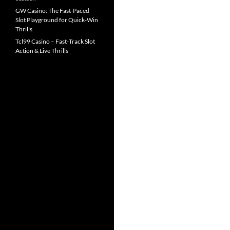
GW Casino: The Fast‑Paced
Slot Playground for Quick‑Win
Thrills
Tcl99 Casino – Fast‑Track Slot
Action & Live Thrills