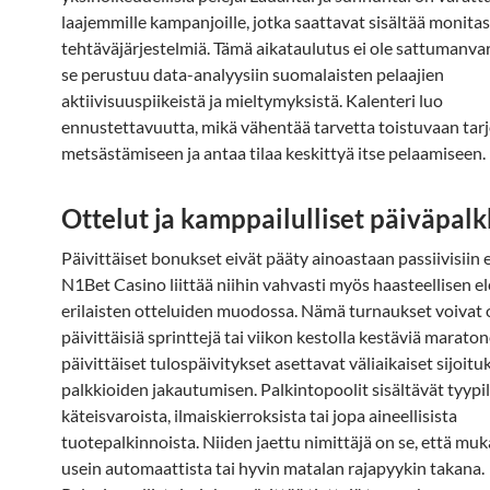
laajemmille kampanjoille, jotka saattavat sisältää monitas
tehtäväjärjestelmiä. Tämä aikataulutus ei ole sattumanva
se perustuu data-analyysiin suomalaisten pelaajien
aktiivisuuspiikeistä ja mieltymyksistä. Kalenteri luo
ennustettavuutta, mikä vähentää tarvetta toistuvaan tar
metsästämiseen ja antaa tilaa keskittyä itse pelaamiseen.
Ottelut ja kamppailulliset päiväpalk
Päivittäiset bonukset eivät pääty ainoastaan passiivisiin e
N1Bet Casino liittää niihin vahvasti myös haasteellisen e
erilaisten otteluiden muodossa. Nämä turnaukset voivat o
päivittäisiä sprinttejä tai viikon kestolla kestäviä maratone
päivittäiset tulospäivitykset asettavat väliaikaiset sijoituk
palkkioiden jakautumisen. Palkintopoolit sisältävät tyypil
käteisvaroista, ilmaiskierroksista tai jopa aineellisista
tuotepalkinnoista. Niiden jaettu nimittäjä on se, että mu
usein automaattista tai hyvin matalan rajapyykin takana.