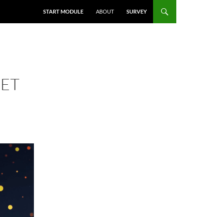
START MODULE
ABOUT
SURVEY
BET