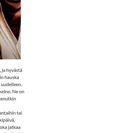
, ja hyvästä
ain hauska
e uudelleen.
 keino. Ne on
okenutkin
n
antaihin tai
kipäivä,
joka jatkaa