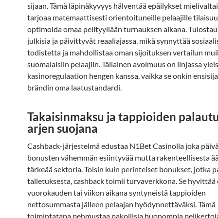
sijaan. Tämä läpinäkyvyys hälventää epäilykset mielivalta
tarjoaa matemaattisesti orientoituneille pelaajille tilaisu
optimoida omaa pelityyliään turnauksen aikana. Tulostau
julkisia ja päivittyvät reaaliajassa, mikä synnyttää sosiaali
todistetta ja mahdollistaa oman sijoituksen vertailun mui
suomalaisiin pelaajiin. Tällainen avoimuus on linjassa ylei
kasinoregulaation hengen kanssa, vaikka se onkin ensisija
brändin oma laatustandardi.
Takaisinmaksu ja tappioiden palaut
arjen suojana
Cashback-järjestelmä edustaa N1Bet Casinolla joka päiv
bonusten vähemmän esiintyvää mutta rakenteellisesta 
tärkeää sektoria. Toisin kuin perinteiset bonukset, jotka p
talletuksesta, cashback toimii turvaverkkona. Se hyvittää
vuorokauden tai viikon aikana syntyneistä tappioiden
nettosummasta jälleen pelaajan hyödynnettäväksi. Tämä
toimintatapa pehmustaa pakollisia huonompia pelikertoja