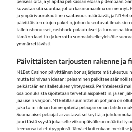
pelisessioita ja ylläpitää pelikassan elossa pidempään. S
kuvastaa sitä suuntaa, johon kasinomaailma on mennyt. 
ja ympärivuorokautinen saatavuus määräävät, ja N1Bet 
päivittäisten etujen paketin, johon lukeutuvat ilmaiskierr
talletusbonukset, cashback-palautukset ja turnauspalkinn
tämä on laadittu ja kerrottu suomalaiselle yleisölle suoraa
ymmärrettävästi.
Päivittäisten tarjousten rakenne ja fi
N1Bet Casinon päivittäinen bonusjärjestelmä tukeutuu 
mutta toimivaan ideaan: pelaaminen palkitsee säännöllises
pelkästään ensitalletuksen yhteydessä. Perinteisessä mall
osa bonuksista sijoitetaan tervetuliaispakettiin, ja sen jäl
jää usein varjoon. N1Betillä suunnittelun pohjana on ollu
joka toimii ilman toimenpiteitä pelaajan oman tahdin mu
Suomalaiset pelaajat arvostavat selkeyttä ja johdonmukai
juuri tästä syystä jokaiselle viikonpäivälle on määritelty 
teemansa tai etutyyppinsä. Tämä ei kuitenkaan merkitse 