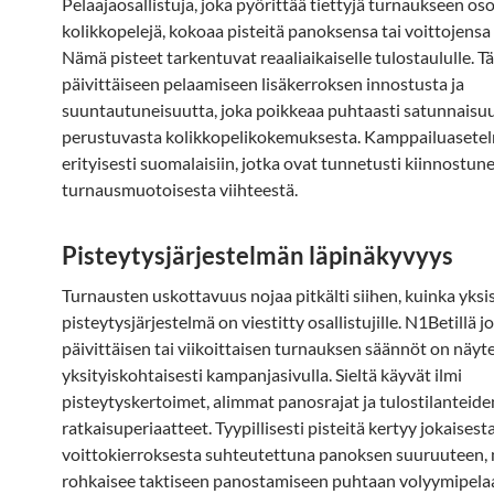
Pelaajaosallistuja, joka pyörittää tiettyjä turnaukseen oso
kolikkopelejä, kokoaa pisteitä panoksensa tai voittojensa 
Nämä pisteet tarkentuvat reaaliaikaiselle tulostaululle. T
päivittäiseen pelaamiseen lisäkerroksen innostusta ja
suuntautuneisuutta, joka poikkeaa puhtaasti satunnaisu
perustuvasta kolikkopelikokemuksesta. Kamppailuasete
erityisesti suomalaisiin, jotka ovat tunnetusti kiinnostune
turnausmuotoisesta viihteestä.
Pisteytysjärjestelmän läpinäkyvyys
Turnausten uskottavuus nojaa pitkälti siihen, kuinka yksis
pisteytysjärjestelmä on viestitty osallistujille. N1Betillä j
päivittäisen tai viikoittaisen turnauksen säännöt on näyt
yksityiskohtaisesti kampanjasivulla. Sieltä käyvät ilmi
pisteytyskertoimet, alimmat panosrajat ja tulostilanteide
ratkaisuperiaatteet. Tyypillisesti pisteitä kertyy jokaisest
voittokierroksesta suhteutettuna panoksen suuruuteen,
rohkaisee taktiseen panostamiseen puhtaan volyymipel