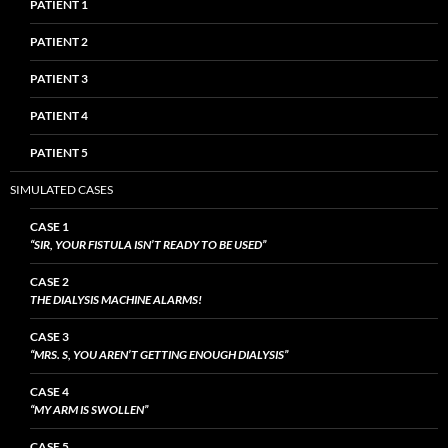
PATIENT 1
PATIENT 2
PATIENT 3
PATIENT 4
PATIENT 5
SIMULATED CASES
CASE 1
“SIR, YOUR FISTULA ISN’T READY TO BE USED”
CASE 2
THE DIALYSIS MACHINE ALARMS!
CASE 3
“MRS. S, YOU AREN’T GETTING ENOUGH DIALYSIS”
CASE 4
“MY ARM IS SWOLLEN”
CASE 5