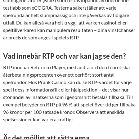
slumpgeneratorer (RNG) som testas löpande av oberoende
testlabb som eCOGRA. Testerna säkerställer att varje
spelrunda är helt slumpmässig och inte påverkas av tidigare
utfall. Du kan alltså vara helt trygg i att varken casinot eller
speltillverkaren kan manipulera resultaten – dina vinstchanser
är precis de som anges i spelets RTP.
Vad innebär RTP och var kan jag se den?
RTP innebär Return to Player, med andra ord den teoretiska
återbetalningsprocenten över ett oerhört stort antal
spelrundor. Hos Prank Casino kan du se RTP-värdet för varje
spel i dess informationsflik eller hjälpsektion – det visar hur
stor andel av insatserna som i genomsnitt betalas tillbaka. Till
exempel betyder en RTP på 96 % att spelet över tid ger tillbaka
96 kronor per 100 satsade kronor. Observera att enskilda
spelsessioner kan variera kraftigt.
Är det möjligt att sätta egna