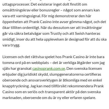
uttagsprocesser. Det existerar inget dolt finstilt om
omsättningskrav eller bonusregler – något som annars kan
vara ett varningssignal. För mig demonstrerar den här
öppenheten att Prank Casino inte avser gömma något, och det
ökar tilliten ordentligt. När du dessutom ser att insättningar
går via säkra betalvägar som Trustly och att Swish hanteras
smidigt, inser du att hela upplevelsen är designad för att du ska
vara trygg.
Licensen och det rättvisa spelet hos Prank Casino är inte bara
tomma ord på en webbplats – det är verkliga åtgärder som jag
själv har granskat
casinoprank.com.se
. Den svenska licensen
erbjuder dig juridiskt skydd, slumpgeneratorerna certifieras
oberoende och ansvarsverktygen är åtkomliga med en enkel
knapptryckning. Jag kan med tillförsikt rekommendera Prank
Casino som en seriös och transparent aktör på den svenska
marknaden, oberoende om du är ny eller erfaren spelare.