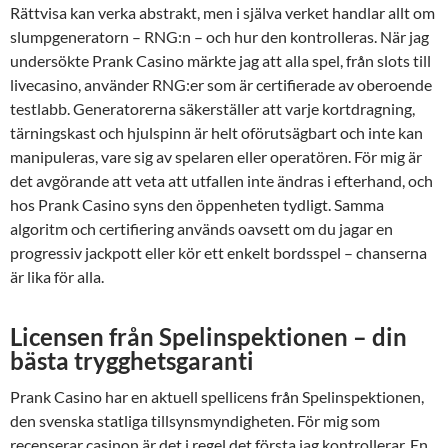
Rättvisa kan verka abstrakt, men i själva verket handlar allt om
slumpgeneratorn – RNG:n – och hur den kontrolleras. När jag
undersökte Prank Casino märkte jag att alla spel, från slots till
livecasino, använder RNG:er som är certifierade av oberoende
testlabb. Generatorerna säkerställer att varje kortdragning,
tärningskast och hjulspinn är helt oförutsägbart och inte kan
manipuleras, vare sig av spelaren eller operatören. För mig är
det avgörande att veta att utfallen inte ändras i efterhand, och
hos Prank Casino syns den öppenheten tydligt. Samma
algoritm och certifiering används oavsett om du jagar en
progressiv jackpott eller kör ett enkelt bordsspel – chanserna
är lika för alla.
Licensen från Spelinspektionen – din
bästa trygghetsgaranti
Prank Casino har en aktuell spellicens från Spelinspektionen,
den svenska statliga tillsynsmyndigheten. För mig som
recenserar casinon är det i regel det första jag kontrollerar. En