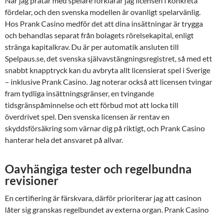
När jag pratar med spelare förklarar jag licensen i konkreta
fördelar, och den svenska modellen är ovanligt spelarvänlig.
Hos Prank Casino medför det att dina insättningar är trygga
och behandlas separat från bolagets rörelsekapital, enligt
stränga kapitalkrav. Du är per automatik ansluten till
Spelpaus.se, det svenska självavstängningsregistret, så med ett
snabbt knapptryck kan du avbryta allt licensierat spel i Sverige
– inklusive Prank Casino. Jag noterar också att licensen tvingar
fram tydliga insättningsgränser, en tvingande
tidsgränspåminnelse och ett förbud mot att locka till
överdrivet spel. Den svenska licensen är rentav en
skyddsförsäkring som värnar dig på riktigt, och Prank Casino
hanterar hela det ansvaret på allvar.
Oavhängiga tester och regelbundna
revisioner
En certifiering är färskvara, därför prioriterar jag att casinon
låter sig granskas regelbundet av externa organ. Prank Casino