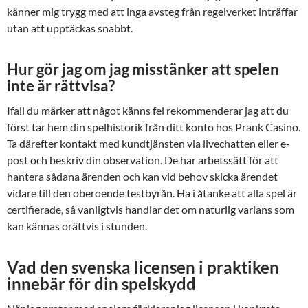
känner mig trygg med att inga avsteg från regelverket inträffar
utan att upptäckas snabbt.
Hur gör jag om jag misstänker att spelen
inte är rättvisa?
Ifall du märker att något känns fel rekommenderar jag att du
först tar hem din spelhistorik från ditt konto hos Prank Casino.
Ta därefter kontakt med kundtjänsten via livechatten eller e-
post och beskriv din observation. De har arbetssätt för att
hantera sådana ärenden och kan vid behov skicka ärendet
vidare till den oberoende testbyrån. Ha i åtanke att alla spel är
certifierade, så vanligtvis handlar det om naturlig varians som
kan kännas orättvis i stunden.
Vad den svenska licensen i praktiken
innebär för din spelskydd