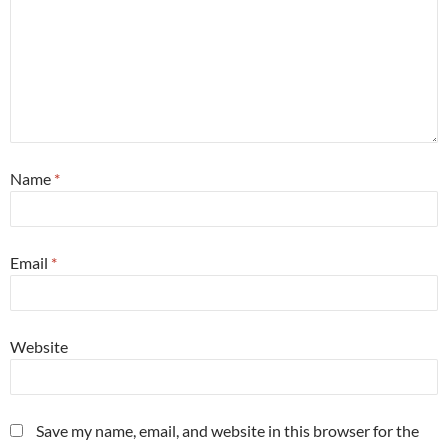
Name
*
Email
*
Website
Save my name, email, and website in this browser for the