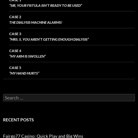
“SIR, YOUR FISTULA ISN’T READY TO BE USED”
CASE 2
THE DIALYSIS MACHINE ALARMS!
CASE 3
“MRS. S, YOU AREN’T GETTING ENOUGH DIALYSIS”
CASE 4
“MY ARM IS SWOLLEN”
CASE 5
“MY HAND HURTS”
Search
for:
RECENT POSTS
Fairgo77 Casino: Quick Play and Big Wins