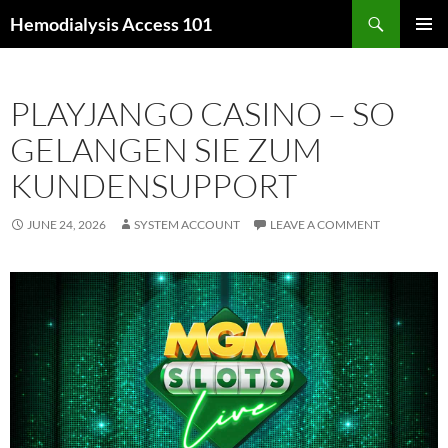
Skip
Search
Hemodialysis Access 101
to
PRIMAR
content
MENU
PLAYJANGO CASINO – SO
GELANGEN SIE ZUM
KUNDENSUPPORT
JUNE 24, 2026
SYSTEM ACCOUNT
LEAVE A COMMENT