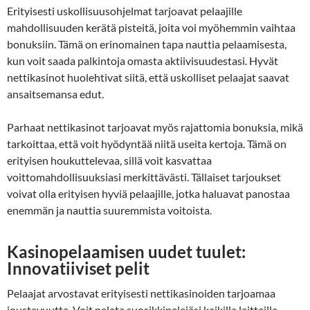
Erityisesti uskollisuusohjelmat tarjoavat pelaajille
mahdollisuuden kerätä pisteitä, joita voi myöhemmin vaihtaa
bonuksiin. Tämä on erinomainen tapa nauttia pelaamisesta,
kun voit saada palkintoja omasta aktiivisuudestasi. Hyvät
nettikasinot huolehtivat siitä, että uskolliset pelaajat saavat
ansaitsemansa edut.
Parhaat nettikasinot tarjoavat myös rajattomia bonuksia, mikä
tarkoittaa, että voit hyödyntää niitä useita kertoja. Tämä on
erityisen houkuttelevaa, sillä voit kasvattaa
voittomahdollisuuksiasi merkittävästi. Tällaiset tarjoukset
voivat olla erityisen hyviä pelaajille, jotka haluavat panostaa
enemmän ja nauttia suuremmista voitoista.
Kasinopelaamisen uudet tuulet:
Innovatiiviset pelit
Pelaajat arvostavat erityisesti nettikasinoiden tarjoamaa
joustavuutta. Voit pelata suosikkipelejäsi kaikilla laitteilla,