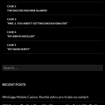
CASE 2
THE DIALYSIS MACHINE ALARMS!
CASE 3
“MRS. S, YOU AREN’T GETTING ENOUGH DIALYSIS”
CASE 4
“MY ARM IS SWOLLEN”
CASE 5
“MY HAND HURTS”
Search
for:
RECENT POSTS
WinGaga Mobile Casino: Rychlé výhry pro hráče na cestách