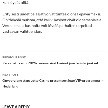
kun löydät niitä!
Erityisesti uudet pelaajat voivat tuntea olonsa epävarmaksi.
On tärkeää muistaa, että kaikki kasinot eivät ole samanlaisia.
Vertailemalla kasinoita voit löytää parhaiten tarpeitasi
vastaavan vaihtoehdon.
Post
PREVIOUS POST
navigation
Paras nettikasino 2026: suomalaiset kasinot ja erikoistarjoukset
NEXT POST
Onvoorziene stap: Lotto Casino presenteert luxe VIP-programma in
Nederland
LEAVE A REPLY