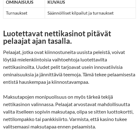
OMINAISUUS
KUVAUS
Turnaukset
Säännölliset kilpailut ja turnaukset
Luotettavat nettikasinot pitävät
pelaajat ajan tasalla.
Pelaajat, jotka ovat kiinnostuneita uusista peleistä, voivat
löytää mielenkiintoisia vaihtoehtoja luotettavilta
nettikasinoilta. Uudet pelit tarjoavat usein innovatiivisia
ominaisuuksia ja jännittäviä teemoja. Tämä tekee pelaamisesta
entistä hauskempaa ja kiinnostavampaa.
Maksutapojen monipuolisuus on myös tärkeä tekijä
nettikasinon valinnassa. Pelaajat arvostavat mahdollisuutta
valita itselleen sopivin maksutapa, olipa se sitten luottokortti,
nettilompakko tai pankkisiirto. Varmista, että kasino tukee
valitsemaasi maksutapaa ennen pelaamista.