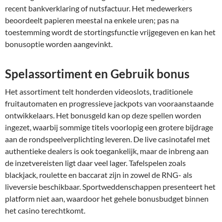
recent bankverklaring of nutsfactuur. Het medewerkers
beoordeelt papieren meestal na enkele uren; pas na
toestemming wordt de stortingsfunctie vrijgegeven en kan het
bonusoptie worden aangevinkt.
Spelassortiment en Gebruik bonus
Het assortiment telt honderden videoslots, traditionele
fruitautomaten en progressieve jackpots van vooraanstaande
ontwikkelaars. Het bonusgeld kan op deze spellen worden
ingezet, waarbij sommige titels voorlopig een grotere bijdrage
aan de rondspeelverplichting leveren. De live casinotafel met
authentieke dealers is ook toegankelijk, maar de inbreng aan
de inzetvereisten ligt daar veel lager. Tafelspelen zoals
blackjack, roulette en baccarat zijn in zowel de RNG- als
liveversie beschikbaar. Sportweddenschappen presenteert het
platform niet aan, waardoor het gehele bonusbudget binnen
het casino terechtkomt.