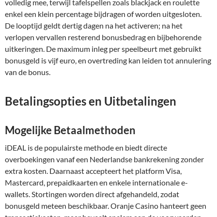
volledig mee, terwijl tafelspellen zoals blackjack en roulette
enkel een klein percentage bijdragen of worden uitgesloten.
De looptijd geldt dertig dagen na het activeren; na het
verlopen vervallen resterend bonusbedrag en bijbehorende
uitkeringen. De maximum inleg per speelbeurt met gebruikt
bonusgeld is vijf euro, en overtreding kan leiden tot annulering
van de bonus.
Betalingsopties en Uitbetalingen
Mogelijke Betaalmethoden
iDEAL is de populairste methode en biedt directe
overboekingen vanaf een Nederlandse bankrekening zonder
extra kosten. Daarnaast accepteert het platform Visa,
Mastercard, prepaidkaarten en enkele internationale e-
wallets. Stortingen worden direct afgehandeld, zodat
bonusgeld meteen beschikbaar. Oranje Casino hanteert geen