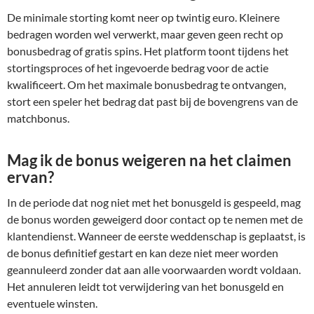
De minimale storting komt neer op twintig euro. Kleinere
bedragen worden wel verwerkt, maar geven geen recht op
bonusbedrag of gratis spins. Het platform toont tijdens het
stortingsproces of het ingevoerde bedrag voor de actie
kwalificeert. Om het maximale bonusbedrag te ontvangen,
stort een speler het bedrag dat past bij de bovengrens van de
matchbonus.
Mag ik de bonus weigeren na het claimen
ervan?
In de periode dat nog niet met het bonusgeld is gespeeld, mag
de bonus worden geweigerd door contact op te nemen met de
klantendienst. Wanneer de eerste weddenschap is geplaatst, is
de bonus definitief gestart en kan deze niet meer worden
geannuleerd zonder dat aan alle voorwaarden wordt voldaan.
Het annuleren leidt tot verwijdering van het bonusgeld en
eventuele winsten.