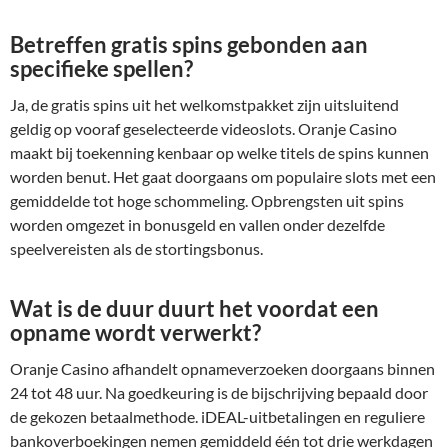
Betreffen gratis spins gebonden aan
specifieke spellen?
Ja, de gratis spins uit het welkomstpakket zijn uitsluitend
geldig op vooraf geselecteerde videoslots. Oranje Casino
maakt bij toekenning kenbaar op welke titels de spins kunnen
worden benut. Het gaat doorgaans om populaire slots met een
gemiddelde tot hoge schommeling. Opbrengsten uit spins
worden omgezet in bonusgeld en vallen onder dezelfde
speelvereisten als de stortingsbonus.
Wat is de duur duurt het voordat een
opname wordt verwerkt?
Oranje Casino afhandelt opnameverzoeken doorgaans binnen
24 tot 48 uur. Na goedkeuring is de bijschrijving bepaald door
de gekozen betaalmethode. iDEAL-uitbetalingen en reguliere
bankoverboekingen nemen gemiddeld één tot drie werkdagen