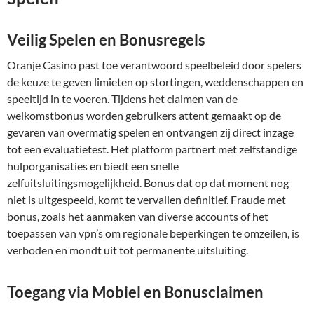
Veilig Spelen en Bonusregels
Oranje Casino past toe verantwoord speelbeleid door spelers
de keuze te geven limieten op stortingen, weddenschappen en
speeltijd in te voeren. Tijdens het claimen van de
welkomstbonus worden gebruikers attent gemaakt op de
gevaren van overmatig spelen en ontvangen zij direct inzage
tot een evaluatietest. Het platform partnert met zelfstandige
hulporganisaties en biedt een snelle
zelfuitsluitingsmogelijkheid. Bonus dat op dat moment nog
niet is uitgespeeld, komt te vervallen definitief. Fraude met
bonus, zoals het aanmaken van diverse accounts of het
toepassen van vpn’s om regionale beperkingen te omzeilen, is
verboden en mondt uit tot permanente uitsluiting.
Toegang via Mobiel en Bonusclaimen