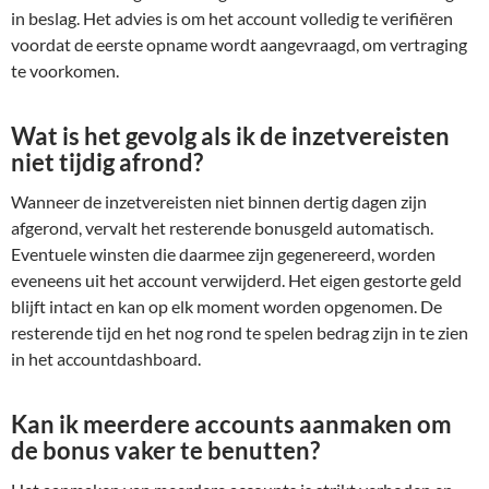
in beslag. Het advies is om het account volledig te verifiëren
voordat de eerste opname wordt aangevraagd, om vertraging
te voorkomen.
Wat is het gevolg als ik de inzetvereisten
niet tijdig afrond?
Wanneer de inzetvereisten niet binnen dertig dagen zijn
afgerond, vervalt het resterende bonusgeld automatisch.
Eventuele winsten die daarmee zijn gegenereerd, worden
eveneens uit het account verwijderd. Het eigen gestorte geld
blijft intact en kan op elk moment worden opgenomen. De
resterende tijd en het nog rond te spelen bedrag zijn in te zien
in het accountdashboard.
Kan ik meerdere accounts aanmaken om
de bonus vaker te benutten?