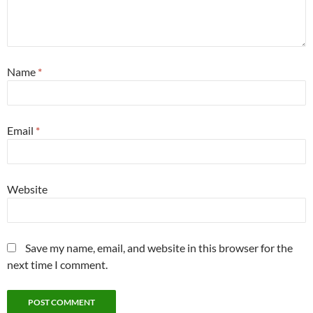
Name
*
Email
*
Website
Save my name, email, and website in this browser for the
next time I comment.