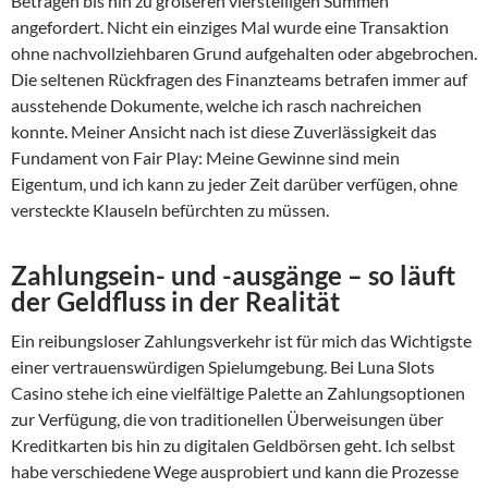
Beträgen bis hin zu größeren vierstelligen Summen
angefordert. Nicht ein einziges Mal wurde eine Transaktion
ohne nachvollziehbaren Grund aufgehalten oder abgebrochen.
Die seltenen Rückfragen des Finanzteams betrafen immer auf
ausstehende Dokumente, welche ich rasch nachreichen
konnte. Meiner Ansicht nach ist diese Zuverlässigkeit das
Fundament von Fair Play: Meine Gewinne sind mein
Eigentum, und ich kann zu jeder Zeit darüber verfügen, ohne
versteckte Klauseln befürchten zu müssen.
Zahlungsein- und -ausgänge – so läuft
der Geldfluss in der Realität
Ein reibungsloser Zahlungsverkehr ist für mich das Wichtigste
einer vertrauenswürdigen Spielumgebung. Bei Luna Slots
Casino stehe ich eine vielfältige Palette an Zahlungsoptionen
zur Verfügung, die von traditionellen Überweisungen über
Kreditkarten bis hin zu digitalen Geldbörsen geht. Ich selbst
habe verschiedene Wege ausprobiert und kann die Prozesse