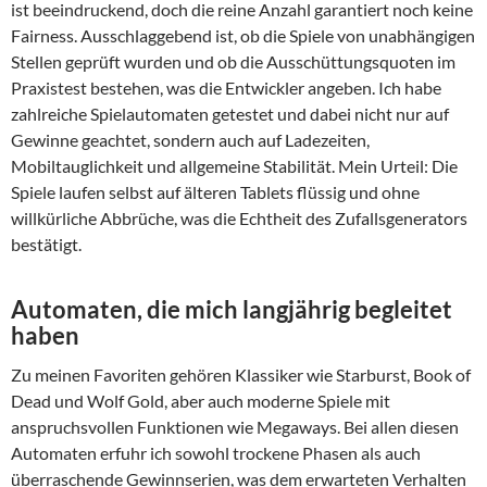
ist beeindruckend, doch die reine Anzahl garantiert noch keine
Fairness. Ausschlaggebend ist, ob die Spiele von unabhängigen
Stellen geprüft wurden und ob die Ausschüttungsquoten im
Praxistest bestehen, was die Entwickler angeben. Ich habe
zahlreiche Spielautomaten getestet und dabei nicht nur auf
Gewinne geachtet, sondern auch auf Ladezeiten,
Mobiltauglichkeit und allgemeine Stabilität. Mein Urteil: Die
Spiele laufen selbst auf älteren Tablets flüssig und ohne
willkürliche Abbrüche, was die Echtheit des Zufallsgenerators
bestätigt.
Automaten, die mich langjährig begleitet
haben
Zu meinen Favoriten gehören Klassiker wie Starburst, Book of
Dead und Wolf Gold, aber auch moderne Spiele mit
anspruchsvollen Funktionen wie Megaways. Bei allen diesen
Automaten erfuhr ich sowohl trockene Phasen als auch
überraschende Gewinnserien, was dem erwarteten Verhalten