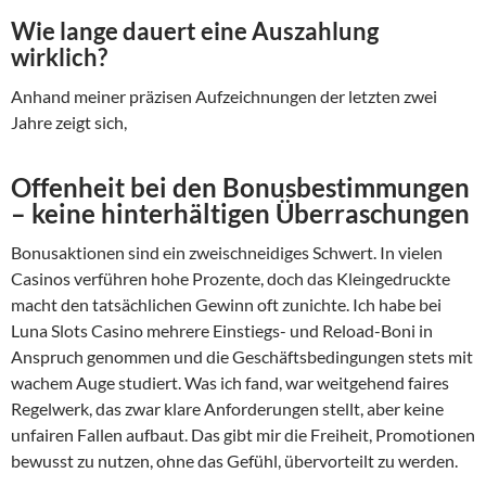
Wie lange dauert eine Auszahlung
wirklich?
Anhand meiner präzisen Aufzeichnungen der letzten zwei
Jahre zeigt sich,
Offenheit bei den Bonusbestimmungen
– keine hinterhältigen Überraschungen
Bonusaktionen sind ein zweischneidiges Schwert. In vielen
Casinos verführen hohe Prozente, doch das Kleingedruckte
macht den tatsächlichen Gewinn oft zunichte. Ich habe bei
Luna Slots Casino mehrere Einstiegs- und Reload-Boni in
Anspruch genommen und die Geschäftsbedingungen stets mit
wachem Auge studiert. Was ich fand, war weitgehend faires
Regelwerk, das zwar klare Anforderungen stellt, aber keine
unfairen Fallen aufbaut. Das gibt mir die Freiheit, Promotionen
bewusst zu nutzen, ohne das Gefühl, übervorteilt zu werden.