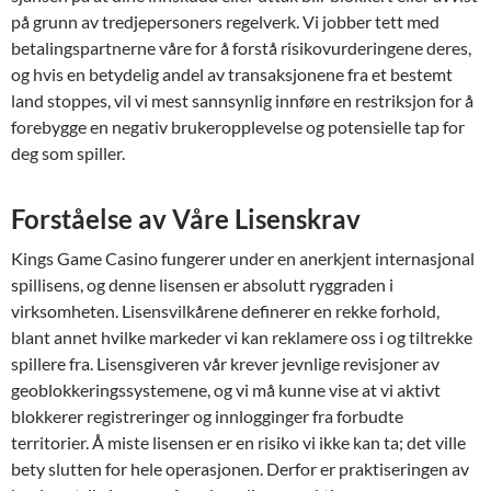
på grunn av tredjepersoners regelverk. Vi jobber tett med
betalingspartnerne våre for å forstå risikovurderingene deres,
og hvis en betydelig andel av transaksjonene fra et bestemt
land stoppes, vil vi mest sannsynlig innføre en restriksjon for å
forebygge en negativ brukeropplevelse og potensielle tap for
deg som spiller.
Forståelse av Våre Lisenskrav
Kings Game Casino fungerer under en anerkjent internasjonal
spillisens, og denne lisensen er absolutt ryggraden i
virksomheten. Lisensvilkårene definerer en rekke forhold,
blant annet hvilke markeder vi kan reklamere oss i og tiltrekke
spillere fra. Lisensgiveren vår krever jevnlige revisjoner av
geoblokkeringssystemene, og vi må kunne vise at vi aktivt
blokkerer registreringer og innlogginger fra forbudte
territorier. Å miste lisensen er en risiko vi ikke kan ta; det ville
bety slutten for hele operasjonen. Derfor er praktiseringen av