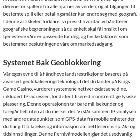
dørene for spillere fra alle hjørner av verden, og at tilgangen til
bestemte spill eller betalingsmåter kan endre seg med geografi.
I denne artikkelen forklarer vi presist hvordan vi håndterer
geografiske begrensninger, så du enkelt skal få innsikt i om
tjenestene våre er passende for deg, og hvilke faktorer som
bestemmer beslutningene våre om markedsadgang.
Systemet Bak Geoblokkering
Vår egen evne til å håndheve landsrestriksjoner baseres på
avansert geolokaliseringsteknologi. I det du lander på Kings
Game Casino, vurderer systemene nettverksdataene dine,
inkludert IP-adressen, for å identifisere din omtrentlige fysiske
plassering. Denne operasjonen tar bare millisekunder og
foregår helt uten at du merker det. Vi slår sammen IP-analysen
med andre datapunkter, som GPS-data fra mobile enheter der
du har gitt tillatelse, og informasjon om nettleserens språk- og
tidsinnstillinger. Denne flernivåmodellen gjør det usedvanlig