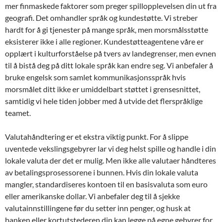
mer finmaskede faktorer som preger spillopplevelsen din ut fra
geografi. Det omhandler språk og kundestøtte. Vi streber
hardt for å gi tjenester på mange språk, men morsmålsstøtte
eksisterer ikke i alle regioner. Kundestøtteagentene våre er
opplært i kulturforståelse på tvers av landegrenser, men evnen
til å bistå deg på ditt lokale språk kan endre seg. Vi anbefaler å
bruke engelsk som samlet kommunikasjonsspråk hvis
morsmålet ditt ikke er umiddelbart støttet i grensesnittet,
samtidig vi hele tiden jobber med å utvide det flerspråklige
teamet.
Valutahåndtering er et ekstra viktig punkt. For å slippe
uventede vekslingsgebyrer lar vi deg helst spille og handle i din
lokale valuta der det er mulig. Men ikke alle valutaer håndteres
av betalingsprosessorene i bunnen. Hvis din lokale valuta
mangler, standardiseres kontoen til en basisvaluta som euro
eller amerikanske dollar. Vi anbefaler deg til å sjekke
valutainnstillingene før du setter inn penger, og husk at
banken eller kortutstederen din kan legge på egne gebyrer for