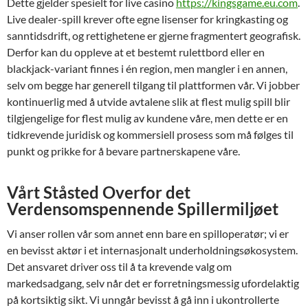
Dette gjelder spesielt for live casino
https://kingsgame.eu.com
.
Live dealer-spill krever ofte egne lisenser for kringkasting og
sanntidsdrift, og rettighetene er gjerne fragmentert geografisk.
Derfor kan du oppleve at et bestemt rulettbord eller en
blackjack-variant finnes i én region, men mangler i en annen,
selv om begge har generell tilgang til plattformen vår. Vi jobber
kontinuerlig med å utvide avtalene slik at flest mulig spill blir
tilgjengelige for flest mulig av kundene våre, men dette er en
tidkrevende juridisk og kommersiell prosess som må følges til
punkt og prikke for å bevare partnerskapene våre.
Vårt Ståsted Overfor det
Verdensomspennende Spillermiljøet
Vi anser rollen vår som annet enn bare en spilloperatør; vi er
en bevisst aktør i et internasjonalt underholdningsøkosystem.
Det ansvaret driver oss til å ta krevende valg om
markedsadgang, selv når det er forretningsmessig ufordelaktig
på kortsiktig sikt. Vi unngår bevisst å gå inn i ukontrollerte