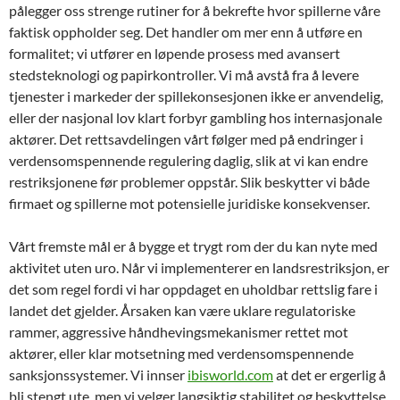
pålegger oss strenge rutiner for å bekrefte hvor spillerne våre
faktisk oppholder seg. Det handler om mer enn å utføre en
formalitet; vi utfører en løpende prosess med avansert
stedsteknologi og papirkontroller. Vi må avstå fra å levere
tjenester i markeder der spillekonsesjonen ikke er anvendelig,
eller der nasjonal lov klart forbyr gambling hos internasjonale
aktører. Det rettsavdelingen vårt følger med på endringer i
verdensomspennende regulering daglig, slik at vi kan endre
restriksjonene før problemer oppstår. Slik beskytter vi både
firmaet og spillerne mot potensielle juridiske konsekvenser.
Vårt fremste mål er å bygge et trygt rom der du kan nyte med
aktivitet uten uro. Når vi implementerer en landsrestriksjon, er
det som regel fordi vi har oppdaget en uholdbar rettslig fare i
landet det gjelder. Årsaken kan være uklare regulatoriske
rammer, aggressive håndhevingsmekanismer rettet mot
aktører, eller klar motsetning med verdensomspennende
sanksjonssystemer. Vi innser
ibisworld.com
at det er ergerlig å
bli stengt ute, men vi velger langsiktig stabilitet og beskyttelse