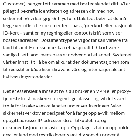
Customer), henger tett sammen med bostedslandet ditt. Vi er
pålagt å bekrefte identiteten og adressen din med høy
sikkerhet før vi kan gi grønt lys for uttak. Det betyr at du må
legge ved offisielle dokumenter – pass, førerkort eller nasjonalt
ID-kort – samt en ny regning eller kontoutskrift som viser
bostedsadressen. Dokumenttypene vi godtar kan variere fra
land til land. For eksempel kan et nasjonalt ID-kort være
vanligst i ett land, mens pass er nødvendig i et annet. Systemet
vårt er innstilt til å be om akkurat den dokumentasjonen som
tilfredsstiller både lisenskravene våre og internasjonale anti-
hvitvaskingsstandarder.
Det er essensielt å innse at hvis du bruker en VPN eller proxy-
tjeneste for å maskere din egentlige plassering, vil det svært
trolig forårsake vanskeligheter under verifiseringen. Våre
sikkerhetsverktøy er designet for å fange opp avvik mellom
oppgitt adresse, IP-adressen du er tilkoblet fra, og
dokumentasjonen du laster opp. Oppdager vi at du oppholder
deg i et land med restriksjoner, samtidig som du prøver å