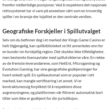
fremfor midlertidige posisjoner. Ved å respektere det nasjonale
rettssystemet tar vi vare på anseelsen vårt som en troverdig
spiller i en bransje der lojalitet er den sentrale verdien.
Geografiske Forskjeller i Spillutvalget
Selv om du befinner deg i et marked der Kings Game Casino er
helt tilgjengelig, kan spillbiblioteket se litt annerledes enn for
en kunde i en forskjellig region. Det skyldes ikke tilfeldigheter,
men bestemte lisensavtaler med spillutviklerne våre. En rekke
av de fremste leverandørene, som NetEnt, Microgaming og
Evolution Gaming, har sine geografiske godkjenninger for
hvert enkelt spill. En spilleautomat som er populær i ett
marked, kan mangle sertifisering i et annet. Vi er
kontraktsmessig forpliktet til å respektere disse
avgrensningene, og plattformen vår filtrerer automatisk bort
titler som ikke er godkjent for din jurisdiksjon.