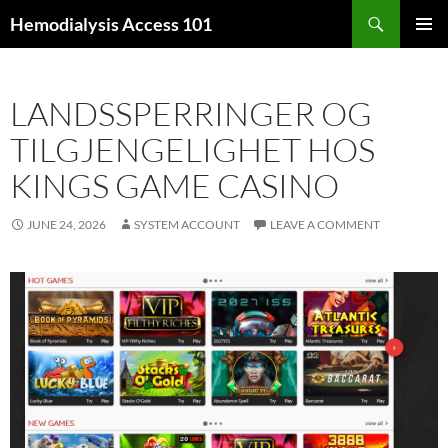
Skip
Search
Hemodialysis Access 101
to
PRIMAR
content
MENU
LANDSSPERRINGER OG
TILGJENGELIGHET HOS
KINGS GAME CASINO
JUNE 24, 2026
SYSTEM ACCOUNT
LEAVE A COMMENT