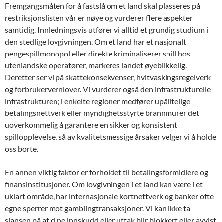
Fremgangsmåten for å fastslå om et land skal plasseres på
restriksjonslisten vår er nøye og vurderer flere aspekter
samtidig. Innledningsvis utfører vi alltid et grundig studium i
den stedlige lovgivningen. Om et land har et nasjonalt
pengespillmonopol eller direkte kriminaliserer spill hos
utenlandske operatører, markeres landet øyeblikkelig.
Deretter ser vi på skattekonsekvenser, hvitvaskingsregelverk
og forbrukervernlover. Vi vurderer også den infrastrukturelle
infrastrukturen; i enkelte regioner medfører upålitelige
betalingsnettverk eller myndighetsstyrte brannmurer det
uoverkommelig å garantere en sikker og konsistent
spillopplevelse, så av kvalitetsmessige årsaker velger vi å holde
oss borte.
En annen viktig faktor er forholdet til betalingsformidlere og
finansinstitusjoner. Om lovgivningen i et land kan være i et
uklart område, har internasjonale kortnettverk og banker ofte
egne sperrer mot gamblingtransaksjoner. Vi kan ikke ta
sjansen på at dine innskudd eller uttak blir blokkert eller avvist