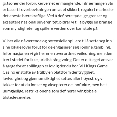
gråsoner der forbrukervernet er manglende. Tilnærmingen vår
er basert i overbevisningen om at et sikkert, regulert marked er
det eneste bærekraftige. Ved å definere tydelige grenser og
akseptere nasjonal suverenitet, bidrar vi til å bygge en bransje
som myndigheter og spillere verden over kan stole på.
Vi ber alle nåværende og potensielle spillere til å sette seg inn i
sine lokale lover forut for de engasjerer seg i online gambling.
Informasjonen vi gir her er en overordnet veiledning, men den
trer i stedet for ikke juridisk rådgivning. Det er ditt eget ansvar
å sørge for at spillingen er lovlig der du bor. Vi i Kings Game
Casino er stolte av å tilby en plattform der trygghet,
lovlydighet og gjennomsiktighet settes aller høyest, og vi
takker for at du innser og aksepterer de innfløkte, men helt
uumgåelige, restriksjonene som definerer vår globale
tilstedeværelse.