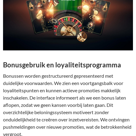
Bonusgebruik en loyaliteitsprogramma
Bonussen worden gestructureerd gepresenteerd met
duidelijke voorwaarden. We zien een voortgangsbalk voor
loyaliteitspunten en kunnen actieve promoties makkelijk
inschakelen. De interface informeert als we een bonus laten
aflopen, zodat we geen kansen voorbij laten gaan. Dit
overzichtelijke beloningssysteem motiveert zonder
onduidelijkheid te creëren over inzetvereisten. We ontvingen
pushmeldingen over nieuwe promoties, wat de betrokkenheid
vergroot.