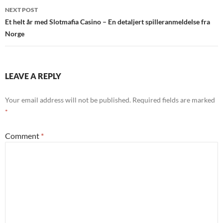
NEXT POST
Et helt år med Slotmafia Casino – En detaljert spilleranmeldelse fra
Norge
LEAVE A REPLY
Your email address will not be published.
Required fields are marked
*
Comment
*