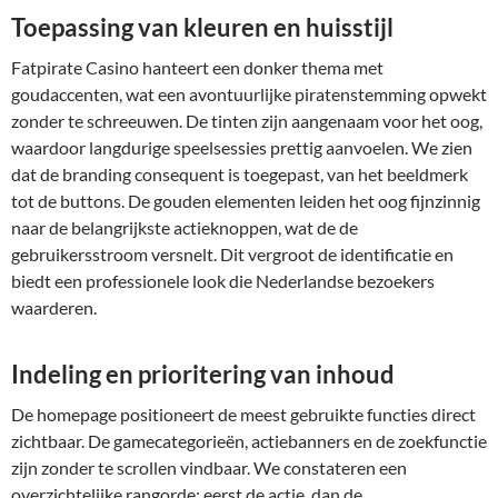
Toepassing van kleuren en huisstijl
Fatpirate Casino hanteert een donker thema met
goudaccenten, wat een avontuurlijke piratenstemming opwekt
zonder te schreeuwen. De tinten zijn aangenaam voor het oog,
waardoor langdurige speelsessies prettig aanvoelen. We zien
dat de branding consequent is toegepast, van het beeldmerk
tot de buttons. De gouden elementen leiden het oog fijnzinnig
naar de belangrijkste actieknoppen, wat de de
gebruikersstroom versnelt. Dit vergroot de identificatie en
biedt een professionele look die Nederlandse bezoekers
waarderen.
Indeling en prioritering van inhoud
De homepage positioneert de meest gebruikte functies direct
zichtbaar. De gamecategorieën, actiebanners en de zoekfunctie
zijn zonder te scrollen vindbaar. We constateren een
overzichtelijke rangorde: eerst de actie, dan de