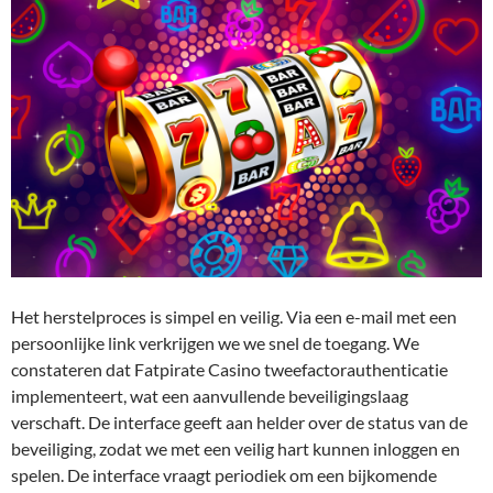
Het herstelproces is simpel en veilig. Via een e-mail met een
persoonlijke link verkrijgen we we snel de toegang. We
constateren dat Fatpirate Casino tweefactorauthenticatie
implementeert, wat een aanvullende beveiligingslaag
verschaft. De interface geeft aan helder over de status van de
beveiliging, zodat we met een veilig hart kunnen inloggen en
spelen. De interface vraagt periodiek om een bijkomende