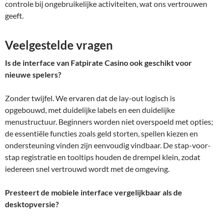
controle bij ongebruikelijke activiteiten, wat ons vertrouwen
geeft.
Veelgestelde vragen
Is de interface van Fatpirate Casino ook geschikt voor
nieuwe spelers?
Zonder twijfel. We ervaren dat de lay-out logisch is
opgebouwd, met duidelijke labels en een duidelijke
menustructuur. Beginners worden niet overspoeld met opties;
de essentiële functies zoals geld storten, spellen kiezen en
ondersteuning vinden zijn eenvoudig vindbaar. De stap-voor-
stap registratie en tooltips houden de drempel klein, zodat
iedereen snel vertrouwd wordt met de omgeving.
Presteert de mobiele interface vergelijkbaar als de
desktopversie?