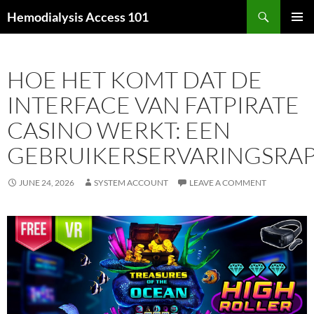
Skip
Search
Hemodialysis Access 101
to
PRIMAR
content
MENU
HOE HET KOMT DAT DE
INTERFACE VAN FATPIRATE
CASINO WERKT: EEN
GEBRUIKERSERVARINGSRA
JUNE 24, 2026
SYSTEM ACCOUNT
LEAVE A COMMENT