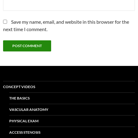
Save my name, email, and website in this browser for the
next time I comment.
CONCEPT VIDEOS
THE BASICS
VASCULAR ANATOMY
PHYSICAL EXAM
ACCESS STENOSIS