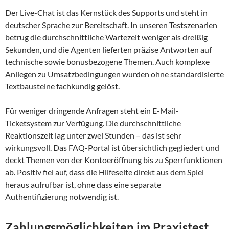
Der Live-Chat ist das Kernstück des Supports und steht in
deutscher Sprache zur Bereitschaft. In unseren Testszenarien
betrug die durchschnittliche Wartezeit weniger als dreißig
Sekunden, und die Agenten lieferten präzise Antworten auf
technische sowie bonusbezogene Themen. Auch komplexe
Anliegen zu Umsatzbedingungen wurden ohne standardisierte
Textbausteine fachkundig gelöst.
Für weniger dringende Anfragen steht ein E-Mail-
Ticketsystem zur Verfügung. Die durchschnittliche
Reaktionszeit lag unter zwei Stunden – das ist sehr
wirkungsvoll. Das FAQ-Portal ist übersichtlich gegliedert und
deckt Themen von der Kontoeröffnung bis zu Sperrfunktionen
ab. Positiv fiel auf, dass die Hilfeseite direkt aus dem Spiel
heraus aufrufbar ist, ohne dass eine separate
Authentifizierung notwendig ist.
Zahlungsmöglichkeiten im Praxistest