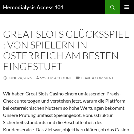
Skip
Search
Hemodialysis Access 101
to
PRIMAR
content
MENU
GREAT SLOTS GLÜCKSSPIEL
: VON SPIELERN IN
ÖSTERREICH AM BESTEN
EINGESTUFT
JUNE 24, 2026
SYSTEM ACCOUNT
LEAVE A COMMENT
Wir haben Great Slots Casino einem umfassenden Praxis-
Check unterzogen und verstehen jetzt, warum die Plattform
bei österreichischen Nutzern so hohe Wertungen bekommt.
Unsere Prüfung umfasst Spielangebot, Bonusstruktur,
Sicherheitsstandards und die Beschaffenheit des
Kundenservice. Das Ziel war, objektiv zu klären, ob das Casino