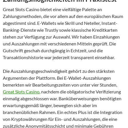
Great Slots Casino bietet eine vielfältige Palette an
Zahlungsmethoden, die vor allem auf den europäischen Raum
abgestimmt sind. E-Wallets wie Skrill und Neteller, Instant-
Banking-Dienste wie Trustly sowie klassische Kreditkarten
stehen zur Verfügung zur Auswahl. Wir haben Einzahlungen
und Auszahlungen mit verschiedenen Mitteln geprüft. Die
Gutschrift geschah durchgängig in Echtzeit, und die
Transaktionshistorie war jederzeit transparent einsehbar.
Die Auszahlungsgeschwindigkeit gehört zu den stärksten
Argumenten der Plattform. Bei E-Wallet-Auszahlungen
bemerkten wir Bearbeitungszeiten von unter vier Stunden,
Great Slots Casino
, nachdem die obligatorische Verifizierung
einmalig abgeschlossen war. Banküberweisungen benötigten
erwartungsgemäß länger, bewegten sich aber im
branchenüblichen Rahmen. Ein echtes Plus ist die Integration
von Kryptowährungen für Ein- und Auszahlungen, die eine
zusätzliche Anonymitätsschicht und minimale Gebühren