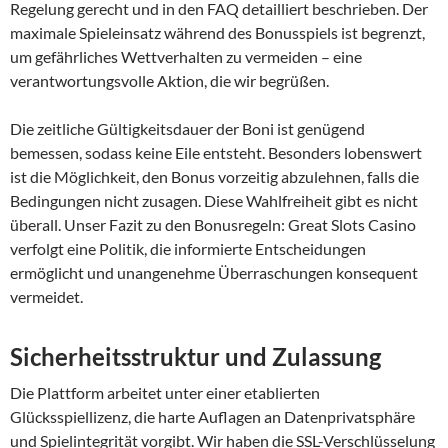
Regelung gerecht und in den FAQ detailliert beschrieben. Der
maximale Spieleinsatz während des Bonusspiels ist begrenzt,
um gefährliches Wettverhalten zu vermeiden – eine
verantwortungsvolle Aktion, die wir begrüßen.
Die zeitliche Gültigkeitsdauer der Boni ist genügend
bemessen, sodass keine Eile entsteht. Besonders lobenswert
ist die Möglichkeit, den Bonus vorzeitig abzulehnen, falls die
Bedingungen nicht zusagen. Diese Wahlfreiheit gibt es nicht
überall. Unser Fazit zu den Bonusregeln: Great Slots Casino
verfolgt eine Politik, die informierte Entscheidungen
ermöglicht und unangenehme Überraschungen konsequent
vermeidet.
Sicherheitsstruktur und Zulassung
Die Plattform arbeitet unter einer etablierten
Glücksspiellizenz, die harte Auflagen an Datenprivatsphäre
und Spielintegrität vorgibt. Wir haben die SSL-Verschlüsselung