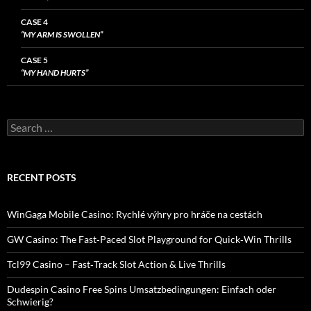
CASE 4
“MY ARM IS SWOLLEN”
CASE 5
“MY HAND HURTS”
Search
for:
RECENT POSTS
WinGaga Mobile Casino: Rychlé výhry pro hráče na cestách
GW Casino: The Fast‑Paced Slot Playground for Quick‑Win Thrills
Tcl99 Casino – Fast‑Track Slot Action & Live Thrills
Dudespin Casino Free Spins Umsatzbedingungen: Einfach oder
Schwierig?