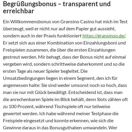
Begrüßungsbonus – transparent und
erreichbar
Ein Willkommensbonus von Gransino Casino hat mich im Test
überzeugt, weil er nicht nur auf dem Papier gut aussieht,
sondern auch in der Praxis funktioniert
https://gransinoo.de/
.
Er setzt sich aus einer Kombination von Einzahlungsboni und
Freispielen zusammen, die über die ersten Einzahlungen
gestreut werden. Mir behagt, dass der Bonus nicht auf einmal
vergeben wird, sondern schrittweise daherkommt und so die
ersten Tage als neuer Spieler begleitet. Die
Umsatzbedingungen liegen in einem Segment, den ich für
angemessen halte: Sie sind weder umsonst noch so hoch, dass
man sie nur mit Glück bewältigt. Entscheidend ist, dass man
die anrechenbaren Spiele im Blick behält, denn Slots zählen oft
zu 100 Prozent, während Tischspiele oft nur teilweise
gewertet werden. Ich habe während meiner Testphase die
Freispiele eingesetzt und konnte erkennen, wie sich die
Gewinne daraus in das Bonusguthaben umwandeln. Wer