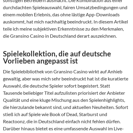
sonstigen Betreibern ausmacht. Die Kombination aus einer
durchdachten Spieleauswahl, fairen Umsatzbedingungen und
einem mobilen Erlebnis, das ohne lästige App-Downloads
auskommt, hat mich nachhaltig beeindruckt. In diesem Artikel
teile ich meine subjektiven Erkenntnisse zu den Merkmalen,
die Gransino Casino in Deutschland derart auszeichnen.
Spielekollektion, die auf deutsche
Vorlieben angepasst ist
Die Spielebibliothek von Gransino Casino wirkt auf Anhieb
gewaltig, aber was mich sehr beeindruckt hat ist die kuratierte
Auswahl, die deutsche Spieler sofort begeistert. Statt
Tausende beliebiger Titel aufzulisten priorisiert der Anbieter
Qualität und eine kluge Mischung aus den Spielenhighlights,
die hierzulande bekannt sind, und aktuellen Neuheiten. Sofort
stieß ich auf Spiele wie Book of Dead, Starburst und
Reactoonz, die in Deutschland einfach nicht fehlen dürfen.
Darüber hinaus bietet es eine umfassende Auswahl im Live-