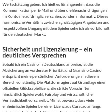
Wertschätzung geben. Ich hielt es für angenehm, dass die
Kommunikation per E-Mail und über die Benachrichtigungen
im Konto nie aufdringlich erschien, sondern informativ. Dieses
harmonische Verhältnis zwischen großzügigen Angeboten und
respektvollem Umgang mit dem Spieler sehe ich als vorbildhaft
für den deutschen Markt.
Sicherheit und Lizenzierung – ein
deutliches Versprechen
Sobald ich ein Casino in Deutschland anpreise, ist die
Absicherung an vorderster Priorität, und Gransino Casino
entspricht meine persönlichen Anforderungen in diesem
Bereich vollständig. Die Plattform agiert auf Grundlage einer
offiziellen Glücksspiellizenz, die strikte Vorschriften
hinsichtlich Spielerwohl, Fairplay und wirtschaftlicher
Verlässlichkeit vorschreibt. Mir ist bewusst, dass viele
einheimische Spieler bei einer Lizenz aus Curacao anfangs