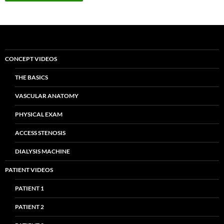
CONCEPT VIDEOS
THE BASICS
VASCULAR ANATOMY
PHYSICAL EXAM
ACCESS STENOSIS
DIALYSIS MACHINE
PATIENT VIDEOS
PATIENT 1
PATIENT 2