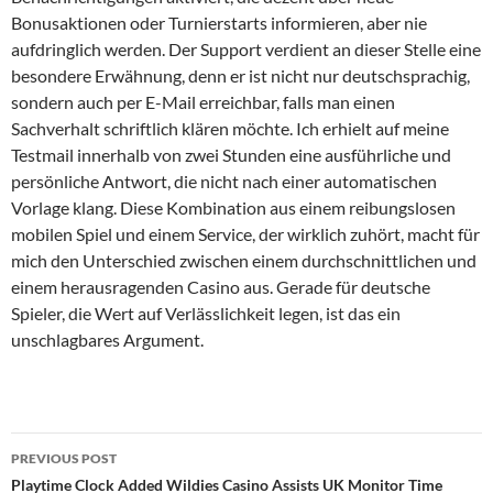
Bonusaktionen oder Turnierstarts informieren, aber nie
aufdringlich werden. Der Support verdient an dieser Stelle eine
besondere Erwähnung, denn er ist nicht nur deutschsprachig,
sondern auch per E-Mail erreichbar, falls man einen
Sachverhalt schriftlich klären möchte. Ich erhielt auf meine
Testmail innerhalb von zwei Stunden eine ausführliche und
persönliche Antwort, die nicht nach einer automatischen
Vorlage klang. Diese Kombination aus einem reibungslosen
mobilen Spiel und einem Service, der wirklich zuhört, macht für
mich den Unterschied zwischen einem durchschnittlichen und
einem herausragenden Casino aus. Gerade für deutsche
Spieler, die Wert auf Verlässlichkeit legen, ist das ein
unschlagbares Argument.
Post
PREVIOUS POST
navigation
Playtime Clock Added Wildies Casino Assists UK Monitor Time