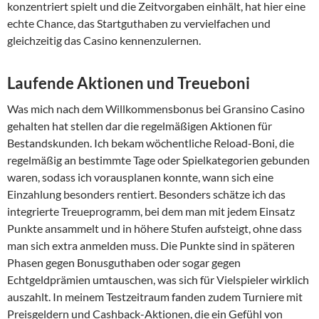
konzentriert spielt und die Zeitvorgaben einhält, hat hier eine
echte Chance, das Startguthaben zu vervielfachen und
gleichzeitig das Casino kennenzulernen.
Laufende Aktionen und Treueboni
Was mich nach dem Willkommensbonus bei Gransino Casino
gehalten hat stellen dar die regelmäßigen Aktionen für
Bestandskunden. Ich bekam wöchentliche Reload-Boni, die
regelmäßig an bestimmte Tage oder Spielkategorien gebunden
waren, sodass ich vorausplanen konnte, wann sich eine
Einzahlung besonders rentiert. Besonders schätze ich das
integrierte Treueprogramm, bei dem man mit jedem Einsatz
Punkte ansammelt und in höhere Stufen aufsteigt, ohne dass
man sich extra anmelden muss. Die Punkte sind in späteren
Phasen gegen Bonusguthaben oder sogar gegen
Echtgeldprämien umtauschen, was sich für Vielspieler wirklich
auszahlt. In meinem Testzeitraum fanden zudem Turniere mit
Preisgeldern und Cashback-Aktionen, die ein Gefühl von