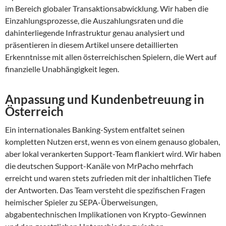
im Bereich globaler Transaktionsabwicklung. Wir haben die
Einzahlungsprozesse, die Auszahlungsraten und die
dahinterliegende Infrastruktur genau analysiert und
präsentieren in diesem Artikel unsere detaillierten
Erkenntnisse mit allen österreichischen Spielern, die Wert auf
finanzielle Unabhängigkeit legen.
Anpassung und Kundenbetreuung in
Österreich
Ein internationales Banking-System entfaltet seinen
kompletten Nutzen erst, wenn es von einem genauso globalen,
aber lokal verankerten Support-Team flankiert wird. Wir haben
die deutschen Support-Kanäle von MrPacho mehrfach
erreicht und waren stets zufrieden mit der inhaltlichen Tiefe
der Antworten. Das Team versteht die spezifischen Fragen
heimischer Spieler zu SEPA-Überweisungen,
abgabentechnischen Implikationen von Krypto-Gewinnen