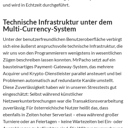
und wird in Echtzeit durchgeführt.
Technische Infrastruktur unter dem
Multi-Currency-System
Unter der benutzerfreundlichen Benutzeroberfläche verbirgt
sich eine äußerst anspruchsvolle technische Infrastruktur, die
wir uns von den Programmierern wenigstens in wesentlichen
Zügen beschreiben lassen konnten. MrPacho setzt auf ein
bausteinartiges Payment-Gateway-System, das mehrere
Acquirer und Krypto-Dienstleister parallel ansteuert und bei
Problemen automatisch auf redundante Kanäle umstellt.
Diese Zuverlässigkeit haben wir in unseren Stresstests gut
eingeschätzt: Selbst während künstlicher
Netzwerkunterbrechungen war die Transaktionsverarbeitung
zuverlässig. Für österreichische Nutzer heißt das, dass
ebenfalls in Zeiten hoher Serverlast – etwa während großer
Turniere oder an Feiertagen – keine Wartezeiten bei Ein- oder