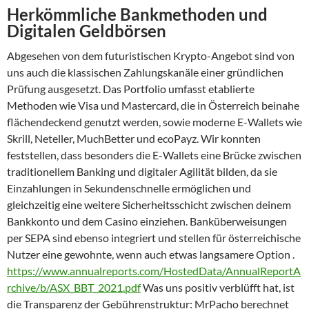
Herkömmliche Bankmethoden und
Digitalen Geldbörsen
Abgesehen von dem futuristischen Krypto-Angebot sind von
uns auch die klassischen Zahlungskanäle einer gründlichen
Prüfung ausgesetzt. Das Portfolio umfasst etablierte
Methoden wie Visa und Mastercard, die in Österreich beinahe
flächendeckend genutzt werden, sowie moderne E-Wallets wie
Skrill, Neteller, MuchBetter und ecoPayz. Wir konnten
feststellen, dass besonders die E-Wallets eine Brücke zwischen
traditionellem Banking und digitaler Agilität bilden, da sie
Einzahlungen in Sekundenschnelle ermöglichen und
gleichzeitig eine weitere Sicherheitsschicht zwischen deinem
Bankkonto und dem Casino einziehen. Banküberweisungen
per SEPA sind ebenso integriert und stellen für österreichische
Nutzer eine gewohnte, wenn auch etwas langsamere Option .
https://www.annualreports.com/HostedData/AnnualReportA
rchive/b/ASX_BBT_2021.pdf
Was uns positiv verblüfft hat, ist
die Transparenz der Gebührenstruktur: MrPacho berechnet