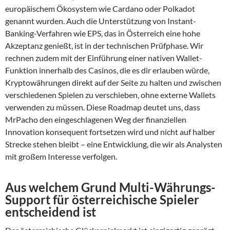
europäischem Ökosystem wie Cardano oder Polkadot
genannt wurden. Auch die Unterstützung von Instant-
Banking-Verfahren wie EPS, das in Österreich eine hohe
Akzeptanz genießt, ist in der technischen Prüfphase. Wir
rechnen zudem mit der Einführung einer nativen Wallet-
Funktion innerhalb des Casinos, die es dir erlauben würde,
Kryptowährungen direkt auf der Seite zu halten und zwischen
verschiedenen Spielen zu verschieben, ohne externe Wallets
verwenden zu müssen. Diese Roadmap deutet uns, dass
MrPacho den eingeschlagenen Weg der finanziellen
Innovation konsequent fortsetzen wird und nicht auf halber
Strecke stehen bleibt – eine Entwicklung, die wir als Analysten
mit großem Interesse verfolgen.
Aus welchem Grund Multi-Währungs-
Support für österreichische Spieler
entscheidend ist