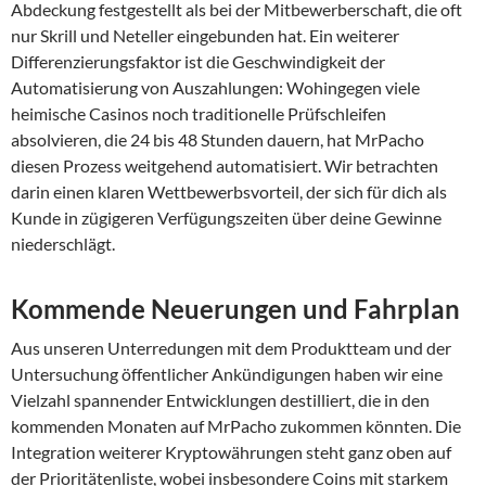
Abdeckung festgestellt als bei der Mitbewerberschaft, die oft
nur Skrill und Neteller eingebunden hat. Ein weiterer
Differenzierungsfaktor ist die Geschwindigkeit der
Automatisierung von Auszahlungen: Wohingegen viele
heimische Casinos noch traditionelle Prüfschleifen
absolvieren, die 24 bis 48 Stunden dauern, hat MrPacho
diesen Prozess weitgehend automatisiert. Wir betrachten
darin einen klaren Wettbewerbsvorteil, der sich für dich als
Kunde in zügigeren Verfügungszeiten über deine Gewinne
niederschlägt.
Kommende Neuerungen und Fahrplan
Aus unseren Unterredungen mit dem Produktteam und der
Untersuchung öffentlicher Ankündigungen haben wir eine
Vielzahl spannender Entwicklungen destilliert, die in den
kommenden Monaten auf MrPacho zukommen könnten. Die
Integration weiterer Kryptowährungen steht ganz oben auf
der Prioritätenliste, wobei insbesondere Coins mit starkem