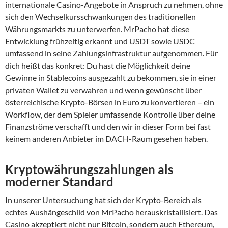
internationale Casino-Angebote in Anspruch zu nehmen, ohne
sich den Wechselkursschwankungen des traditionellen
Währungsmarkts zu unterwerfen. MrPacho hat diese
Entwicklung frühzeitig erkannt und USDT sowie USDC
umfassend in seine Zahlungsinfrastruktur aufgenommen. Für
dich heißt das konkret: Du hast die Möglichkeit deine
Gewinne in Stablecoins ausgezahlt zu bekommen, sie in einer
privaten Wallet zu verwahren und wenn gewünscht über
österreichische Krypto-Börsen in Euro zu konvertieren – ein
Workflow, der dem Spieler umfassende Kontrolle über deine
Finanzströme verschafft und den wir in dieser Form bei fast
keinem anderen Anbieter im DACH-Raum gesehen haben.
Kryptowährungszahlungen als
moderner Standard
In unserer Untersuchung hat sich der Krypto-Bereich als
echtes Aushängeschild von MrPacho herauskristallisiert. Das
Casino akzeptiert nicht nur Bitcoin, sondern auch Ethereum,