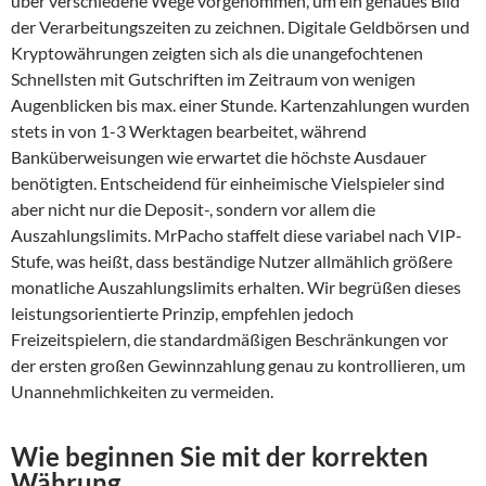
über verschiedene Wege vorgenommen, um ein genaues Bild
der Verarbeitungszeiten zu zeichnen. Digitale Geldbörsen und
Kryptowährungen zeigten sich als die unangefochtenen
Schnellsten mit Gutschriften im Zeitraum von wenigen
Augenblicken bis max. einer Stunde. Kartenzahlungen wurden
stets in von 1-3 Werktagen bearbeitet, während
Banküberweisungen wie erwartet die höchste Ausdauer
benötigten. Entscheidend für einheimische Vielspieler sind
aber nicht nur die Deposit-, sondern vor allem die
Auszahlungslimits. MrPacho staffelt diese variabel nach VIP-
Stufe, was heißt, dass beständige Nutzer allmählich größere
monatliche Auszahlungslimits erhalten. Wir begrüßen dieses
leistungsorientierte Prinzip, empfehlen jedoch
Freizeitspielern, die standardmäßigen Beschränkungen vor
der ersten großen Gewinnzahlung genau zu kontrollieren, um
Unannehmlichkeiten zu vermeiden.
Wie beginnen Sie mit der korrekten
Währung