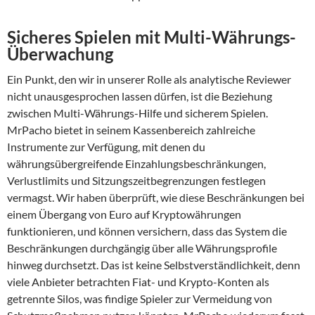
Sicheres Spielen mit Multi-Währungs-
Überwachung
Ein Punkt, den wir in unserer Rolle als analytische Reviewer
nicht unausgesprochen lassen dürfen, ist die Beziehung
zwischen Multi-Währungs-Hilfe und sicherem Spielen.
MrPacho bietet in seinem Kassenbereich zahlreiche
Instrumente zur Verfügung, mit denen du
währungsübergreifende Einzahlungsbeschränkungen,
Verlustlimits und Sitzungszeitbegrenzungen festlegen
vermagst. Wir haben überprüft, wie diese Beschränkungen bei
einem Übergang von Euro auf Kryptowährungen
funktionieren, und können versichern, dass das System die
Beschränkungen durchgängig über alle Währungsprofile
hinweg durchsetzt. Das ist keine Selbstverständlichkeit, denn
viele Anbieter betrachten Fiat- und Krypto-Konten als
getrennte Silos, was findige Spieler zur Vermeidung von