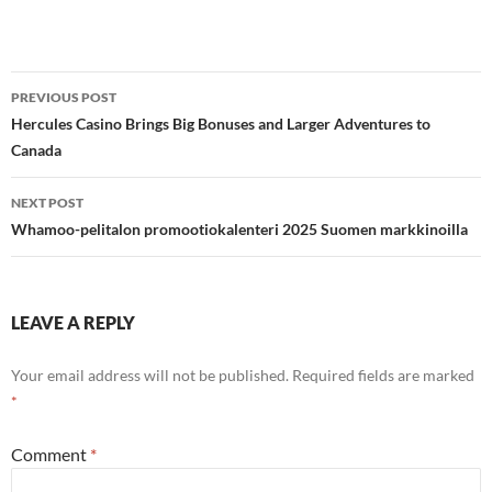
Post
PREVIOUS POST
navigation
Hercules Casino Brings Big Bonuses and Larger Adventures to
Canada
NEXT POST
Whamoo-pelitalon promootiokalenteri 2025 Suomen markkinoilla
LEAVE A REPLY
Your email address will not be published.
Required fields are marked
*
Comment
*