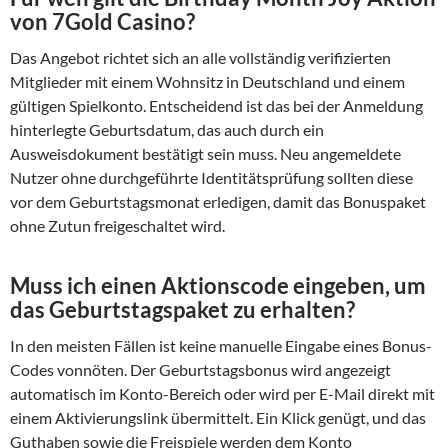
von 7Gold Casino?
Das Angebot richtet sich an alle vollständig verifizierten
Mitglieder mit einem Wohnsitz in Deutschland und einem
gültigen Spielkonto. Entscheidend ist das bei der Anmeldung
hinterlegte Geburtsdatum, das auch durch ein
Ausweisdokument bestätigt sein muss. Neu angemeldete
Nutzer ohne durchgeführte Identitätsprüfung sollten diese
vor dem Geburtstagsmonat erledigen, damit das Bonuspaket
ohne Zutun freigeschaltet wird.
Muss ich einen Aktionscode eingeben, um
das Geburtstagspaket zu erhalten?
In den meisten Fällen ist keine manuelle Eingabe eines Bonus-
Codes vonnöten. Der Geburtstagsbonus wird angezeigt
automatisch im Konto-Bereich oder wird per E-Mail direkt mit
einem Aktivierungslink übermittelt. Ein Klick genügt, und das
Guthaben sowie die Freispiele werden dem Konto