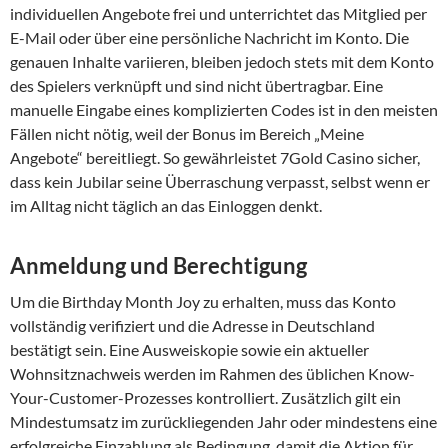
individuellen Angebote frei und unterrichtet das Mitglied per
E-Mail oder über eine persönliche Nachricht im Konto. Die
genauen Inhalte variieren, bleiben jedoch stets mit dem Konto
des Spielers verknüpft und sind nicht übertragbar. Eine
manuelle Eingabe eines komplizierten Codes ist in den meisten
Fällen nicht nötig, weil der Bonus im Bereich „Meine
Angebote“ bereitliegt. So gewährleistet 7Gold Casino sicher,
dass kein Jubilar seine Überraschung verpasst, selbst wenn er
im Alltag nicht täglich an das Einloggen denkt.
Anmeldung und Berechtigung
Um die Birthday Month Joy zu erhalten, muss das Konto
vollständig verifiziert und die Adresse in Deutschland
bestätigt sein. Eine Ausweiskopie sowie ein aktueller
Wohnsitznachweis werden im Rahmen des üblichen Know-
Your-Customer-Prozesses kontrolliert. Zusätzlich gilt ein
Mindestumsatz im zurückliegenden Jahr oder mindestens eine
erfolgreiche Einzahlung als Bedingung, damit die Aktion für