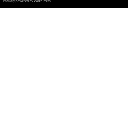
Proudly powered by WordPress