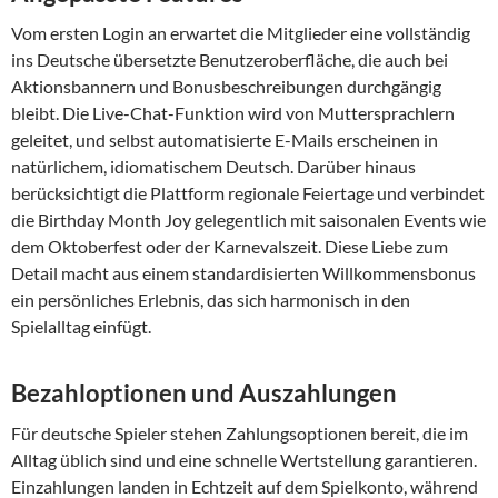
Vom ersten Login an erwartet die Mitglieder eine vollständig
ins Deutsche übersetzte Benutzeroberfläche, die auch bei
Aktionsbannern und Bonusbeschreibungen durchgängig
bleibt. Die Live-Chat-Funktion wird von Muttersprachlern
geleitet, und selbst automatisierte E-Mails erscheinen in
natürlichem, idiomatischem Deutsch. Darüber hinaus
berücksichtigt die Plattform regionale Feiertage und verbindet
die Birthday Month Joy gelegentlich mit saisonalen Events wie
dem Oktoberfest oder der Karnevalszeit. Diese Liebe zum
Detail macht aus einem standardisierten Willkommensbonus
ein persönliches Erlebnis, das sich harmonisch in den
Spielalltag einfügt.
Bezahloptionen und Auszahlungen
Für deutsche Spieler stehen Zahlungsoptionen bereit, die im
Alltag üblich sind und eine schnelle Wertstellung garantieren.
Einzahlungen landen in Echtzeit auf dem Spielkonto, während