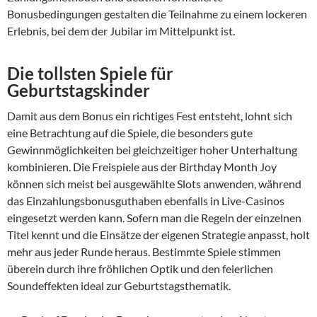
Bonusbedingungen gestalten die Teilnahme zu einem lockeren
Erlebnis, bei dem der Jubilar im Mittelpunkt ist.
Die tollsten Spiele für
Geburtstagskinder
Damit aus dem Bonus ein richtiges Fest entsteht, lohnt sich
eine Betrachtung auf die Spiele, die besonders gute
Gewinnmöglichkeiten bei gleichzeitiger hoher Unterhaltung
kombinieren. Die Freispiele aus der Birthday Month Joy
können sich meist bei ausgewählte Slots anwenden, während
das Einzahlungsbonusguthaben ebenfalls in Live-Casinos
eingesetzt werden kann. Sofern man die Regeln der einzelnen
Titel kennt und die Einsätze der eigenen Strategie anpasst, holt
mehr aus jeder Runde heraus. Bestimmte Spiele stimmen
überein durch ihre fröhlichen Optik und den feierlichen
Soundeffekten ideal zur Geburtstagsthematik.