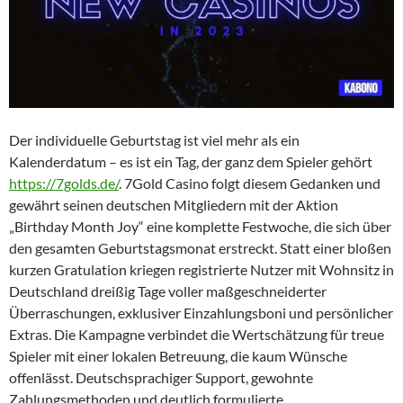
Der individuelle Geburtstag ist viel mehr als ein
Kalenderdatum – es ist ein Tag, der ganz dem Spieler gehört
https://7golds.de/
. 7Gold Casino folgt diesem Gedanken und
gewährt seinen deutschen Mitgliedern mit der Aktion
„Birthday Month Joy“ eine komplette Festwoche, die sich über
den gesamten Geburtstagsmonat erstreckt. Statt einer bloßen
kurzen Gratulation kriegen registrierte Nutzer mit Wohnsitz in
Deutschland dreißig Tage voller maßgeschneiderter
Überraschungen, exklusiver Einzahlungsboni und persönlicher
Extras. Die Kampagne verbindet die Wertschätzung für treue
Spieler mit einer lokalen Betreuung, die kaum Wünsche
offenlässt. Deutschsprachiger Support, gewohnte
Zahlungsmethoden und deutlich formulierte