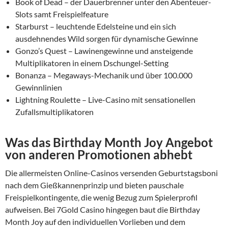
Book of Dead – der Dauerbrenner unter den Abenteuer-
Slots samt Freispielfeature
Starburst – leuchtende Edelsteine und ein sich
ausdehnendes Wild sorgen für dynamische Gewinne
Gonzo’s Quest – Lawinengewinne und ansteigende
Multiplikatoren in einem Dschungel-Setting
Bonanza – Megaways-Mechanik und über 100.000
Gewinnlinien
Lightning Roulette – Live-Casino mit sensationellen
Zufallsmultiplikatoren
Was das Birthday Month Joy Angebot
von anderen Promotionen abhebt
Die allermeisten Online-Casinos versenden Geburtstagsboni
nach dem Gießkannenprinzip und bieten pauschale
Freispielkontingente, die wenig Bezug zum Spielerprofil
aufweisen. Bei 7Gold Casino hingegen baut die Birthday
Month Joy auf den individuellen Vorlieben und dem