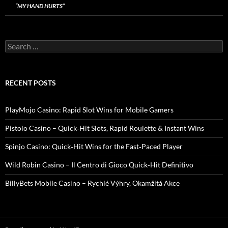
“MY HAND HURTS”
Search
for:
RECENT POSTS
PlayMojo Casino: Rapid Slot Wins for Mobile Gamers
Pistolo Casino – Quick‑Hit Slots, Rapid Roulette & Instant Wins
Spinjo Casino: Quick‑Hit Wins for the Fast‑Paced Player
Wild Robin Casino – Il Centro di Gioco Quick‑Hit Definitivo
BillyBets Mobile Casino – Rychlé Výhry, Okamžitá Akce