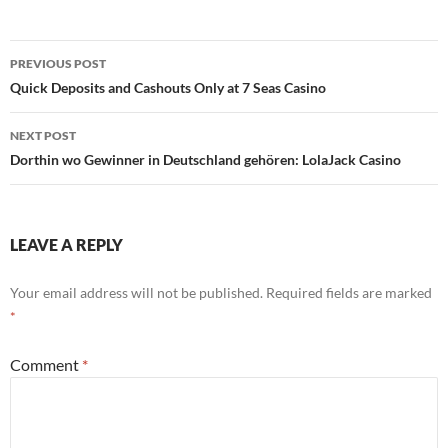
Post
PREVIOUS POST
navigation
Quick Deposits and Cashouts Only at 7 Seas Casino
NEXT POST
Dorthin wo Gewinner in Deutschland gehören: LolaJack Casino
LEAVE A REPLY
Your email address will not be published.
Required fields are marked
*
Comment
*