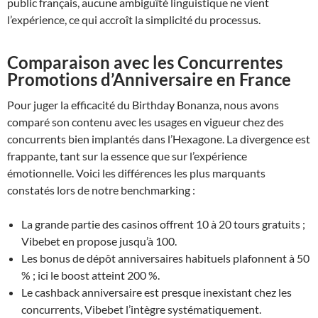
public français, aucune ambiguïté linguistique ne vient
l’expérience, ce qui accroît la simplicité du processus.
Comparaison avec les Concurrentes
Promotions d’Anniversaire en France
Pour juger la efficacité du Birthday Bonanza, nous avons
comparé son contenu avec les usages en vigueur chez des
concurrents bien implantés dans l’Hexagone. La divergence est
frappante, tant sur la essence que sur l’expérience
émotionnelle. Voici les différences les plus marquants
constatés lors de notre benchmarking :
La grande partie des casinos offrent 10 à 20 tours gratuits ;
Vibebet en propose jusqu’à 100.
Les bonus de dépôt anniversaires habituels plafonnent à 50
% ; ici le boost atteint 200 %.
Le cashback anniversaire est presque inexistant chez les
concurrents, Vibebet l’intègre systématiquement.