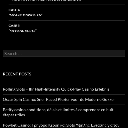
CASE 4
“MY ARM IS SWOLLEN”
CASE 5
“MY HAND HURTS”
Search
for:
RECENT POSTS
Rolling Slots – Ihr High‑Intensity Quick‑Play Casino Erlebnis
Oscar Spin Casino: Snel‑Paced Plezier voor de Moderne Gokker
Betify casino conditions, délais et limites à comprendre en huit
étapes utiles
Powbet Casino: Γρήγορα Κέρδη και Slots Υψηλής Έντασης για τον