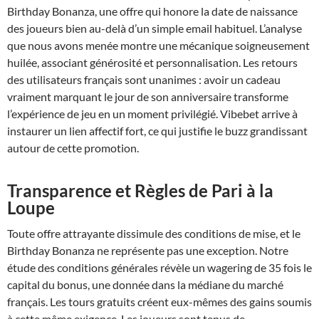
Birthday Bonanza, une offre qui honore la date de naissance
des joueurs bien au-delà d’un simple email habituel. L’analyse
que nous avons menée montre une mécanique soigneusement
huilée, associant générosité et personnalisation. Les retours
des utilisateurs français sont unanimes : avoir un cadeau
vraiment marquant le jour de son anniversaire transforme
l’expérience de jeu en un moment privilégié. Vibebet arrive à
instaurer un lien affectif fort, ce qui justifie le buzz grandissant
autour de cette promotion.
Transparence et Règles de Pari à la
Loupe
Toute offre attrayante dissimule des conditions de mise, et le
Birthday Bonanza ne représente pas une exception. Notre
étude des conditions générales révèle un wagering de 35 fois le
capital du bonus, une donnée dans la médiane du marché
français. Les tours gratuits créent eux-mêmes des gains soumis
à cette même exigence. Les joueurs sont tenus de