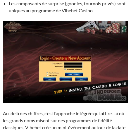
Les composants de surprise (goodies, tournois privés) sont
uniques au programme de Vibebet Casino.
Au-delà des chiffres, c’est l’approche intégrée qui attire. Là où
les grands noms misent sur des programmes de fidélité
classiques, Vibebet crée un mini-événement autour de la date