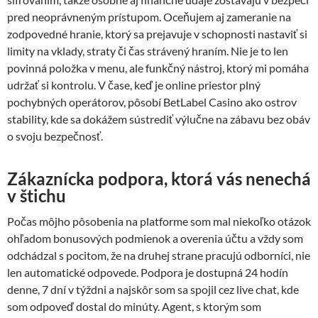
pred neoprávneným prístupom. Oceňujem aj zameranie na
zodpovedné hranie, ktorý sa prejavuje v schopnosti nastaviť si
limity na vklady, straty či čas strávený hraním. Nie je to len
povinná položka v menu, ale funkčný nástroj, ktorý mi pomáha
udržať si kontrolu. V čase, keď je online priestor plný
pochybných operátorov, pôsobí BetLabel Casino ako ostrov
stability, kde sa dokážem sústrediť výlučne na zábavu bez obáv
o svoju bezpečnosť.
Zákaznícka podpora, ktorá vás nenechá
v štichu
Počas môjho pôsobenia na platforme som mal niekoľko otázok
ohľadom bonusových podmienok a overenia účtu a vždy som
odchádzal s pocitom, že na druhej strane pracujú odborníci, nie
len automatické odpovede. Podpora je dostupná 24 hodín
denne, 7 dní v týždni a najskôr som sa spojil cez live chat, kde
som odpoveď dostal do minúty. Agent, s ktorým som