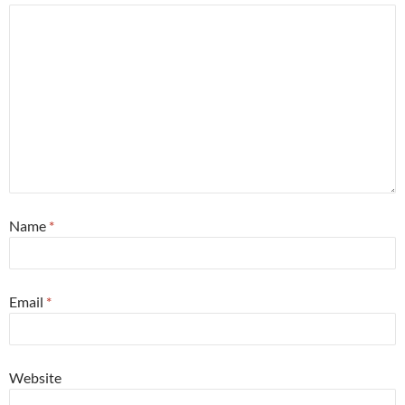
Name
*
Email
*
Website