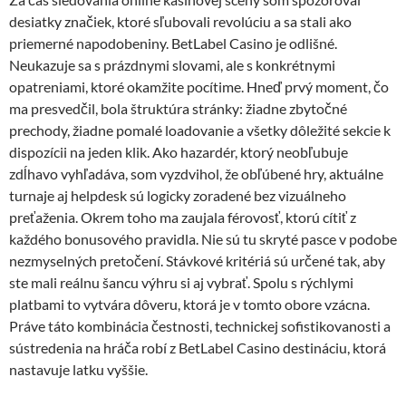
desiatky značiek, ktoré sľubovali revolúciu a sa stali ako
priemerné napodobeniny. BetLabel Casino je odlišné.
Neukazuje sa s prázdnymi slovami, ale s konkrétnymi
opatreniami, ktoré okamžite pocítime. Hneď prvý moment, čo
ma presvedčil, bola štruktúra stránky: žiadne zbytočné
prechody, žiadne pomalé loadovanie a všetky dôležité sekcie k
dispozícii na jeden klik. Ako hazardér, ktorý neobľubuje
zdĺhavo vyhľadáva, som vyzdvihol, že obľúbené hry, aktuálne
turnaje aj helpdesk sú logicky zoradené bez vizuálneho
preťaženia. Okrem toho ma zaujala férovosť, ktorú cítiť z
každého bonusového pravidla. Nie sú tu skryté pasce v podobe
nezmyselných pretočení. Stávkové kritériá sú určené tak, aby
ste mali reálnu šancu výhru si aj vybrať. Spolu s rýchlymi
platbami to vytvára dôveru, ktorá je v tomto obore vzácna.
Práve táto kombinácia čestnosti, technickej sofistikovanosti a
sústredenia na hráča robí z BetLabel Casino destináciu, ktorá
nastavuje latku vyššie.