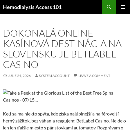
Skip
Search
Hemodialysis Access 101
to
PRIMAR
content
MENU
DOKONALÁ ONLINE
KASÍNOVÁ DESTINÁCIA NA
SLOVENSKU JE BETLABEL
CASINO
JUNE 24, 2026
SYSTEM ACCOUNT
LEAVE A COMMENT
Keď sa ma niekto spýta, kde získa najúplnejší a najférovejší
herný zážitok, bez váhania reagujem: BetLabel Casino. Nejde o
len len ďalšie miesto s pár stovkami automatov. Rozprávam o