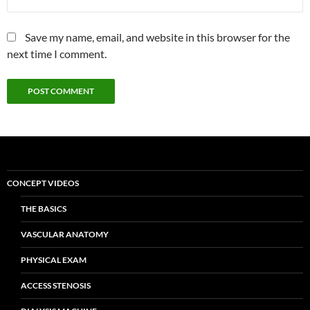
Save my name, email, and website in this browser for the
next time I comment.
CONCEPT VIDEOS
THE BASICS
VASCULAR ANATOMY
PHYSICAL EXAM
ACCESS STENOSIS