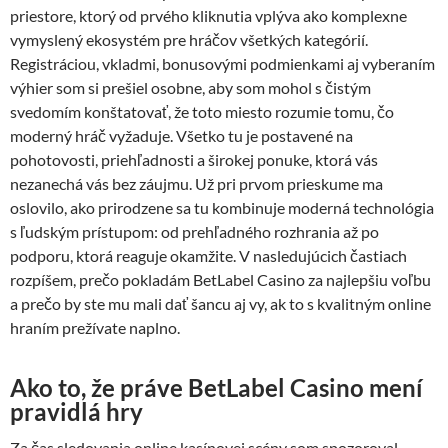
priestore, ktorý od prvého kliknutia vplýva ako komplexne
vymyslený ekosystém pre hráčov všetkých kategórií.
Registráciou, vkladmi, bonusovými podmienkami aj vyberaním
výhier som si prešiel osobne, aby som mohol s čistým
svedomím konštatovať, že toto miesto rozumie tomu, čo
moderný hráč vyžaduje. Všetko tu je postavené na
pohotovosti, priehľadnosti a širokej ponuke, ktorá vás
nezanechá vás bez záujmu. Už pri prvom prieskume ma
oslovilo, ako prirodzene sa tu kombinuje moderná technológia
s ľudským prístupom: od prehľadného rozhrania až po
podporu, ktorá reaguje okamžite. V nasledujúcich častiach
rozpíšem, prečo pokladám BetLabel Casino za najlepšiu voľbu
a prečo by ste mu mali dať šancu aj vy, ak to s kvalitným online
hraním prežívate naplno.
Ako to, že práve BetLabel Casino mení
pravidlá hry
Za čas sledovania online kasínovej scény som spozoroval