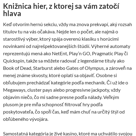
Knižnica hier, z ktorej sa vám zatočí
hlava
Keď otvorím hernú sekciu, vždy ma znova prekvapí, aký rozsah
titulov tu na vás očakáva. Nejde len o počet, ale najmä o
starostlivý výber, ktorý spája overenú klasiku s horúcimi
novinkami od najrešpektovanejších štúdií. Výherné automaty
reprezentujú mená ako NetEnt, Play’n GO, Pragmatic Play či
Quickspin, takže sa môžete radovať z legendárne tituly ako
Book of Dead, Starburst alebo Gates of Olympus, a zároveň na
menej známe skvosty, ktoré oplatí sa objaviť. Osobne si
obľubujem prechádzať kategórie podľa mechaník. Či už ide o
Megaways, cluster pays alebo progresívne jackpoty, vždy
objavím niečo, čo mi sadne presne podľa nálady. Veľkým
plusom je pre mňa schopnosť filtrovať hry podľa
poskytovateľa, čo spoří čas, keď mám chuť na určitý štýl od
obľúbeného vývojára.
Samostatná kategória je živé kasíno, ktoré ma uchvátilo svojou