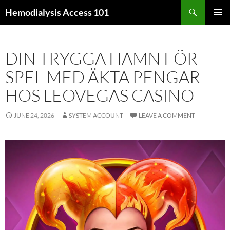
Skip
Search
Hemodialysis Access 101
to
PRIMAR
content
MENU
DIN TRYGGA HAMN FÖR
SPEL MED ÄKTA PENGAR
HOS LEOVEGAS CASINO
JUNE 24, 2026
SYSTEM ACCOUNT
LEAVE A COMMENT