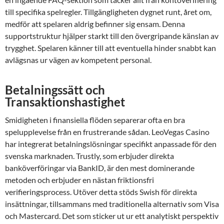
till specifika spelregler. Tillgängligheten dygnet runt, året om,
medför att spelaren aldrig befinner sig ensam. Denna
supportstruktur hjälper starkt till den övergripande känslan av
trygghet. Spelaren känner till att eventuella hinder snabbt kan
avlägsnas ur vägen av kompetent personal.
Betalningssätt och
Transaktionshastighet
Smidigheten i finansiella flöden separerar ofta en bra
spelupplevelse från en frustrerande sådan. LeoVegas Casino
har integrerat betalningslösningar specifikt anpassade för den
svenska marknaden. Trustly, som erbjuder direkta
banköverföringar via BankID, är den mest dominerande
metoden och erbjuder en nästan friktionsfri
verifieringsprocess. Utöver detta stöds Swish för direkta
insättningar, tillsammans med traditionella alternativ som Visa
och Mastercard. Det som sticker ut ur ett analytiskt perspektiv