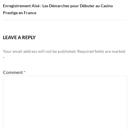
Enregistrement Aisé : Les Démarches pour Débuter au Casino
Prestige en France
LEAVE A REPLY
Your email address will not be published.
Required fields are marked
*
Comment
*