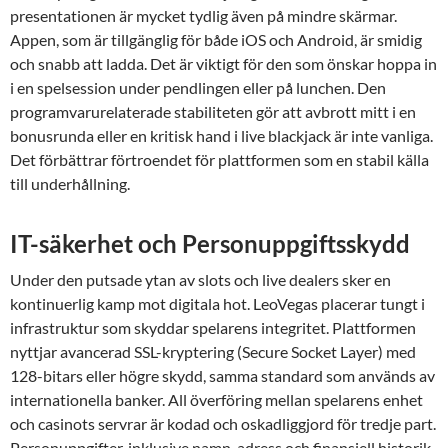
presentationen är mycket tydlig även på mindre skärmar.
Appen, som är tillgänglig för både iOS och Android, är smidig
och snabb att ladda. Det är viktigt för den som önskar hoppa in
i en spelsession under pendlingen eller på lunchen. Den
programvarurelaterade stabiliteten gör att avbrott mitt i en
bonusrunda eller en kritisk hand i live blackjack är inte vanliga.
Det förbättrar förtroendet för plattformen som en stabil källa
till underhållning.
IT-säkerhet och Personuppgiftsskydd
Under den putsade ytan av slots och live dealers sker en
kontinuerlig kamp mot digitala hot. LeoVegas placerar tungt i
infrastruktur som skyddar spelarens integritet. Plattformen
nyttjar avancerad SSL-kryptering (Secure Socket Layer) med
128-bitars eller högre skydd, samma standard som används av
internationella banker. All överföring mellan spelarens enhet
och casinots servrar är kodad och oskadliggjord för tredje part.
Personuppgifter, inklusive namn, adress och finansiell historik,