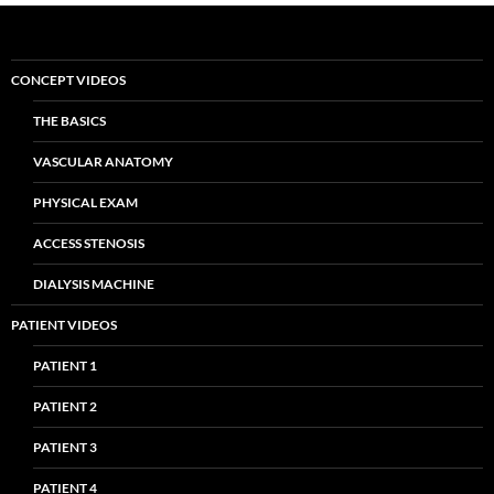
CONCEPT VIDEOS
THE BASICS
VASCULAR ANATOMY
PHYSICAL EXAM
ACCESS STENOSIS
DIALYSIS MACHINE
PATIENT VIDEOS
PATIENT 1
PATIENT 2
PATIENT 3
PATIENT 4