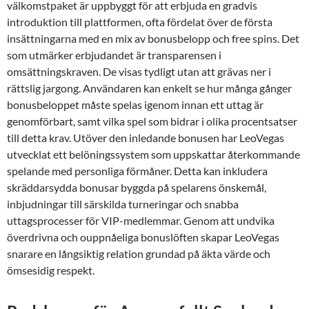
välkomstpaket är uppbyggt för att erbjuda en gradvis
introduktion till plattformen, ofta fördelat över de första
insättningarna med en mix av bonusbelopp och free spins. Det
som utmärker erbjudandet är transparensen i
omsättningskraven. De visas tydligt utan att grävas ner i
rättslig jargong. Användaren kan enkelt se hur många gånger
bonusbeloppet måste spelas igenom innan ett uttag är
genomförbart, samt vilka spel som bidrar i olika procentsatser
till detta krav. Utöver den inledande bonusen har LeoVegas
utvecklat ett belöningssystem som uppskattar återkommande
spelande med personliga förmåner. Detta kan inkludera
skräddarsydda bonusar byggda på spelarens önskemål,
inbjudningar till särskilda turneringar och snabba
uttagsprocesser för VIP-medlemmar. Genom att undvika
överdrivna och ouppnåeliga bonuslöften skapar LeoVegas
snarare en långsiktig relation grundad på äkta värde och
ömsesidig respekt.