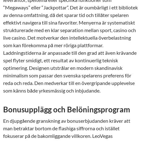
“Megaways” eller “Jackpottar”. Det är oumbärligt i ett bibliotek
av denna omfattning, då det sparar tid och tillåter spelaren
effektivt navigera till sina favoriter. Menyerna är systematiskt
strukturerade med en klar separation mellan sport, casino och
live casino. Det motverkar den intellektuella överbelastning
som kan förekomma på mer röriga plattformar.
Laddningstiderna är anpassade till den grad att även krävande
spel flyter smidigt, ett resultat av kontinuerlig teknisk
optimering. Designen utstrålar en modern skandinavisk
minimalism som passar den svenska spelarens preferens för
reda och reda. Den medverkar till en övergripande upplevelse
som känns både yrkesmässig och inbjudande.
Bonusupplägg och Belöningsprogram
En djupgående granskning av bonuserbjudanden kräver att
man betraktar bortom de flashiga siffrorna och istället
fokuserar på de bakomliggande villkoren. LeoVegas