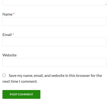
Name
*
Email
*
Website
Save my name, email, and website in this browser for the
next time I comment.