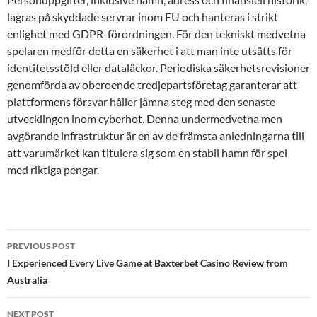
lagras på skyddade servrar inom EU och hanteras i strikt
enlighet med GDPR-förordningen. För den tekniskt medvetna
spelaren medför detta en säkerhet i att man inte utsätts för
identitetsstöld eller dataläckor. Periodiska säkerhetsrevisioner
genomförda av oberoende tredjepartsföretag garanterar att
plattformens försvar håller jämna steg med den senaste
utvecklingen inom cyberhot. Denna undermedvetna men
avgörande infrastruktur är en av de främsta anledningarna till
att varumärket kan titulera sig som en stabil hamn för spel
med riktiga pengar.
Post
PREVIOUS POST
navigation
I Experienced Every Live Game at Baxterbet Casino Review from
Australia
NEXT POST