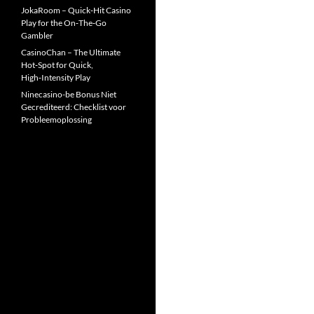
JokaRoom – Quick‑Hit Casino
Play for the On‑The‑Go
Gambler
CasinoChan – The Ultimate
Hot‑Spot for Quick,
High‑Intensity Play
Ninecasino-be Bonus Niet
Gecrediteerd: Checklist voor
Probleemoplossing