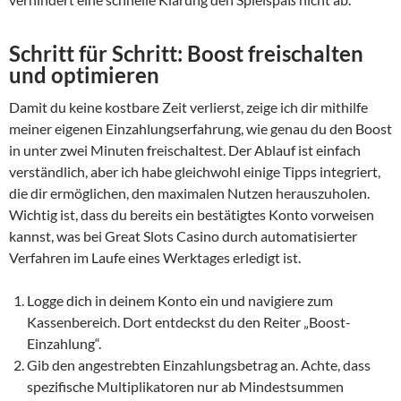
Schritt für Schritt: Boost freischalten
und optimieren
Damit du keine kostbare Zeit verlierst, zeige ich dir mithilfe
meiner eigenen Einzahlungserfahrung, wie genau du den Boost
in unter zwei Minuten freischaltest. Der Ablauf ist einfach
verständlich, aber ich habe gleichwohl einige Tipps integriert,
die dir ermöglichen, den maximalen Nutzen herauszuholen.
Wichtig ist, dass du bereits ein bestätigtes Konto vorweisen
kannst, was bei Great Slots Casino durch automatisierter
Verfahren im Laufe eines Werktages erledigt ist.
Logge dich in deinem Konto ein und navigiere zum
Kassenbereich. Dort entdeckst du den Reiter „Boost-
Einzahlung“.
Gib den angestrebten Einzahlungsbetrag an. Achte, dass
spezifische Multiplikatoren nur ab Mindestsummen