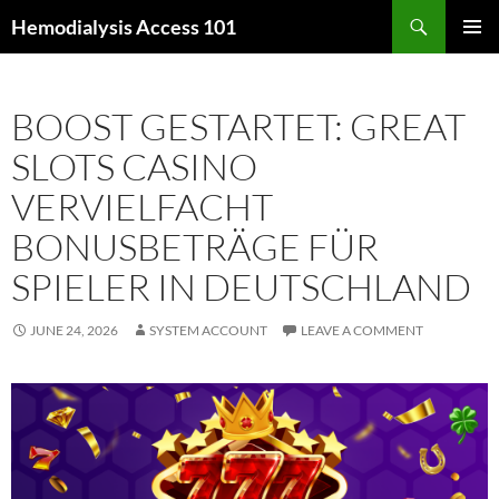
Skip
Search
Hemodialysis Access 101
to
PRIMAR
content
MENU
BOOST GESTARTET: GREAT
SLOTS CASINO
VERVIELFACHT
BONUSBETRÄGE FÜR
SPIELER IN DEUTSCHLAND
JUNE 24, 2026
SYSTEM ACCOUNT
LEAVE A COMMENT