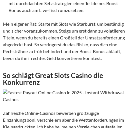
mit durchdachten Setzstrategien einen Teil deines Boost-
Bonus auch am Live-Tisch umzusetzen.
Mein eigener Rat: Starte mit Slots wie Starburst, um beständig
und sicher voranzukommen. Steige um erst dann zu volatileren
Titeln, wenn du bereits einen Großteil der Umsatzanforderung
abgedeckt hast. So verringerst du das Risiko, dass dich eine
Pechsträhne zu früh behindert und der Boost-Bonus abläuft,
bevor du ihn in echtes Geld konvertieren konntest.
So schlägt Great Slots Casino die
Konkurrenz
Zahlreiche Online-Casinos bewerben großzügige
Einzahlungsboni, verschleiern aber die Wettanforderungen im
Kleingedruckten. Ich habe bei meinen Vergleichen aufgefallen,