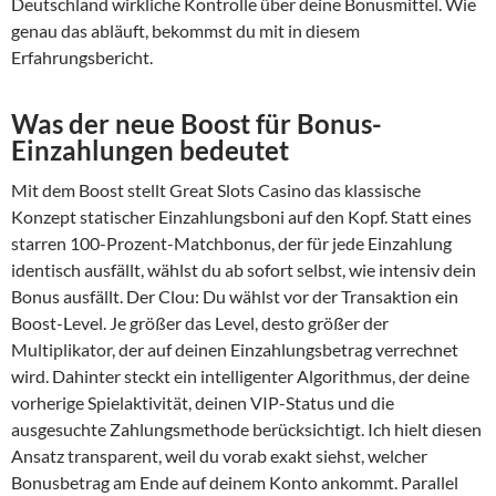
Deutschland wirkliche Kontrolle über deine Bonusmittel. Wie
genau das abläuft, bekommst du mit in diesem
Erfahrungsbericht.
Was der neue Boost für Bonus-
Einzahlungen bedeutet
Mit dem Boost stellt Great Slots Casino das klassische
Konzept statischer Einzahlungsboni auf den Kopf. Statt eines
starren 100-Prozent-Matchbonus, der für jede Einzahlung
identisch ausfällt, wählst du ab sofort selbst, wie intensiv dein
Bonus ausfällt. Der Clou: Du wählst vor der Transaktion ein
Boost-Level. Je größer das Level, desto größer der
Multiplikator, der auf deinen Einzahlungsbetrag verrechnet
wird. Dahinter steckt ein intelligenter Algorithmus, der deine
vorherige Spielaktivität, deinen VIP-Status und die
ausgesuchte Zahlungsmethode berücksichtigt. Ich hielt diesen
Ansatz transparent, weil du vorab exakt siehst, welcher
Bonusbetrag am Ende auf deinem Konto ankommt. Parallel