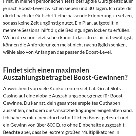
Frist. In meinen persönlichen Tests betrug die Gültigkeitsdauer
je nach Boost-Level zwischen sieben und 30 Tagen. Ich rate, dir
direkt nach der Gutschrift eine passende Erinnerung zu setzen,
sodass keine Zeit ungünstig nutzt. Ein Plan, aufgeteilt in
mehrere Sessions, hilft dir, die Bedingungen locker zu erfüllen.
Wenn du schon jetzt sehen kannst, dass du es nicht bewältigst,
können die Anforderungen meist nicht nachträglich senken,
wähle also von Anfang an das passende Boost-Level.
Findet sich einen maximalen
Auszahlungsbetrag bei Boost-Gewinnen?
Abweichend von viele Konkurrenten sieht ab Great Slots
Casino auf eine globale Auszahlungsobergrenze für Boost-
Gewinne. Du kannst, dein gesamtes erspieltes Guthaben
auszahlen, nachdem die Umsatzbedingungen eingehalten sind.
Ich habe es mit einem durchschnittlichen Boost getestet und
ein Gewinn von über 800 Euro ohne Einbehalte ausgezahlt.
Beachte aber, dass bei extrem großen Multiplikatoren in