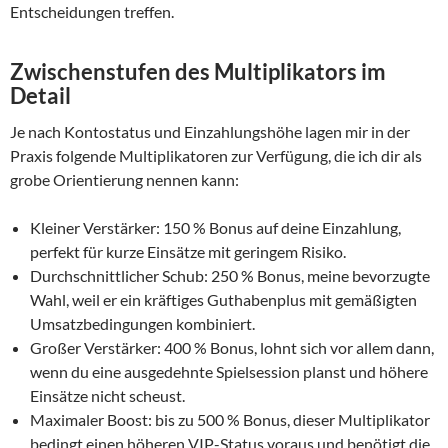
Entscheidungen treffen.
Zwischenstufen des Multiplikators im
Detail
Je nach Kontostatus und Einzahlungshöhe lagen mir in der
Praxis folgende Multiplikatoren zur Verfügung, die ich dir als
grobe Orientierung nennen kann:
Kleiner Verstärker: 150 % Bonus auf deine Einzahlung,
perfekt für kurze Einsätze mit geringem Risiko.
Durchschnittlicher Schub: 250 % Bonus, meine bevorzugte
Wahl, weil er ein kräftiges Guthabenplus mit gemäßigten
Umsatzbedingungen kombiniert.
Großer Verstärker: 400 % Bonus, lohnt sich vor allem dann,
wenn du eine ausgedehnte Spielsession planst und höhere
Einsätze nicht scheust.
Maximaler Boost: bis zu 500 % Bonus, dieser Multiplikator
bedingt einen höheren VIP-Status voraus und benötigt die