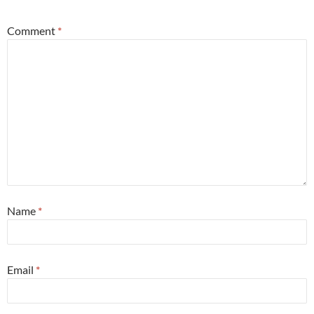
Comment
*
Name
*
Email
*