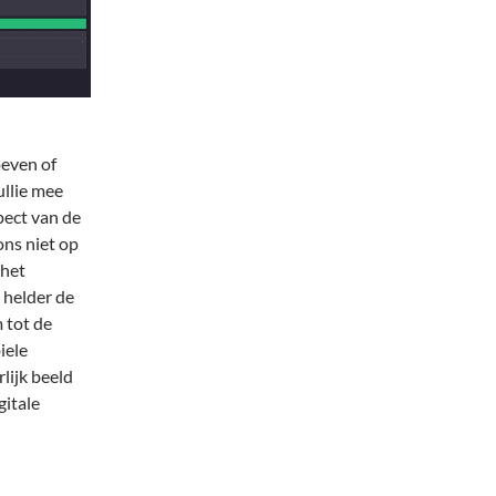
oeven of
ullie mee
pect van de
ons niet op
 het
 helder de
 tot de
iele
lijk beeld
gitale