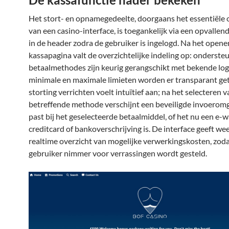
Het stort- en opnamegedeelte, doorgaans het essentiële
van een casino-interface, is toegankelijk via een opvallen
in de header zodra de gebruiker is ingelogd. Na het opene
kassapagina valt de overzichtelijke indeling op: onderste
betaalmethodes zijn keurig gerangschikt met bekende log
minimale en maximale limieten worden er transparant ge
storting verrichten voelt intuïtief aan; na het selecteren 
betreffende methode verschijnt een beveiligde invoeromg
past bij het geselecteerde betaalmiddel, of het nu een e-wa
creditcard of bankoverschrijving is. De interface geeft we
realtime overzicht van mogelijke verwerkingskosten, zoda
gebruiker nimmer voor verrassingen wordt gesteld.