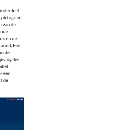
 onderdeel
d pictogram
n van de
unde
o’s en de
toond. Een
van de
eving die
llet,
er een
t de