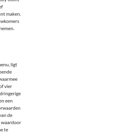
ef
unt maken.
euwkomers
 nemen.
nu, ligt
opende
d waarmee
f vier
dringerige
en een
oorwaarden
van de
, waardoor
e te