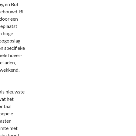
y, en Bof
pgebouwd. Bij
 door een
geplaatst
an hoge
 oogopslag
en specifieke
iele hover-
e laden,
ukwekkend,
als nieuwste
 wat het
ontaal
soepele
kasten
uimte met
obby toont