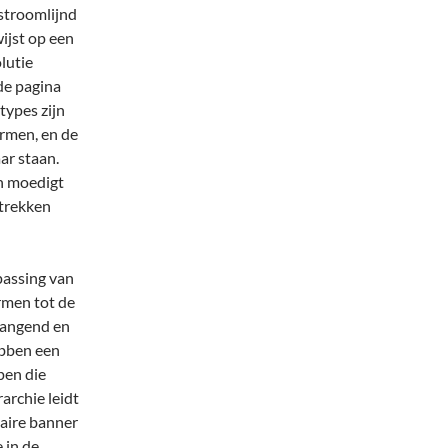
estroomlijnd
ijst op een
lutie
de pagina
types zijn
ermen, en de
ar staan.
en moedigt
rtrekken
passing van
ermen tot de
hangend en
ebben een
pen die
archie leidt
maire banner
 in de