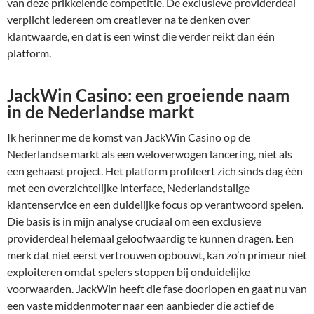
van deze prikkelende competitie. De exclusieve providerdeal
verplicht iedereen om creatiever na te denken over
klantwaarde, en dat is een winst die verder reikt dan één
platform.
JackWin Casino: een groeiende naam
in de Nederlandse markt
Ik herinner me de komst van JackWin Casino op de
Nederlandse markt als een weloverwogen lancering, niet als
een gehaast project. Het platform profileert zich sinds dag één
met een overzichtelijke interface, Nederlandstalige
klantenservice en een duidelijke focus op verantwoord spelen.
Die basis is in mijn analyse cruciaal om een exclusieve
providerdeal helemaal geloofwaardig te kunnen dragen. Een
merk dat niet eerst vertrouwen opbouwt, kan zo’n primeur niet
exploiteren omdat spelers stoppen bij onduidelijke
voorwaarden. JackWin heeft die fase doorlopen en gaat nu van
een vaste middenmoter naar een aanbieder die actief de