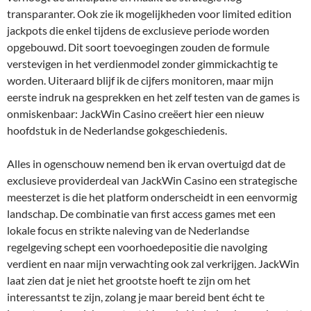
transparanter. Ook zie ik mogelijkheden voor limited edition
jackpots die enkel tijdens de exclusieve periode worden
opgebouwd. Dit soort toevoegingen zouden de formule
verstevigen in het verdienmodel zonder gimmickachtig te
worden. Uiteraard blijf ik de cijfers monitoren, maar mijn
eerste indruk na gesprekken en het zelf testen van de games is
onmiskenbaar: JackWin Casino creëert hier een nieuw
hoofdstuk in de Nederlandse gokgeschiedenis.
Alles in ogenschouw nemend ben ik ervan overtuigd dat de
exclusieve providerdeal van JackWin Casino een strategische
meesterzet is die het platform onderscheidt in een eenvormig
landschap. De combinatie van first access games met een
lokale focus en strikte naleving van de Nederlandse
regelgeving schept een voorhoedepositie die navolging
verdient en naar mijn verwachting ook zal verkrijgen. JackWin
laat zien dat je niet het grootste hoeft te zijn om het
interessantst te zijn, zolang je maar bereid bent écht te