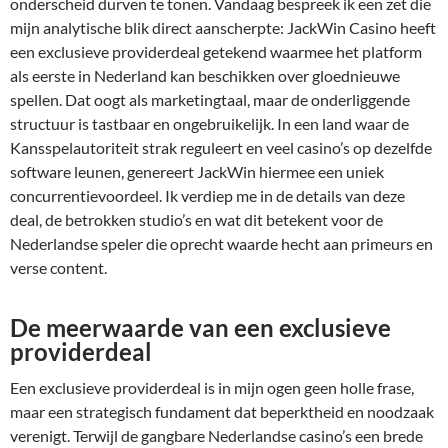
onderscheid durven te tonen. Vandaag bespreek ik een zet die
mijn analytische blik direct aanscherpte: JackWin Casino heeft
een exclusieve providerdeal getekend waarmee het platform
als eerste in Nederland kan beschikken over gloednieuwe
spellen. Dat oogt als marketingtaal, maar de onderliggende
structuur is tastbaar en ongebruikelijk. In een land waar de
Kansspelautoriteit strak reguleert en veel casino’s op dezelfde
software leunen, genereert JackWin hiermee een uniek
concurrentievoordeel. Ik verdiep me in de details van deze
deal, de betrokken studio’s en wat dit betekent voor de
Nederlandse speler die oprecht waarde hecht aan primeurs en
verse content.
De meerwaarde van een exclusieve
providerdeal
Een exclusieve providerdeal is in mijn ogen geen holle frase,
maar een strategisch fundament dat beperktheid en noodzaak
verenigt. Terwijl de gangbare Nederlandse casino’s een brede