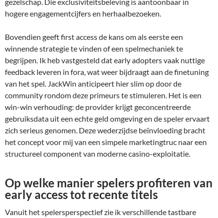
gezelschap. Die exclusiviteitsbeleving is aantoonbaar in
hogere engagementcijfers en herhaalbezoeken.
Bovendien geeft first access de kans om als eerste een
winnende strategie te vinden of een spelmechaniek te
begrijpen. Ik heb vastgesteld dat early adopters vaak nuttige
feedback leveren in fora, wat weer bijdraagt aan de finetuning
van het spel. JackWin anticipeert hier slim op door de
community rondom deze primeurs te stimuleren. Het is een
win-win verhouding: de provider krijgt geconcentreerde
gebruiksdata uit een echte geld omgeving en de speler ervaart
zich serieus genomen. Deze wederzijdse beïnvloeding bracht
het concept voor mij van een simpele marketingtruc naar een
structureel component van moderne casino-exploitatie.
Op welke manier spelers profiteren van
early access tot recente titels
Vanuit het spelersperspectief zie ik verschillende tastbare