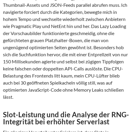
Thumbnail-Assets und JSON-Feeds parallel abrufen muss. Ich
navigierte forciert durch die Kategorien, bewegte mich in
hohem Tempo und wechselte wiederholt zwischen Anbietern
wie Pragmatic Play und NetEnt hin und her. Das Lazy Loading
der Vorschaubilder funktionierte geschmeidig, ohne die
gefürchteten grauen Platzhalter-Boxen, die man von
ungenügend optimierten Seiten gewöhnt ist. Besonders hob
sich die Suchfunktion hervor, die mit einer Entprellzeit von nur
150 Millisekunden agierte und selbst bei zügigen Tippfolgen
keine falschen oder doppelten API-Calls auslöste. Die CPU-
Belastung des Frontends litt kaum, mein CPU-Lüfter blieb
auch bei 30 geöffneten Spielkacheln völlig still, was auf
optimierten JavaScript-Code ohne Memory Leaks schließen
lässt.
Slot-Leistung und die Analyse der RNG-
Integrität bei erhöhter Serverlast