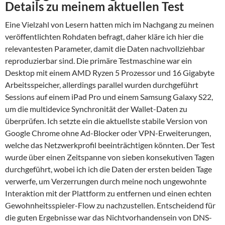
Details zu meinem aktuellen Test
Eine Vielzahl von Lesern hatten mich im Nachgang zu meinen
veröffentlichten Rohdaten befragt, daher kläre ich hier die
relevantesten Parameter, damit die Daten nachvollziehbar
reproduzierbar sind. Die primäre Testmaschine war ein
Desktop mit einem AMD Ryzen 5 Prozessor und 16 Gigabyte
Arbeitsspeicher, allerdings parallel wurden durchgeführt
Sessions auf einem iPad Pro und einem Samsung Galaxy S22,
um die multidevice Synchronität der Wallet-Daten zu
überprüfen. Ich setzte ein die aktuellste stabile Version von
Google Chrome ohne Ad-Blocker oder VPN-Erweiterungen,
welche das Netzwerkprofil beeinträchtigen könnten. Der Test
wurde über einen Zeitspanne von sieben konsekutiven Tagen
durchgeführt, wobei ich ich die Daten der ersten beiden Tage
verwerfe, um Verzerrungen durch meine noch ungewohnte
Interaktion mit der Plattform zu entfernen und einen echten
Gewohnheitsspieler-Flow zu nachzustellen. Entscheidend für
die guten Ergebnisse war das Nichtvorhandensein von DNS-