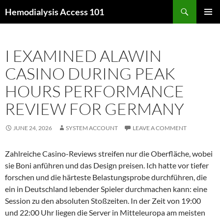
Skip
Search
Hemodialysis Access 101
to
PRIMAR
content
MENU
I EXAMINED ALAWIN
CASINO DURING PEAK
HOURS PERFORMANCE
REVIEW FOR GERMANY
JUNE 24, 2026
SYSTEM ACCOUNT
LEAVE A COMMENT
Zahlreiche Casino-Reviews streifen nur die Oberfläche, wobei
sie Boni anführen und das Design preisen. Ich hatte vor tiefer
forschen und die härteste Belastungsprobe durchführen, die
ein in Deutschland lebender Spieler durchmachen kann: eine
Session zu den absoluten Stoßzeiten. In der Zeit von 19:00
und 22:00 Uhr liegen die Server in Mitteleuropa am meisten