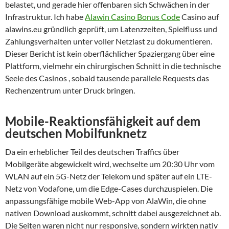
belastet, und gerade hier offenbaren sich Schwächen in der
Infrastruktur. Ich habe
Alawin Casino Bonus Code
Casino auf
alawins.eu gründlich geprüft, um Latenzzeiten, Spielfluss und
Zahlungsverhalten unter voller Netzlast zu dokumentieren.
Dieser Bericht ist kein oberflächlicher Spaziergang über eine
Plattform, vielmehr ein chirurgischen Schnitt in die technische
Seele des Casinos , sobald tausende parallele Requests das
Rechenzentrum unter Druck bringen.
Mobile-Reaktionsfähigkeit auf dem
deutschen Mobilfunknetz
Da ein erheblicher Teil des deutschen Traffics über
Mobilgeräte abgewickelt wird, wechselte um 20:30 Uhr vom
WLAN auf ein 5G-Netz der Telekom und später auf ein LTE-
Netz von Vodafone, um die Edge-Cases durchzuspielen. Die
anpassungsfähige mobile Web-App von AlaWin, die ohne
nativen Download auskommt, schnitt dabei ausgezeichnet ab.
Die Seiten waren nicht nur responsive, sondern wirkten nativ