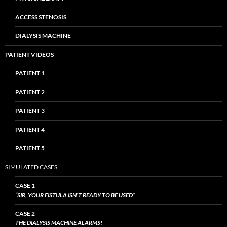
ACCESS STENOSIS
DIALYSIS MACHINE
PATIENT VIDEOS
PATIENT 1
PATIENT 2
PATIENT 3
PATIENT 4
PATIENT 5
SIMULATED CASES
CASE 1
“SIR, YOUR FISTULA ISN’T READY TO BE USED”
CASE 2
THE DIALYSIS MACHINE ALARMS!