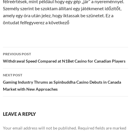
félreértések, mint például hogy egy gép „jár” a nyereménnyel.
Személy szerint be szoktam állítani egy játékmenet időzítőt,
amely egy óra után jelez, hogy iktassak be szünetet. Ez a
öntudat felfegyverez a következő
Post
PREVIOUS POST
navigation
Withdrawal Speed Compared at N1Bet Casino for Canadian Players
NEXT POST
Gaming Industry Thrums as Spinbuddha Casino Debuts in Canada
Market with New Approaches
LEAVE A REPLY
Your email address will not be published.
Required fields are marked