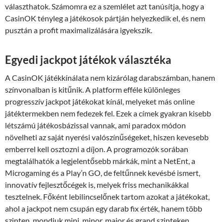
választhatok. Számomra ez a szemlélet azt tanúsítja, hogy a
CasinOK tényleg a játékosok pártján helyezkedik el, és nem
pusztán a profit maximalizálására igyekszik.
Egyedi jackpot játékok választéka
A CasinOK játékkínálata nem kizárólag darabszámban, hanem
színvonalban is kitűnik. A platform efféle különleges
progresszív jackpot játékokat kínál, melyeket más online
játéktermekben nem fedezek fel. Ezek a címek gyakran kisebb
létszámú játékosbázissal vannak, ami paradox módon
növelheti az saját nyerési valószínűségeket, hiszen kevesebb
emberrel kell osztozni a díjon. A programozók sorában
megtalálhatók a legjelentősebb márkák, mint a NetEnt, a
Microgaming és a Play’n GO, de feltűnnek kevésbé ismert,
innovatív fejlesztőcégek is, melyek friss mechanikákkal
tesztelnek. Főként lebilincselőnek tartom azokat a játékokat,
ahol a jackpot nem csupán egy darab fix érték, hanem több
szinten, mondjuk mini, minor, major és grand szinteken