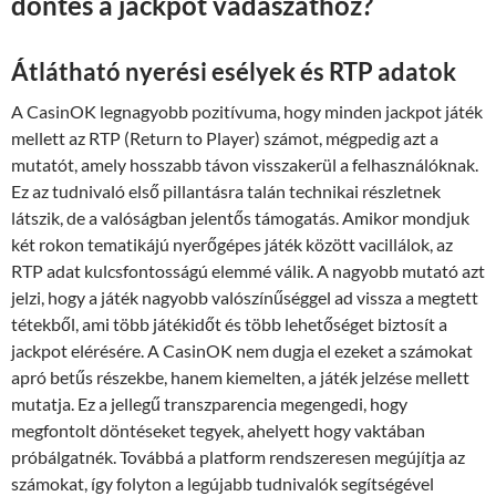
döntés a jackpot vadászathoz?
Átlátható nyerési esélyek és RTP adatok
A CasinOK legnagyobb pozitívuma, hogy minden jackpot játék
mellett az RTP (Return to Player) számot, mégpedig azt a
mutatót, amely hosszabb távon visszakerül a felhasználóknak.
Ez az tudnivaló első pillantásra talán technikai részletnek
látszik, de a valóságban jelentős támogatás. Amikor mondjuk
két rokon tematikájú nyerőgépes játék között vacillálok, az
RTP adat kulcsfontosságú elemmé válik. A nagyobb mutató azt
jelzi, hogy a játék nagyobb valószínűséggel ad vissza a megtett
tétekből, ami több játékidőt és több lehetőséget biztosít a
jackpot elérésére. A CasinOK nem dugja el ezeket a számokat
apró betűs részekbe, hanem kiemelten, a játék jelzése mellett
mutatja. Ez a jellegű transzparencia megengedi, hogy
megfontolt döntéseket tegyek, ahelyett hogy vaktában
próbálgatnék. Továbbá a platform rendszeresen megújítja az
számokat, így folyton a legújabb tudnivalók segítségével