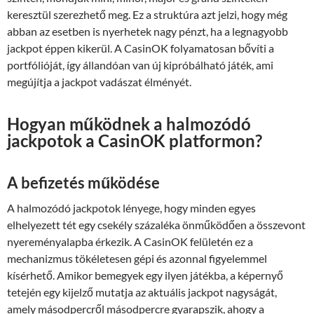
keresztül szerezhető meg. Ez a struktúra azt jelzi, hogy még
abban az esetben is nyerhetek nagy pénzt, ha a legnagyobb
jackpot éppen kikerül. A CasinOK folyamatosan bővíti a
portfólióját, így állandóan van új kipróbálható játék, ami
megújítja a jackpot vadászat élményét.
Hogyan működnek a halmozódó
jackpotok a CasinOK platformon?
A befizetés működése
A halmozódó jackpotok lényege, hogy minden egyes
elhelyezett tét egy csekély százaléka önműködően a összevont
nyereményalapba érkezik. A CasinOK felületén ez a
mechanizmus tökéletesen gépi és azonnal figyelemmel
kísérhető. Amikor bemegyek egy ilyen játékba, a képernyő
tetején egy kijelző mutatja az aktuális jackpot nagyságát,
amely másodpercről másodpercre gyarapszik, ahogy a