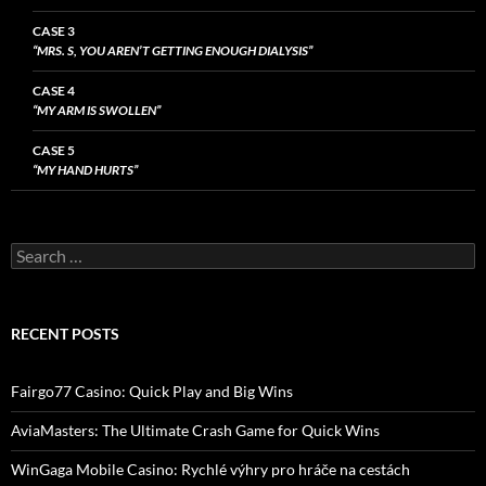
CASE 3
“MRS. S, YOU AREN’T GETTING ENOUGH DIALYSIS”
CASE 4
“MY ARM IS SWOLLEN”
CASE 5
“MY HAND HURTS”
Search
for:
RECENT POSTS
Fairgo77 Casino: Quick Play and Big Wins
AviaMasters: The Ultimate Crash Game for Quick Wins
WinGaga Mobile Casino: Rychlé výhry pro hráče na cestách