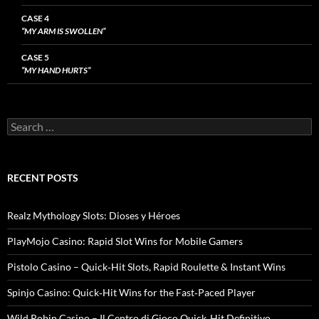
CASE 4
“MY ARM IS SWOLLEN”
CASE 5
“MY HAND HURTS”
Search
for:
RECENT POSTS
Realz Mythology Slots: Dioses y Héroes
PlayMojo Casino: Rapid Slot Wins for Mobile Gamers
Pistolo Casino – Quick‑Hit Slots, Rapid Roulette & Instant Wins
Spinjo Casino: Quick‑Hit Wins for the Fast‑Paced Player
Wild Robin Casino – Il Centro di Gioco Quick‑Hit Definitivo