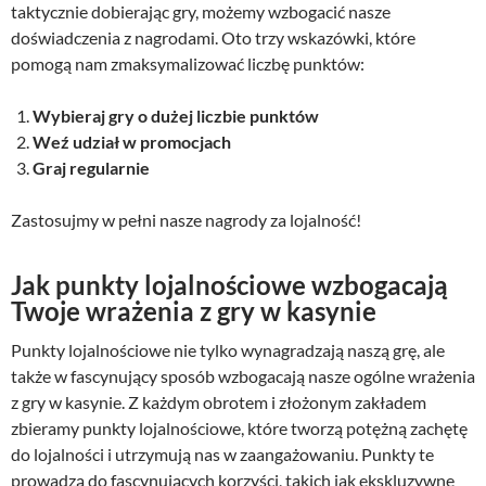
taktycznie dobierając gry, możemy wzbogacić nasze
doświadczenia z nagrodami. Oto trzy wskazówki, które
pomogą nam zmaksymalizować liczbę punktów:
Wybieraj gry o dużej liczbie punktów
Weź udział w promocjach
Graj regularnie
Zastosujmy w pełni nasze nagrody za lojalność!
Jak punkty lojalnościowe wzbogacają
Twoje wrażenia z gry w kasynie
Punkty lojalnościowe nie tylko wynagradzają naszą grę, ale
także w fascynujący sposób wzbogacają nasze ogólne wrażenia
z gry w kasynie. Z każdym obrotem i złożonym zakładem
zbieramy punkty lojalnościowe, które tworzą potężną zachętę
do lojalności i utrzymują nas w zaangażowaniu. Punkty te
prowadzą do fascynujących korzyści, takich jak ekskluzywne