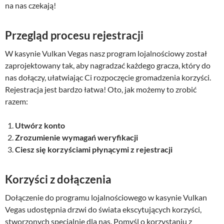
na nas czekają!
Przegląd procesu rejestracji
W kasynie Vulkan Vegas nasz program lojalnościowy został
zaprojektowany tak, aby nagradzać każdego gracza, który do
nas dołączy, ułatwiając Ci rozpoczęcie gromadzenia korzyści.
Rejestracja jest bardzo łatwa! Oto, jak możemy to zrobić
razem:
Utwórz konto
Zrozumienie wymagań weryfikacji
Ciesz się korzyściami płynącymi z rejestracji
Korzyści z dołączenia
Dołączenie do programu lojalnościowego w kasynie Vulkan
Vegas udostępnia drzwi do świata ekscytujących korzyści,
stworzonych specjalnie dla nas. Pomyśl o korzystaniu z