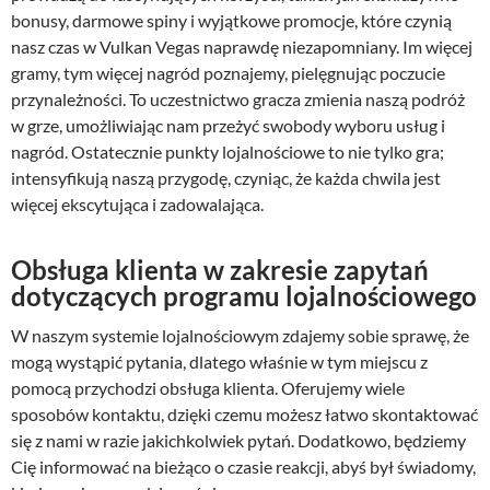
bonusy, darmowe spiny i wyjątkowe promocje, które czynią
nasz czas w Vulkan Vegas naprawdę niezapomniany. Im więcej
gramy, tym więcej nagród poznajemy, pielęgnując poczucie
przynależności. To uczestnictwo gracza zmienia naszą podróż
w grze, umożliwiając nam przeżyć swobody wyboru usług i
nagród. Ostatecznie punkty lojalnościowe to nie tylko gra;
intensyfikują naszą przygodę, czyniąc, że każda chwila jest
więcej ekscytująca i zadowalająca.
Obsługa klienta w zakresie zapytań
dotyczących programu lojalnościowego
W naszym systemie lojalnościowym zdajemy sobie sprawę, że
mogą wystąpić pytania, dlatego właśnie w tym miejscu z
pomocą przychodzi obsługa klienta. Oferujemy wiele
sposobów kontaktu, dzięki czemu możesz łatwo skontaktować
się z nami w razie jakichkolwiek pytań. Dodatkowo, będziemy
Cię informować na bieżąco o czasie reakcji, abyś był świadomy,