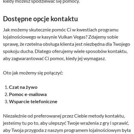
kiedy możesz spodziewać się pomocy.
Dostępne opcje kontaktu
Jak możemy skutecznie pomóc Ci w kwestiach programu
lojalnościowego w kasynie Vulkan Vegas? Zdajemy sobie
sprawę, że rzetelna obsługa klienta jest niezbędna dla Twojego
spokoju ducha. Dlatego oferujemy wiele sposobów kontaktu,
aby zagwarantować Ci pomoc, kiedy jej wymagasz.
Oto jak możemy się połączyć:
Czat na żywo
Pomoc e-mailowa
Wsparcie telefoniczne
Niezależnie od preferowanej przez Ciebie metody kontaktu,
jesteśmy tu po to, aby ulepszyć Twoje wrażenia z gry i sprawić,
aby Twoja przygoda z naszym programem lojalnościowym była