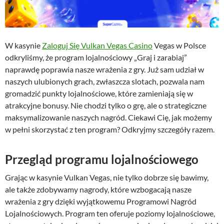
W kasynie
Zaloguj Się Vulkan Vegas Casino
Vegas w Polsce
odkryliśmy, że program lojalnościowy „Graj i zarabiaj”
naprawdę poprawia nasze wrażenia z gry. Już sam udział w
naszych ulubionych grach, zwłaszcza slotach, pozwala nam
gromadzić punkty lojalnościowe, które zamieniają się w
atrakcyjne bonusy. Nie chodzi tylko o grę, ale o strategiczne
maksymalizowanie naszych nagród. Ciekawi Cię, jak możemy
w pełni skorzystać z ten program? Odkryjmy szczegóły razem.
Przegląd programu lojalnościowego
Grając w kasynie Vulkan Vegas, nie tylko dobrze się bawimy,
ale także zdobywamy nagrody, które wzbogacają nasze
wrażenia z gry dzięki wyjątkowemu Programowi Nagród
Lojalnościowych. Program ten oferuje poziomy lojalnościowe,