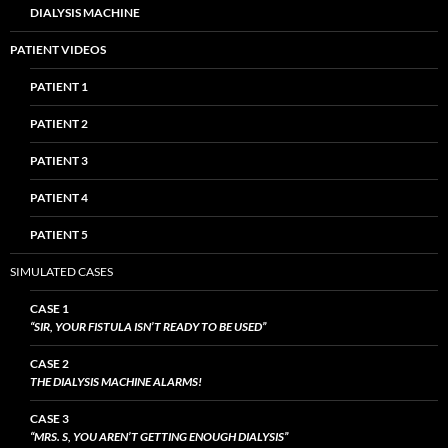
DIALYSIS MACHINE
PATIENT VIDEOS
PATIENT 1
PATIENT 2
PATIENT 3
PATIENT 4
PATIENT 5
SIMULATED CASES
CASE 1
“SIR, YOUR FISTULA ISN’T READY TO BE USED”
CASE 2
THE DIALYSIS MACHINE ALARMS!
CASE 3
“MRS. S, YOU AREN’T GETTING ENOUGH DIALYSIS”