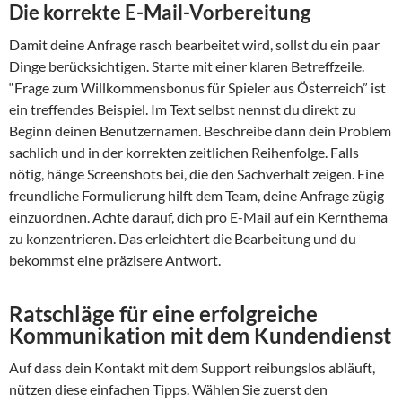
Die korrekte E-Mail-Vorbereitung
Damit deine Anfrage rasch bearbeitet wird, sollst du ein paar
Dinge berücksichtigen. Starte mit einer klaren Betreffzeile.
“Frage zum Willkommensbonus für Spieler aus Österreich” ist
ein treffendes Beispiel. Im Text selbst nennst du direkt zu
Beginn deinen Benutzernamen. Beschreibe dann dein Problem
sachlich und in der korrekten zeitlichen Reihenfolge. Falls
nötig, hänge Screenshots bei, die den Sachverhalt zeigen. Eine
freundliche Formulierung hilft dem Team, deine Anfrage zügig
einzuordnen. Achte darauf, dich pro E-Mail auf ein Kernthema
zu konzentrieren. Das erleichtert die Bearbeitung und du
bekommst eine präzisere Antwort.
Ratschläge für eine erfolgreiche
Kommunikation mit dem Kundendienst
Auf dass dein Kontakt mit dem Support reibungslos abläuft,
nützen diese einfachen Tipps. Wählen Sie zuerst den