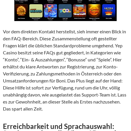
Vor dem direkten Kontakt herstellst, sieh immer einen Blick in
den FAQ-Bereich. Diese Zusammenstellung oft gestellter
Fragen klärt die üblichen Standardprobleme umgehend. Yep
Casino besitzt seine FAQs gut gegliedert, in Kategorien wie
“Konto”, “Ein- & Auszahlungen”, “Bonusse” und “Spiele”. Hier
erhältst du klare Antworten zur Registrierung, zur Konto-
Verifizierung, zu Zahlungsmethoden in Österreich oder den
Umsatzanforderungen für Boni. Das Plus liegt auf der Hand:
Diese Hilfe ist sofort zur Verfügung, rund um die Uhr, völlig
unabhängig davon, wie ausgelastet das Support-Team ist. Lass
es zur Gewohnheit, an dieser Stelle als Erstes nachzusehen.
Das spart allen Zeit.
Erreichbarkeit und Sprachauswahl: