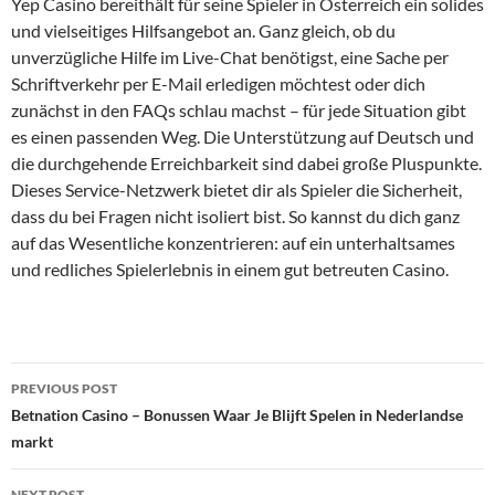
Yep Casino bereithält für seine Spieler in Österreich ein solides
und vielseitiges Hilfsangebot an. Ganz gleich, ob du
unverzügliche Hilfe im Live-Chat benötigst, eine Sache per
Schriftverkehr per E-Mail erledigen möchtest oder dich
zunächst in den FAQs schlau machst – für jede Situation gibt
es einen passenden Weg. Die Unterstützung auf Deutsch und
die durchgehende Erreichbarkeit sind dabei große Pluspunkte.
Dieses Service-Netzwerk bietet dir als Spieler die Sicherheit,
dass du bei Fragen nicht isoliert bist. So kannst du dich ganz
auf das Wesentliche konzentrieren: auf ein unterhaltsames
und redliches Spielerlebnis in einem gut betreuten Casino.
Post
PREVIOUS POST
navigation
Betnation Casino – Bonussen Waar Je Blijft Spelen in Nederlandse
markt
NEXT POST