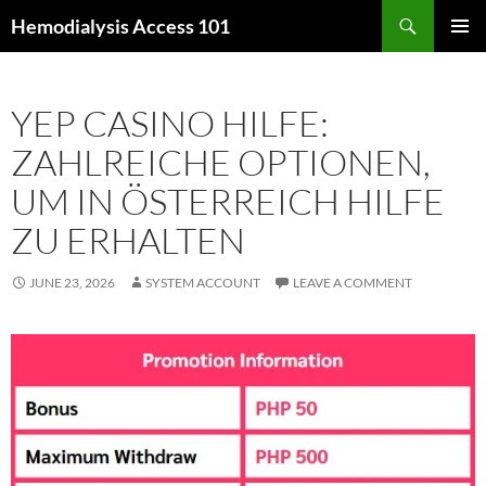
Skip
Search
Hemodialysis Access 101
to
PRIMAR
content
MENU
YEP CASINO HILFE:
ZAHLREICHE OPTIONEN,
UM IN ÖSTERREICH HILFE
ZU ERHALTEN
JUNE 23, 2026
SYSTEM ACCOUNT
LEAVE A COMMENT