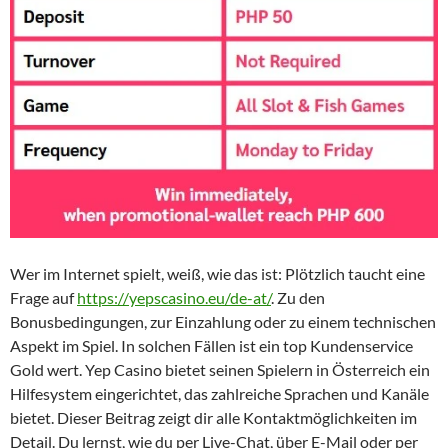
Wer im Internet spielt, weiß, wie das ist: Plötzlich taucht eine
Frage auf
https://yepscasino.eu/de-at/
. Zu den
Bonusbedingungen, zur Einzahlung oder zu einem technischen
Aspekt im Spiel. In solchen Fällen ist ein top Kundenservice
Gold wert. Yep Casino bietet seinen Spielern in Österreich ein
Hilfesystem eingerichtet, das zahlreiche Sprachen und Kanäle
bietet. Dieser Beitrag zeigt dir alle Kontaktmöglichkeiten im
Detail. Du lernst, wie du per Live-Chat, über E-Mail oder per