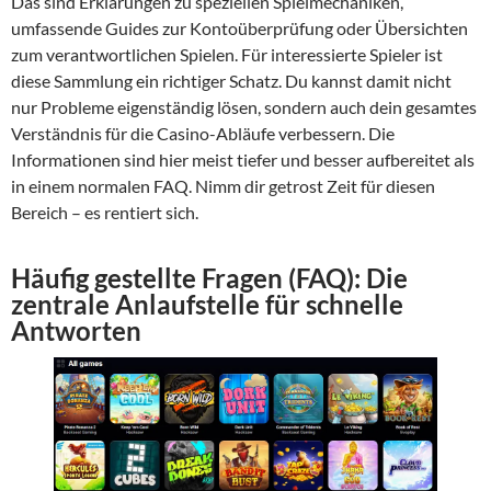
Das sind Erklärungen zu speziellen Spielmechaniken,
umfassende Guides zur Kontoüberprüfung oder Übersichten
zum verantwortlichen Spielen. Für interessierte Spieler ist
diese Sammlung ein richtiger Schatz. Du kannst damit nicht
nur Probleme eigenständig lösen, sondern auch dein gesamtes
Verständnis für die Casino-Abläufe verbessern. Die
Informationen sind hier meist tiefer und besser aufbereitet als
in einem normalen FAQ. Nimm dir getrost Zeit für diesen
Bereich – es rentiert sich.
Häufig gestellte Fragen (FAQ): Die
zentrale Anlaufstelle für schnelle
Antworten