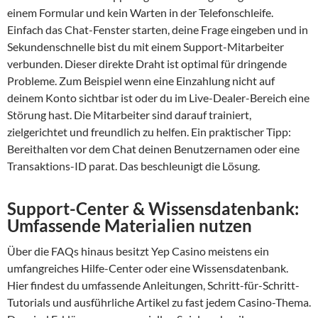
einem Formular und kein Warten in der Telefonschleife.
Einfach das Chat-Fenster starten, deine Frage eingeben und in
Sekundenschnelle bist du mit einem Support-Mitarbeiter
verbunden. Dieser direkte Draht ist optimal für dringende
Probleme. Zum Beispiel wenn eine Einzahlung nicht auf
deinem Konto sichtbar ist oder du im Live-Dealer-Bereich eine
Störung hast. Die Mitarbeiter sind darauf trainiert,
zielgerichtet und freundlich zu helfen. Ein praktischer Tipp:
Bereithalten vor dem Chat deinen Benutzernamen oder eine
Transaktions-ID parat. Das beschleunigt die Lösung.
Support-Center & Wissensdatenbank:
Umfassende Materialien nutzen
Über die FAQs hinaus besitzt Yep Casino meistens ein
umfangreiches Hilfe-Center oder eine Wissensdatenbank.
Hier findest du umfassende Anleitungen, Schritt-für-Schritt-
Tutorials und ausführliche Artikel zu fast jedem Casino-Thema.