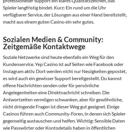
professioneller Support ein klares Qualitätszeichen, das
Spieler langfristig bindet. Kurz: Ein rund um die Uhr
verfügbarer Service, der Lösungen aus einer Hand bereitstellt,
macht aus einem guten Casino ein sehr gutes.
Sozialen Medien & Community:
Zeitgemäße Kontaktwege
Soziale Netzwerke sind heute ebenfalls ein Weg für den
Kundenservice. Yep Casino ist auf Seiten wie Facebook oder
Instagram aktiv. Dort werden nicht nur Neuigkeiten gepostet,
es wird auch ein gewisser Support bereitgestellt. Du kannst
offene Nachrichten senden oder für persönliche
Angelegenheiten eine Direktnachricht schreiben. Die
Antwortzeiten vermögen schwanken, aber für gewöhnliche,
nicht dringende Fragen ist dieser Weg gut geeignet. Einige
Casinos führen auch Community-Foren, in denen sich Spieler
gegenseitig austauschen und helfen. Wichtig: Sensible Daten
wie Passwörter oder Kontodetails haben in öffentlichen