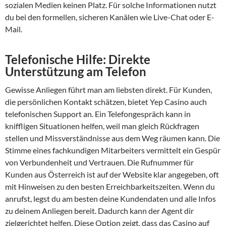
sozialen Medien keinen Platz. Für solche Informationen nutzt
du bei den formellen, sicheren Kanälen wie Live-Chat oder E-
Mail.
Telefonische Hilfe: Direkte
Unterstützung am Telefon
Gewisse Anliegen führt man am liebsten direkt. Für Kunden,
die persönlichen Kontakt schätzen, bietet Yep Casino auch
telefonischen Support an. Ein Telefongespräch kann in
kniffligen Situationen helfen, weil man gleich Rückfragen
stellen und Missverständnisse aus dem Weg räumen kann. Die
Stimme eines fachkundigen Mitarbeiters vermittelt ein Gespür
von Verbundenheit und Vertrauen. Die Rufnummer für
Kunden aus Österreich ist auf der Website klar angegeben, oft
mit Hinweisen zu den besten Erreichbarkeitszeiten. Wenn du
anrufst, legst du am besten deine Kundendaten und alle Infos
zu deinem Anliegen bereit. Dadurch kann der Agent dir
zielgerichtet helfen. Diese Option zeigt, dass das Casino auf