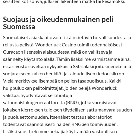
se sitten kotisohva, julkisen liikenteen matka tai kesämökki.
Suojaus ja oikeudenmukainen peli
Suomessa
Suomalaiset asiakkaat ovat erittäin tietäviä turvallisuudesta ja
reilusta pelistä. Wonderluck Casino toimii todennäköisesti
Curacaon lisenssin alaisuudessa, mikä on vallitseva ja
säännelty käytäntö alalla. Tämän lisäksi me varmistamme aina,
että sivusto soveltaa nykyaikaisia SSL-salakirjoitusmenetelmiä
suojatakseen kaiken henkilö- ja taloudellisen tiedon siirron.
Vielä merkityksellisempää on pelien tasapuolisuus. Kaikki
huippuluokan pelitoimittajat, joiden pelejä Wonderluck
välittää, hyödyntävät sertifioituja
satunnaislukugeneraattoreita (RNG), jotka varmistavat
jokaisen kierroksen tuloksen täydellisen sattumanvaraisuuden
ja puolueettomuuden. Itsenäiset testauslaboratoriot
todentavat säännöllisesti näiden RNG:ien toimivuuden.
Lisäksi suosittelemme pelaajia käyttämään vastuullisen