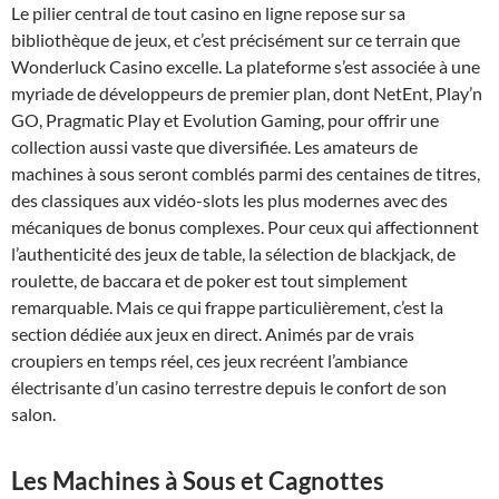
Le pilier central de tout casino en ligne repose sur sa
bibliothèque de jeux, et c’est précisément sur ce terrain que
Wonderluck Casino excelle. La plateforme s’est associée à une
myriade de développeurs de premier plan, dont NetEnt, Play’n
GO, Pragmatic Play et Evolution Gaming, pour offrir une
collection aussi vaste que diversifiée. Les amateurs de
machines à sous seront comblés parmi des centaines de titres,
des classiques aux vidéo-slots les plus modernes avec des
mécaniques de bonus complexes. Pour ceux qui affectionnent
l’authenticité des jeux de table, la sélection de blackjack, de
roulette, de baccara et de poker est tout simplement
remarquable. Mais ce qui frappe particulièrement, c’est la
section dédiée aux jeux en direct. Animés par de vrais
croupiers en temps réel, ces jeux recréent l’ambiance
électrisante d’un casino terrestre depuis le confort de son
salon.
Les Machines à Sous et Cagnottes