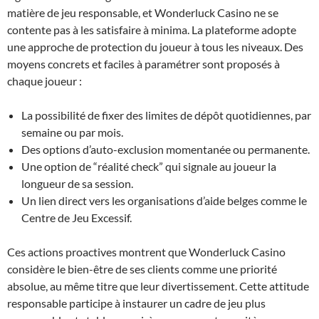
matière de jeu responsable, et Wonderluck Casino ne se
contente pas à les satisfaire à minima. La plateforme adopte
une approche de protection du joueur à tous les niveaux. Des
moyens concrets et faciles à paramétrer sont proposés à
chaque joueur :
La possibilité de fixer des limites de dépôt quotidiennes, par
semaine ou par mois.
Des options d’auto-exclusion momentanée ou permanente.
Une option de “réalité check” qui signale au joueur la
longueur de sa session.
Un lien direct vers les organisations d’aide belges comme le
Centre de Jeu Excessif.
Ces actions proactives montrent que Wonderluck Casino
considère le bien-être de ses clients comme une priorité
absolue, au même titre que leur divertissement. Cette attitude
responsable participe à instaurer un cadre de jeu plus