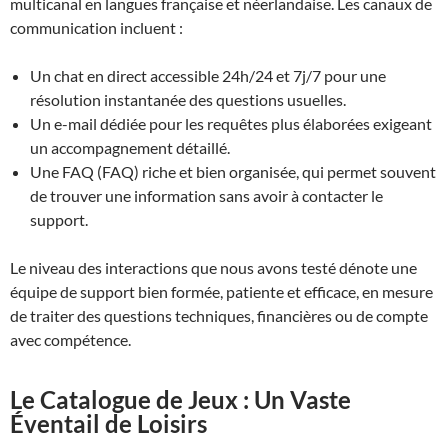
multicanal en langues française et néerlandaise. Les canaux de
communication incluent :
Un chat en direct accessible 24h/24 et 7j/7 pour une
résolution instantanée des questions usuelles.
Un e-mail dédiée pour les requêtes plus élaborées exigeant
un accompagnement détaillé.
Une FAQ (FAQ) riche et bien organisée, qui permet souvent
de trouver une information sans avoir à contacter le
support.
Le niveau des interactions que nous avons testé dénote une
équipe de support bien formée, patiente et efficace, en mesure
de traiter des questions techniques, financières ou de compte
avec compétence.
Le Catalogue de Jeux : Un Vaste
Éventail de Loisirs