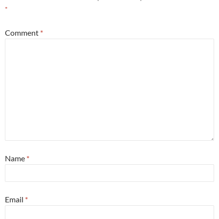
*
Comment
*
Name
*
Email
*