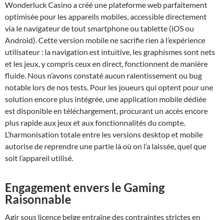
Wonderluck Casino a créé une plateforme web parfaitement
optimisée pour les appareils mobiles, accessible directement
via le navigateur de tout smartphone ou tablette (iOS ou
Android). Cette version mobile ne sacrifie rien à l’expérience
utilisateur : la navigation est intuitive, les graphismes sont nets
et les jeux, y compris ceux en direct, fonctionnent de manière
fluide. Nous n’avons constaté aucun ralentissement ou bug
notable lors de nos tests. Pour les joueurs qui optent pour une
solution encore plus intégrée, une application mobile dédiée
est disponible en téléchargement, procurant un accès encore
plus rapide aux jeux et aux fonctionnalités du compte.
L’harmonisation totale entre les versions desktop et mobile
autorise de reprendre une partie là où on l’a laissée, quel que
soit l’appareil utilisé.
Engagement envers le Gaming
Raisonnable
Agir sous licence belge entraîne des contraintes strictes en