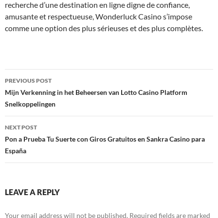
recherche d’une destination en ligne digne de confiance,
amusante et respectueuse, Wonderluck Casino s’impose
comme une option des plus sérieuses et des plus complètes.
Post
PREVIOUS POST
navigation
Mijn Verkenning in het Beheersen van Lotto Casino Platform
Snelkoppelingen
NEXT POST
Pon a Prueba Tu Suerte con Giros Gratuitos en Sankra Casino para
España
LEAVE A REPLY
Your email address will not be published.
Required fields are marked