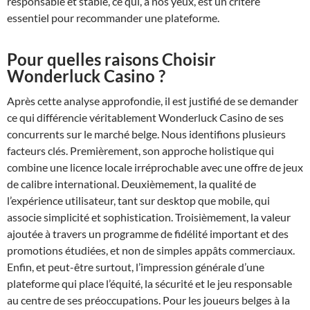
responsable et stable, ce qui, à nos yeux, est un critère
essentiel pour recommander une plateforme.
Pour quelles raisons Choisir
Wonderluck Casino ?
Après cette analyse approfondie, il est justifié de se demander
ce qui différencie véritablement Wonderluck Casino de ses
concurrents sur le marché belge. Nous identifions plusieurs
facteurs clés. Premièrement, son approche holistique qui
combine une licence locale irréprochable avec une offre de jeux
de calibre international. Deuxièmement, la qualité de
l’expérience utilisateur, tant sur desktop que mobile, qui
associe simplicité et sophistication. Troisièmement, la valeur
ajoutée à travers un programme de fidélité important et des
promotions étudiées, et non de simples appâts commerciaux.
Enfin, et peut-être surtout, l’impression générale d’une
plateforme qui place l’équité, la sécurité et le jeu responsable
au centre de ses préoccupations. Pour les joueurs belges à la