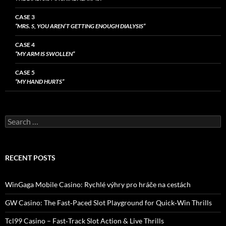
CASE 3
“MRS. S, YOU AREN’T GETTING ENOUGH DIALYSIS”
CASE 4
“MY ARM IS SWOLLEN”
CASE 5
“MY HAND HURTS”
Search
for:
RECENT POSTS
WinGaga Mobile Casino: Rychlé výhry pro hráče na cestách
GW Casino: The Fast‑Paced Slot Playground for Quick‑Win Thrills
Tcl99 Casino – Fast‑Track Slot Action & Live Thrills