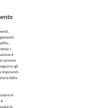
mento
menti.
pagamento
redito,
epay, i
razione è
le sessioni
 seguono gli
 imprevisti.
iaria della
ndere le
 è
usare la