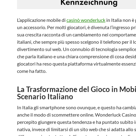
L’applicazione mobile di
casinò wonderluck
in Italia non è
un accessorio. Per molti giocatori, è divenuta l’ingresso pr
sua crescita racconta di un cambiamento nei comportamen
italiani, che sempre più spesso scelgono il telefono per il l
divertimento sul web. Un connubio di tecnologia semplice,
che parla italiano e una chiara comprensione di cosa desi
giocatori ha reso questa piattaforma virtualmente essenzi
come ha fatto.
La Trasformazione del Gioco in Mobi
Scenario Italiano
In Italia gli smartphone sono ovunque, e questo ha cambia
anche il modo di scommettere online. Wonderluck Casino
percepito giungere questa tendenza e ha puntato subito i
nativa, invece di limitarsi di un sito web che si adatta allo