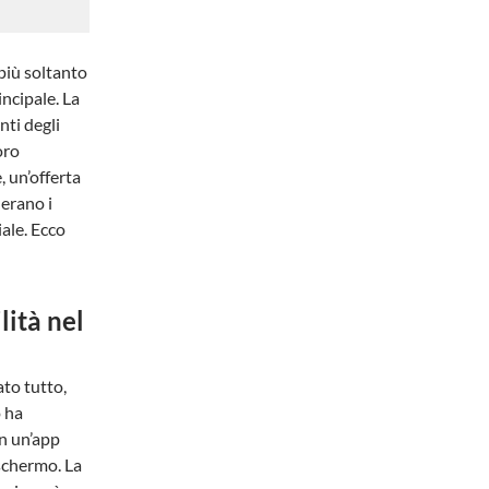
 più soltanto
incipale. La
ti degli
oro
 un’offerta
derano i
ale. Ecco
lità nel
to tutto,
 ha
n un’app
 schermo. La