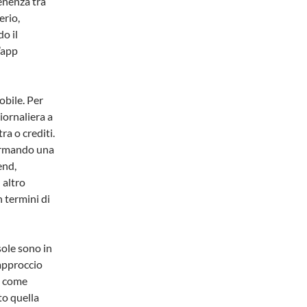
tenenza tra
erio,
o il
’app
obile. Per
iornaliera a
ra o crediti.
formando una
end,
 altro
 termini di
sole sono in
 approccio
on come
o quella