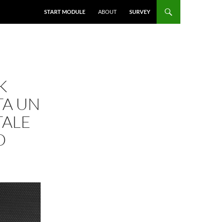
START MODULE
ABOUT
SURVEY
K
TA UN
ALE
O