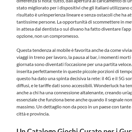
differenza si nota: tutto, dall’apertura al caricamento di un
stato migliorato per i dispositivi che gli italiani utilizzano 
risultato è un’esperienza lineare e senza ostacoli che ha at
tantissime persone. La opportunità di scommettere in me
in attesa dal dentista o sul divano ha fatto diventare l’app
opzione, non un compromesso.
Questa tendenza al mobile è favorita anche da come vivia
viaggi in treno per lavoro, la pausa al bar, i momenti morti 
giornata sono diventati l’occasione per una partita veloce. 
inserita perfettamente in queste piccole porzioni di tempo
questo ha dato una spinta decisiva la rete: il 4G e il 5G s
diffusi, e le tariffe dati sono accessibili. Wonderluck ha t
anche a chi ha una connessione altalenante, creando un’a
essenziale che funziona bene anche quando il segnale non 
massimo. Un dettaglio non da poco in un paese con tante d
città e provincia.
Un Catalogo Giochi Curato per i Gus