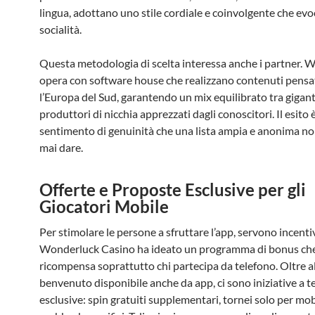
lingua, adottano uno stile cordiale e coinvolgente che evo
socialità.
Questa metodologia di scelta interessa anche i partner. 
opera con software house che realizzano contenuti pensat
l’Europa del Sud, garantendo un mix equilibrato tra gigant
produttori di nicchia apprezzati dagli conoscitori. Il esito 
sentimento di genuinità che una lista ampia e anonima n
mai dare.
Offerte e Proposte Esclusive per gli
Giocatori Mobile
Per stimolare le persone a sfruttare l’app, servono incentivi
Wonderluck Casino ha ideato un programma di bonus ch
ricompensa soprattutto chi partecipa da telefono. Oltre al
benvenuto disponibile anche da app, ci sono iniziative a 
esclusive: spin gratuiti supplementari, tornei solo per mob