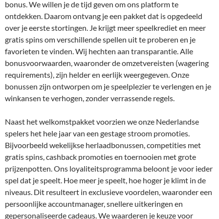
bonus. We willen je de tijd geven om ons platform te
ontdekken. Daarom ontvang je een pakket dat is opgedeeld
over je eerste stortingen. Je krijgt meer speelkrediet en meer
gratis spins om verschillende spellen uit te proberen en je
favorieten te vinden. Wij hechten aan transparantie. Alle
bonusvoorwaarden, waaronder de omzetvereisten (wagering
requirements), zijn helder en eerlijk weergegeven. Onze
bonussen zijn ontworpen om je speelplezier te verlengen en je
winkansen te verhogen, zonder verrassende regels.
Naast het welkomstpakket voorzien we onze Nederlandse
spelers het hele jaar van een gestage stroom promoties.
Bijvoorbeeld wekelijkse herlaadbonussen, competities met
gratis spins, cashback promoties en toernooien met grote
prijzenpotten. Ons loyaliteitsprogramma beloont je voor ieder
spel dat je speelt. Hoe meer je speelt, hoe hoger je klimt in de
niveaus. Dit resulteert in exclusieve voordelen, waaronder een
persoonlijke accountmanager, snellere uitkeringen en
gepersonaliseerde cadeaus. We waarderen je keuze voor