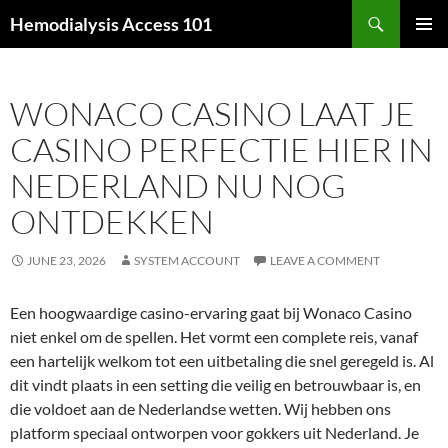
Skip
Search
Hemodialysis Access 101
to
PRIMAR
content
MENU
WONACO CASINO LAAT JE
CASINO PERFECTIE HIER IN
NEDERLAND NU NOG
ONTDEKKEN
JUNE 23, 2026
SYSTEM ACCOUNT
LEAVE A COMMENT
Een hoogwaardige casino-ervaring gaat bij Wonaco Casino
niet enkel om de spellen. Het vormt een complete reis, vanaf
een hartelijk welkom tot een uitbetaling die snel geregeld is. Al
dit vindt plaats in een setting die veilig en betrouwbaar is, en
die voldoet aan de Nederlandse wetten. Wij hebben ons
platform speciaal ontworpen voor gokkers uit Nederland. Je