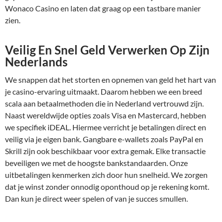
Wonaco Casino en laten dat graag op een tastbare manier
zien.
Veilig En Snel Geld Verwerken Op Zijn
Nederlands
We snappen dat het storten en opnemen van geld het hart van
je casino-ervaring uitmaakt. Daarom hebben we een breed
scala aan betaalmethoden die in Nederland vertrouwd zijn.
Naast wereldwijde opties zoals Visa en Mastercard, hebben
we specifiek iDEAL. Hiermee verricht je betalingen direct en
veilig via je eigen bank. Gangbare e-wallets zoals PayPal en
Skrill zijn ook beschikbaar voor extra gemak. Elke transactie
beveiligen we met de hoogste bankstandaarden. Onze
uitbetalingen kenmerken zich door hun snelheid. We zorgen
dat je winst zonder onnodig oponthoud op je rekening komt.
Dan kun je direct weer spelen of van je succes smullen.