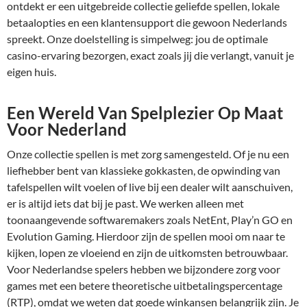
ontdekt er een uitgebreide collectie geliefde spellen, lokale
betaalopties en een klantensupport die gewoon Nederlands
spreekt. Onze doelstelling is simpelweg: jou de optimale
casino-ervaring bezorgen, exact zoals jij die verlangt, vanuit je
eigen huis.
Een Wereld Van Spelplezier Op Maat
Voor Nederland
Onze collectie spellen is met zorg samengesteld. Of je nu een
liefhebber bent van klassieke gokkasten, de opwinding van
tafelspellen wilt voelen of live bij een dealer wilt aanschuiven,
er is altijd iets dat bij je past. We werken alleen met
toonaangevende softwaremakers zoals NetEnt, Play’n GO en
Evolution Gaming. Hierdoor zijn de spellen mooi om naar te
kijken, lopen ze vloeiend en zijn de uitkomsten betrouwbaar.
Voor Nederlandse spelers hebben we bijzondere zorg voor
games met een betere theoretische uitbetalingspercentage
(RTP), omdat we weten dat goede winkansen belangrijk zijn. Je