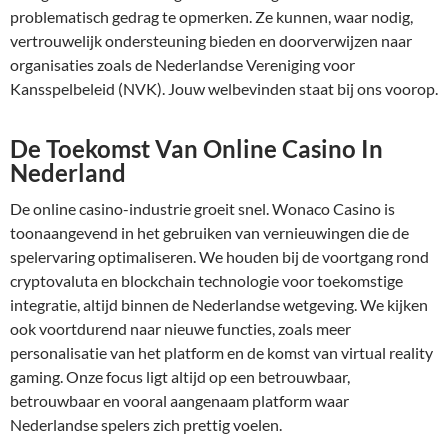
problematisch gedrag te opmerken. Ze kunnen, waar nodig,
vertrouwelijk ondersteuning bieden en doorverwijzen naar
organisaties zoals de Nederlandse Vereniging voor
Kansspelbeleid (NVK). Jouw welbevinden staat bij ons voorop.
De Toekomst Van Online Casino In
Nederland
De online casino-industrie groeit snel. Wonaco Casino is
toonaangevend in het gebruiken van vernieuwingen die de
spelervaring optimaliseren. We houden bij de voortgang rond
cryptovaluta en blockchain technologie voor toekomstige
integratie, altijd binnen de Nederlandse wetgeving. We kijken
ook voortdurend naar nieuwe functies, zoals meer
personalisatie van het platform en de komst van virtual reality
gaming. Onze focus ligt altijd op een betrouwbaar,
betrouwbaar en vooral aangenaam platform waar
Nederlandse spelers zich prettig voelen.