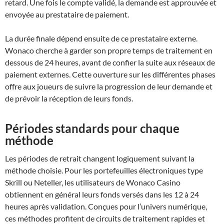
retard. Une fois le compte validé, la demande est approuvée et
envoyée au prestataire de paiement.
La durée finale dépend ensuite de ce prestataire externe.
Wonaco cherche à garder son propre temps de traitement en
dessous de 24 heures, avant de confier la suite aux réseaux de
paiement externes. Cette ouverture sur les différentes phases
offre aux joueurs de suivre la progression de leur demande et
de prévoir la réception de leurs fonds.
Périodes standards pour chaque
méthode
Les périodes de retrait changent logiquement suivant la
méthode choisie. Pour les portefeuilles électroniques type
Skrill ou Neteller, les utilisateurs de Wonaco Casino
obtiennent en général leurs fonds versés dans les 12 à 24
heures après validation. Conçues pour l’univers numérique,
ces méthodes profitent de circuits de traitement rapides et