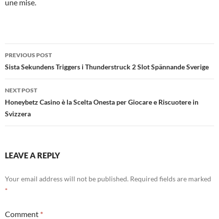
une mise.
Post
PREVIOUS POST
navigation
Sista Sekundens Triggers i Thunderstruck 2 Slot Spännande Sverige
NEXT POST
Honeybetz Casino è la Scelta Onesta per Giocare e Riscuotere in
Svizzera
LEAVE A REPLY
Your email address will not be published.
Required fields are marked
*
Comment
*