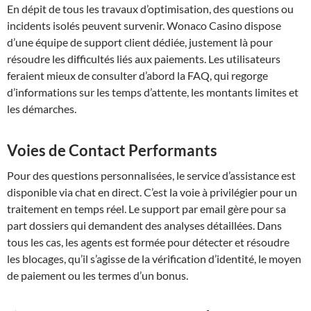
En dépit de tous les travaux d’optimisation, des questions ou
incidents isolés peuvent survenir. Wonaco Casino dispose
d’une équipe de support client dédiée, justement là pour
résoudre les difficultés liés aux paiements. Les utilisateurs
feraient mieux de consulter d’abord la FAQ, qui regorge
d’informations sur les temps d’attente, les montants limites et
les démarches.
Voies de Contact Performants
Pour des questions personnalisées, le service d’assistance est
disponible via chat en direct. C’est la voie à privilégier pour un
traitement en temps réel. Le support par email gère pour sa
part dossiers qui demandent des analyses détaillées. Dans
tous les cas, les agents est formée pour détecter et résoudre
les blocages, qu’il s’agisse de la vérification d’identité, le moyen
de paiement ou les termes d’un bonus.