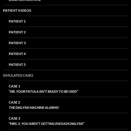
PATIENT VIDEOS
PATIENT 1
PATIENT 2
PATIENT 3
PATIENT 4
PATIENT 5
SIMULATED CASES
CASE 1
“SIR, YOUR FISTULA ISN’T READY TO BE USED”
CASE 2
THE DIALYSIS MACHINE ALARMS!
CASE 3
“MRS. S, YOU AREN’T GETTING ENOUGH DIALYSIS”