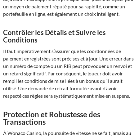
un moyen de paiement réputé pour sa rapidité, comme un
portefeuille en ligne, est également un choix intelligent.
Contrôler les Détails et Suivre les
Conditions
Il faut impérativement s’assurer que les coordonnées de
paiement enregistrées sont précises et à jour. Une erreur dans
un numéro de compte ou un RIB peut provoquer un renvoi et
un retard significatif. Par conséquent, le joueur doit avoir
rempli les conditions de mise liées à un bonus qu’il aurait
utilisé. Une demande de retrait formulée avant d’avoir
respecté ces règles sera systématiquement mise en suspens.
Protection et Robustesse des
Transactions
À Wonaco Casino, la poursuite de vitesse ne se fait jamais au