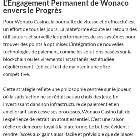
L’Engagement Permanent de Wonaco
envers le Progrès
Pour Wonaco Casino, la poursuite de vitesse et d’efficacité est
un effort de tous les jours. La plateforme écoute les retours des
utilisateurs et surveille les performances de ses systèmes pour
trouver des points à optimiser. L’intégration de nouvelles
technologies de paiement, comme les solutions basées sur la
blockchain ou les virements instantanés, est étudiée
régulièrement. L’objectif est de maintenir une offre
compétitive.
Cette stratégie reflète une philosophie centrée sur le joueur,
où la satisfaction ne se réduit pas au choix des jeux. En
investissant dans son infrastructure de paiement et en
améliorant sans cesse ses processus, Wonaco Casino fait de
l’expérience de retrait un atout essentiel. C’est une raison
réelle de demeurer loyal à la plateforme. Le but est évident :
rendre l’accès aux gains aussi facile et prévisible que de placer