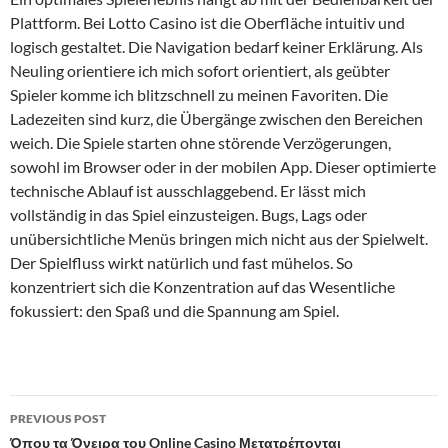
Plattform. Bei Lotto Casino ist die Oberfläche intuitiv und
logisch gestaltet. Die Navigation bedarf keiner Erklärung. Als
Neuling orientiere ich mich sofort orientiert, als geübter
Spieler komme ich blitzschnell zu meinen Favoriten. Die
Ladezeiten sind kurz, die Übergänge zwischen den Bereichen
weich. Die Spiele starten ohne störende Verzögerungen,
sowohl im Browser oder in der mobilen App. Dieser optimierte
technische Ablauf ist ausschlaggebend. Er lässt mich
vollständig in das Spiel einzusteigen. Bugs, Lags oder
unübersichtliche Menüs bringen mich nicht aus der Spielwelt.
Der Spielfluss wirkt natürlich und fast mühelos. So
konzentriert sich die Konzentration auf das Wesentliche
fokussiert: den Spaß und die Spannung am Spiel.
Post
PREVIOUS POST
navigation
Όπου τα Όνειρα του Online Casino Μετατρέπονται