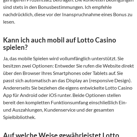
sind stets in den Bonusbestimmungen. Ich empfehle
nachdrücklich, diese vor der Inanspruchnahme eines Bonus zu
lesen.
Kann ich auch mobil auf Lotto Casino
spielen?
Ja, das mobile Spielen wird vollumfänglich unterstützt. Sie
besitzen zwei Optionen: Entweder Sie rufen die Website direkt
über den Browser Ihres Smartphones oder Tablets auf. Sie
passt sich automatisch an das Display an (responsive Design).
Andererseits Sie beziehen die eigens entwickelte Lotto Casino
App für Android oder iOS runter. Beide Optionen stellen
bereit den kompletten Funktionsumfang einschließlich Ein-
und Auszahlungen, Kundenservice und der gesamten
Spielbibliothek.
Auf welche Weise gewährleistet Lotto