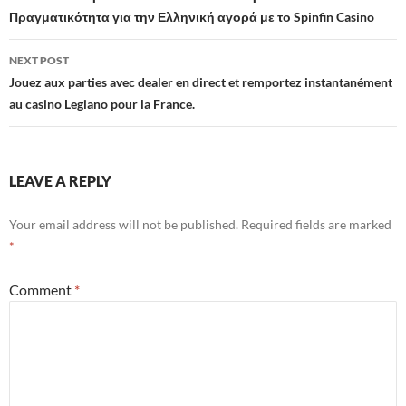
Πραγματικότητα για την Ελληνική αγορά με το Spinfin Casino
NEXT POST
Jouez aux parties avec dealer en direct et remportez instantanément
au casino Legiano pour la France.
LEAVE A REPLY
Your email address will not be published.
Required fields are marked
*
Comment
*