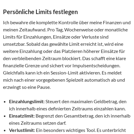
Persönliche Limits festlegen
Ich bewahre die komplette Kontrolle über meine Finanzen und
meinen Zeitaufwand. Pro Tag, Wochenweise oder monatliche
Limits für Einzahlungen, Einsätze oder Verluste sind
umsetzbar. Sobald das gewählte Limit erreicht ist, wird eine
weitere Einzahlung oder das Platzieren höherer Einsätze für
den verbleibenden Zeitraum blockiert. Das schafft eine klare
finanzielle Grenze und sichert vor Impulsentscheidungen.
Gleichfalls kann ich ein Session-Limit aktivieren. Es meldet
mich nach einer vorgegebenen Spielzeit automatisch ab und
erzwingt so eine Pause.
Einzahlungslimit:
Steuert den maximalen Geldbetrag, den
ich innerhalb eines definierten Zeitraums einzahlen kann.
Einsatzlimit:
Begrenzt den Gesamtbetrag, den ich innerhalb
eines Zeitraums setzen darf.
Verlustlimit:
Ein besonders wichtiges Tool. Es unterbricht