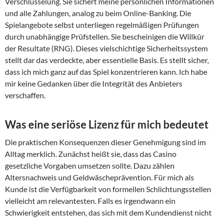
Verschlüsselung. Sie sichert meine persönlichen Informationen
und alle Zahlungen, analog zu beim Online-Banking. Die
Spielangebote selbst unterliegen regelmäßigen Prüfungen
durch unabhängige Prüfstellen. Sie bescheinigen die Willkür
der Resultate (RNG). Dieses vielschichtige Sicherheitssystem
stellt dar das verdeckte, aber essentielle Basis. Es stellt sicher,
dass ich mich ganz auf das Spiel konzentrieren kann. Ich habe
mir keine Gedanken über die Integrität des Anbieters
verschaffen.
Was eine seriöse Lizenz für mich bedeutet
Die praktischen Konsequenzen dieser Genehmigung sind im
Alltag merklich. Zunächst heißt sie, dass das Casino
gesetzliche Vorgaben umsetzen sollte. Dazu zählen
Altersnachweis und Geldwäscheprävention. Für mich als
Kunde ist die Verfügbarkeit von formellen Schlichtungsstellen
vielleicht am relevantesten. Falls es irgendwann ein
Schwierigkeit entstehen, das sich mit dem Kundendienst nicht