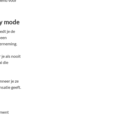
eiend voor
ey mode
edt je de
 een
derneming.
je als nooit
i die
nneer je ze
nsatie geeft.
nment