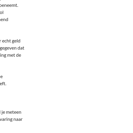
toeneemt.
ol
nend
r echt geld
t gegeven dat
jking met de
de
eft.
l je meteen
varing naar