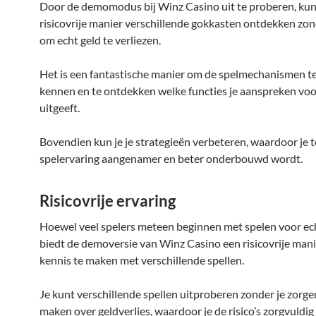
Door de demomodus bij Winz Casino uit te proberen, kun
risicovrije manier verschillende gokkasten ontdekken zon
om echt geld te verliezen.
Het is een fantastische manier om de spelmechanismen te
kennen en te ontdekken welke functies je aanspreken voor
uitgeeft.
Bovendien kun je je strategieën verbeteren, waardoor je
spelervaring aangenamer en beter onderbouwd wordt.
Risicovrije ervaring
Hoewel veel spelers meteen beginnen met spelen voor ech
biedt de demoversie van Winz Casino een risicovrije man
kennis te maken met verschillende spellen.
Je kunt verschillende spellen uitproberen zonder je zorg
maken over geldverlies, waardoor je de risico’s zorgvuldig