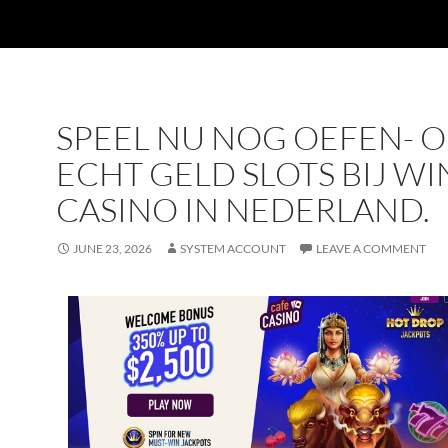
SPEEL NU NOG OEFEN- O
ECHT GELD SLOTS BIJ WI
CASINO IN NEDERLAND.
JUNE 23, 2026
SYSTEM ACCOUNT
LEAVE A COMMENT