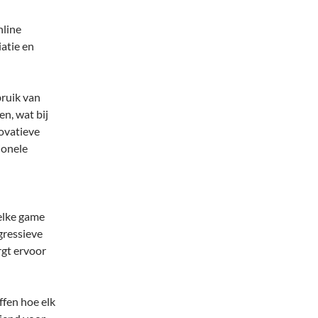
nline
iatie en
bruik van
en, wat bij
novatieve
ionele
elke game
gressieve
rgt ervoor
ffen hoe elk