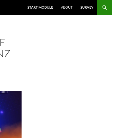
START MODULE
ABOUT
SURVEY
F
NZ