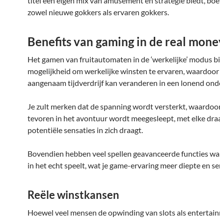
titel een eigen mix van amusement en strategie biedt, bo
zowel nieuwe gokkers als ervaren gokkers.
Benefits van gaming in de real mon
Het gamen van fruitautomaten in de ‘werkelijke’ modus bi
mogelijkheid om werkelijke winsten te ervaren, waardoor
aangenaam tijdverdrijf kan veranderen in een lonend on
Je zult merken dat de spanning wordt versterkt, waardoor 
tevoren in het avontuur wordt meegesleept, met elke draa
potentiële sensaties in zich draagt.
Bovendien hebben veel spellen geavanceerde functies wa
in het echt speelt, wat je game-ervaring meer diepte en se
Reële winstkansen
Hoewel veel mensen de opwinding van slots als entertai