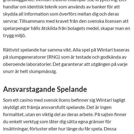
handlar om identisk teknik som används av banker för att
skydda all information som överförs mellan dig och deras
servrar. Tillsammans med kravet från den svenska licensen att
spelarpengar hålls åtskilda från bolagets medel, skapar man en
trygg miljö.
Rättvist spelande har samma vikt. Alla spel på Wintari baseras
på slumpgeneratorer (RNG) som är testade och godkända av
oberoende laboratorier. Det garanterar att utgången på varje
snurr är helt slumpmässig.
Ansvarstagande Spelande
Som ett casino med svensk licens befinner sig Wintari lagligt
skyldigt att främja ansvarsfullt spelande. Det är ingen
formalitet, utan en viktig del av deras arbete. På sajten finner
du enkelt verktyg som låter dig sätta egna gränser för
insättningar, förluster eller hur länge du får spela. Dessa