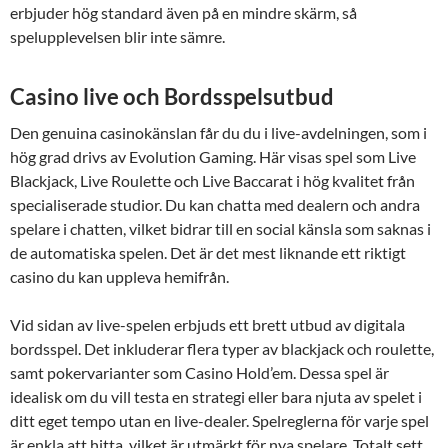
erbjuder hög standard även på en mindre skärm, så
spelupplevelsen blir inte sämre.
Casino live och Bordsspelsutbud
Den genuina casinokänslan får du du i live-avdelningen, som i
hög grad drivs av Evolution Gaming. Här visas spel som Live
Blackjack, Live Roulette och Live Baccarat i hög kvalitet från
specialiserade studior. Du kan chatta med dealern och andra
spelare i chatten, vilket bidrar till en social känsla som saknas i
de automatiska spelen. Det är det mest liknande ett riktigt
casino du kan uppleva hemifrån.
Vid sidan av live-spelen erbjuds ett brett utbud av digitala
bordsspel. Det inkluderar flera typer av blackjack och roulette,
samt pokervarianter som Casino Hold’em. Dessa spel är
idealisk om du vill testa en strategi eller bara njuta av spelet i
ditt eget tempo utan en live-dealer. Spelreglerna för varje spel
är enkla att hitta, vilket är utmärkt för nya spelare. Totalt sett