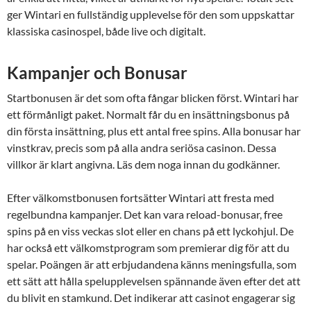
ger Wintari en fullständig upplevelse för den som uppskattar
klassiska casinospel, både live och digitalt.
Kampanjer och Bonusar
Startbonusen är det som ofta fångar blicken först. Wintari har
ett förmånligt paket. Normalt får du en insättningsbonus på
din första insättning, plus ett antal free spins. Alla bonusar har
vinstkrav, precis som på alla andra seriösa casinon. Dessa
villkor är klart angivna. Läs dem noga innan du godkänner.
Efter välkomstbonusen fortsätter Wintari att fresta med
regelbundna kampanjer. Det kan vara reload-bonusar, free
spins på en viss veckas slot eller en chans på ett lyckohjul. De
har också ett välkomstprogram som premierar dig för att du
spelar. Poängen är att erbjudandena känns meningsfulla, som
ett sätt att hålla spelupplevelsen spännande även efter det att
du blivit en stamkund. Det indikerar att casinot engagerar sig