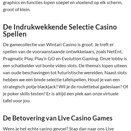
graphics en functies lopen soepel en vloeiend op elk scherm,
groot of klein.
De Indrukwekkende Selectie Casino
Spellen
De gamecollectie van Wintari Casino is groot. Je treft er
spellen van de vooraanstaande ontwikkelaars, zoals NetEnt,
Pragmatic Play, Play’n GO en Evolution Gaming. Onze lobby is
een schatkelder vol bonte video slots. De thema’s lopen uiteen
van oude beschavingen tot futuristische werelden. Naast slots
hebben we een brede selectie tafelspellen. Houd je van een
strategisch potje blackjack? Wil je de roulettebal gadeslaan? Of
je poker skills testen? Er is altijd een plek aan onze virtuele
tafel voor jou.
De Betovering van Live Casino Games
Wens je het echte casino gevoel? Stap dan naar ons Live