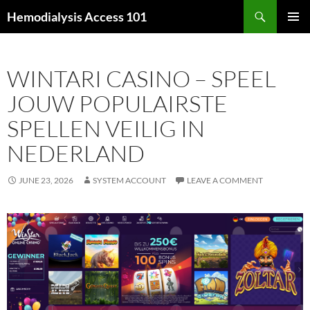
Skip
Search
Hemodialysis Access 101
to
PRIMAR
content
MENU
WINTARI CASINO – SPEEL
JOUW POPULAIRSTE
SPELLEN VEILIG IN
NEDERLAND
JUNE 23, 2026
SYSTEM ACCOUNT
LEAVE A COMMENT