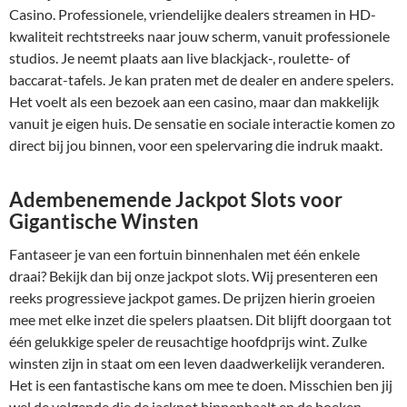
Casino. Professionele, vriendelijke dealers streamen in HD-
kwaliteit rechtstreeks naar jouw scherm, vanuit professionele
studios. Je neemt plaats aan live blackjack-, roulette- of
baccarat-tafels. Je kan praten met de dealer en andere spelers.
Het voelt als een bezoek aan een casino, maar dan makkelijk
vanuit je eigen huis. De sensatie en sociale interactie komen zo
direct bij jou binnen, voor een spelervaring die indruk maakt.
Adembenemende Jackpot Slots voor
Gigantische Winsten
Fantaseer je van een fortuin binnenhalen met één enkele
draai? Bekijk dan bij onze jackpot slots. Wij presenteren een
reeks progressieve jackpot games. De prijzen hierin groeien
mee met elke inzet die spelers plaatsen. Dit blijft doorgaan tot
één gelukkige speler de reusachtige hoofdprijs wint. Zulke
winsten zijn in staat om een leven daadwerkelijk veranderen.
Het is een fantastische kans om mee te doen. Misschien ben jij
wel de volgende die de jackpot binnenhaalt en de boeken