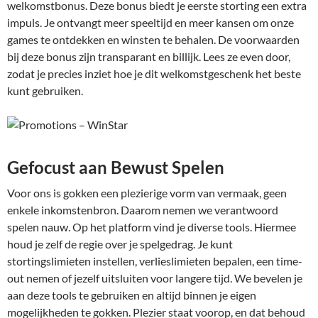
welkomstbonus. Deze bonus biedt je eerste storting een extra
impuls. Je ontvangt meer speeltijd en meer kansen om onze
games te ontdekken en winsten te behalen. De voorwaarden
bij deze bonus zijn transparant en billijk. Lees ze even door,
zodat je precies inziet hoe je dit welkomstgeschenk het beste
kunt gebruiken.
Gefocust aan Bewust Spelen
Voor ons is gokken een plezierige vorm van vermaak, geen
enkele inkomstenbron. Daarom nemen we verantwoord
spelen nauw. Op het platform vind je diverse tools. Hiermee
houd je zelf de regie over je spelgedrag. Je kunt
stortingslimieten instellen, verlieslimieten bepalen, een time-
out nemen of jezelf uitsluiten voor langere tijd. We bevelen je
aan deze tools te gebruiken en altijd binnen je eigen
mogelijkheden te gokken. Plezier staat voorop, en dat behoud