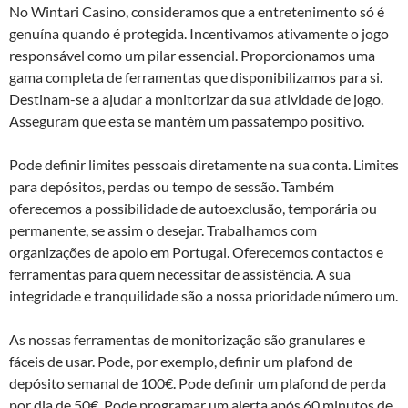
No Wintari Casino, consideramos que a entretenimento só é
genuína quando é protegida. Incentivamos ativamente o jogo
responsável como um pilar essencial. Proporcionamos uma
gama completa de ferramentas que disponibilizamos para si.
Destinam-se a ajudar a monitorizar da sua atividade de jogo.
Asseguram que esta se mantém um passatempo positivo.
Pode definir limites pessoais diretamente na sua conta. Limites
para depósitos, perdas ou tempo de sessão. Também
oferecemos a possibilidade de autoexclusão, temporária ou
permanente, se assim o desejar. Trabalhamos com
organizações de apoio em Portugal. Oferecemos contactos e
ferramentas para quem necessitar de assistência. A sua
integridade e tranquilidade são a nossa prioridade número um.
As nossas ferramentas de monitorização são granulares e
fáceis de usar. Pode, por exemplo, definir um plafond de
depósito semanal de 100€. Pode definir um plafond de perda
por dia de 50€. Pode programar um alerta após 60 minutos de