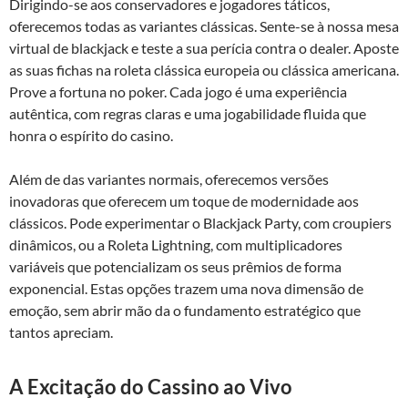
Dirigindo-se aos conservadores e jogadores táticos,
oferecemos todas as variantes clássicas. Sente-se à nossa mesa
virtual de blackjack e teste a sua perícia contra o dealer. Aposte
as suas fichas na roleta clássica europeia ou clássica americana.
Prove a fortuna no poker. Cada jogo é uma experiência
autêntica, com regras claras e uma jogabilidade fluida que
honra o espírito do casino.
Além de das variantes normais, oferecemos versões
inovadoras que oferecem um toque de modernidade aos
clássicos. Pode experimentar o Blackjack Party, com croupiers
dinâmicos, ou a Roleta Lightning, com multiplicadores
variáveis que potencializam os seus prêmios de forma
exponencial. Estas opções trazem uma nova dimensão de
emoção, sem abrir mão da o fundamento estratégico que
tantos apreciam.
A Excitação do Cassino ao Vivo