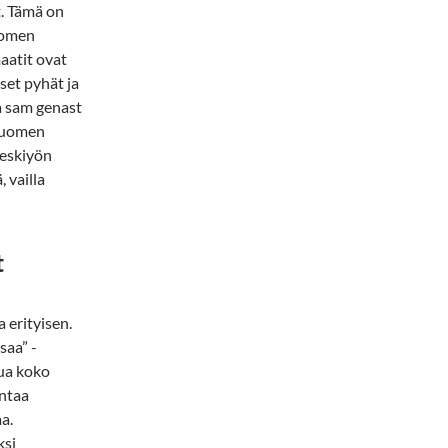
t. Tämä on
uomen
aatit ovat
set pyhät ja
a sam genast
 Suomen
keskiyön
 vailla
t
 erityisen.
saa” -
tua koko
antaa
a.
ksi