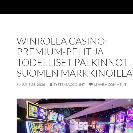
WINROLLA CASINO:
PREMIUM-PELIT JA
TODELLISET PALKINNOT
SUOMEN MARKKINOILLA
JUNE 23, 2026
SYSTEM ACCOUNT
LEAVE A COMMENT