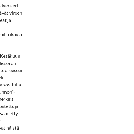
aikana eri
ävät vireen
eät ja
illa ikäviä
 “Kesäkuun
essä oli
n tuoreeseen
ein
a sovitulla
kunnon”-
merkiksi
hostettuja
 säädetty
n
vat näistä