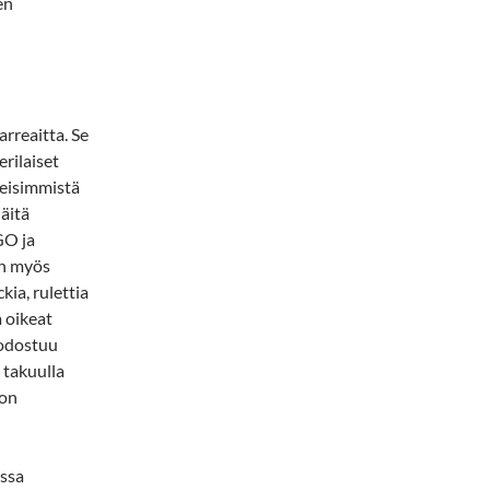
en
rreaitta. Se
erilaiset
meisimmistä
iäitä
GO ja
än myös
ia, rulettia
 oikeat
uodostuu
 takuulla
 on
ossa