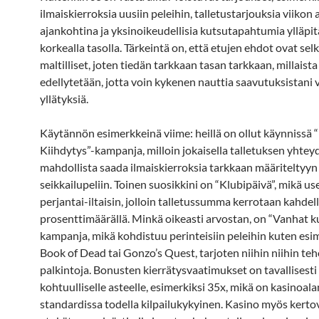
ilmaiskierroksia uusiin peleihin, talletustarjouksia viikon 
ajankohtina ja yksinoikeudellisia kutsutapahtumia ylläpit
korkealla tasolla. Tärkeintä on, että etujen ehdot ovat selk
maltilliset, joten tiedän tarkkaan tasan tarkkaan, millaista
edellytetään, jotta voin kykenen nauttia saavutuksistani va
yllätyksiä.
Käytännön esimerkkeinä viime: heillä on ollut käynnissä
Kiihdytys”-kampanja, milloin jokaisella talletuksen yhteyd
mahdollista saada ilmaiskierroksia tarkkaan määriteltyy
seikkailupeliin. Toinen suosikkini on “Klubipäivä”, mikä us
perjantai-iltaisin, jolloin talletussumma kerrotaan kahdell
prosenttimäärällä. Minkä oikeasti arvostan, on “Vanhat 
kampanja, mikä kohdistuu perinteisiin peleihin kuten esi
Book of Dead tai Gonzo’s Quest, tarjoten niihin niihin te
palkintoja. Bonusten kierrätysvaatimukset on tavallisesti
kohtuulliselle asteelle, esimerkiksi 35x, mikä on kasinoala
standardissa todella kilpailukykyinen. Kasino myös kerto