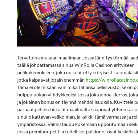
Tervetuloa mukaan maailmaan, jossa jännitys törmää laa
täällä johdattamassa sinua WinRolla Casinon erityiseen
pelikokemukseen, joka on kehitetty erityisesti suomalaisill
jotka kaipaavat jotain enemmän
https://winrollacasinoo.c
Tämä ei ole mikään vain mikä tahansa pelisivusto; se on po
huippuluokan viihdykkeeksi, jossa joka ainoa kierros, jok
ja jokainen bonus on täynnä mahdollisuuksia. Kuvittele pa
parhaat pelinkehittäjät maailmalta saapuvat yhteen tarj
sinulle kattavan valikoiman, ja kaikki tämä varmassa ja rei
ympäristössä. Valmistaudu kokemaan uppoutumaan seikk
jossa premium-pelit ja todelliset palkinnot ovat keskiössä