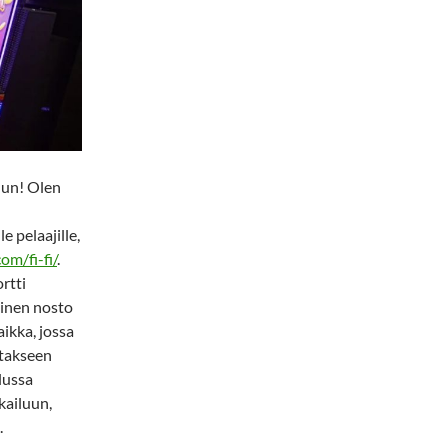
dun! Olen
e pelaajille,
om/fi-fi/
.
rtti
ainen nosto
ikka, jossa
otakseen
lussa
ailuun,
.