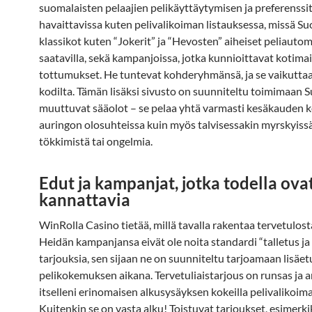
suomalaisten pelaajien pelikäyttäytymisen ja preferenssi
havaittavissa kuten pelivalikoiman listauksessa, missä S
klassikot kuten “Jokerit” ja “Hevosten” aiheiset peliautom
saatavilla, sekä kampanjoissa, jotka kunnioittavat kotimai
tottumukset. He tuntevat kohderyhmänsä, ja se vaikutta
kodilta. Tämän lisäksi sivusto on suunniteltu toimimaan
muuttuvat sääolot – se pelaa yhtä varmasti kesäkauden 
auringon olosuhteissa kuin myös talvisessakin myrskyissä,
tökkimistä tai ongelmia.
Edut ja kampanjat, jotka todella ova
kannattavia
WinRolla Casino tietää, millä tavalla rakentaa tervetulosta
Heidän kampanjansa eivät ole noita standardi “talletus ja 
tarjouksia, sen sijaan ne on suunniteltu tarjoamaan lisäe
pelikokemuksen aikana. Tervetuliaistarjous on runsas ja 
itselleni erinomaisen alkusysäyksen kokeilla pelivalikoima
Kuitenkin se on vasta alku! Toistuvat tarjoukset, esimerki