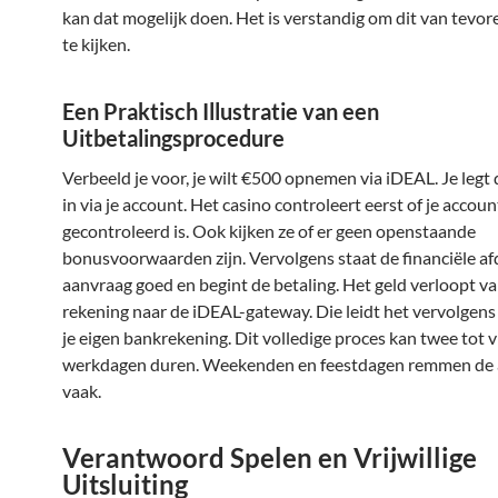
kan dat mogelijk doen. Het is verstandig om dit van tevor
te kijken.
Een Praktisch Illustratie van een
Uitbetalingsprocedure
Verbeeld je voor, je wilt €500 opnemen via iDEAL. Je legt
in via je account. Het casino controleert eerst of je accoun
gecontroleerd is. Ook kijken ze of er geen openstaande
bonusvoorwaarden zijn. Vervolgens staat de financiële af
aanvraag goed en begint de betaling. Het geld verloopt va
rekening naar de iDEAL-gateway. Die leidt het vervolgens
je eigen bankrekening. Dit volledige proces kan twee tot vi
werkdagen duren. Weekenden en feestdagen remmen de 
vaak.
Verantwoord Spelen en Vrijwillige
Uitsluiting