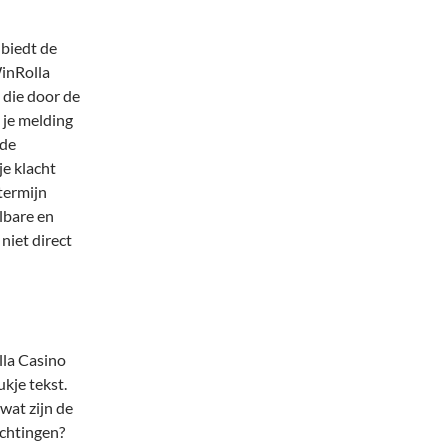
 biedt de
WinRolla
 die door de
 je melding
nde
je klacht
 termijn
lbare en
niet direct
la Casino
ukje tekst.
 wat zijn de
ichtingen?