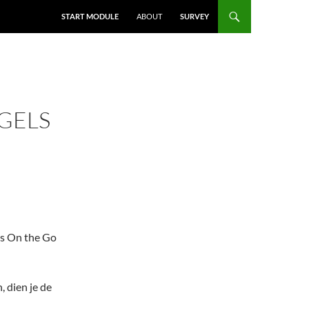
START MODULE
ABOUT
SURVEY
GELS
, dien je de