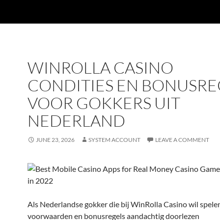
WINROLLA CASINO
CONDITIES EN BONUSRE
VOOR GOKKERS UIT
NEDERLAND
JUNE 23, 2026
SYSTEM ACCOUNT
LEAVE A COMMENT
Als Nederlandse gokker die bij WinRolla Casino wil spelen
voorwaarden en bonusregels aandachtig doorlezen