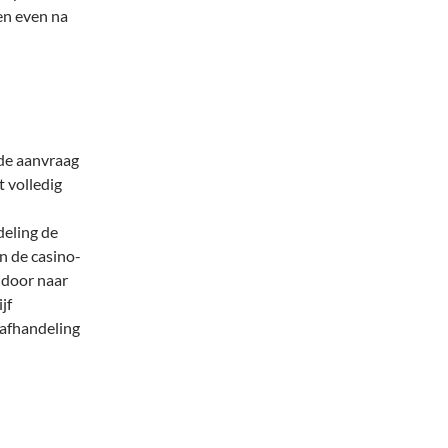
en even na
 de aanvraag
t volledig
deling de
n de casino-
 door naar
jf
afhandeling