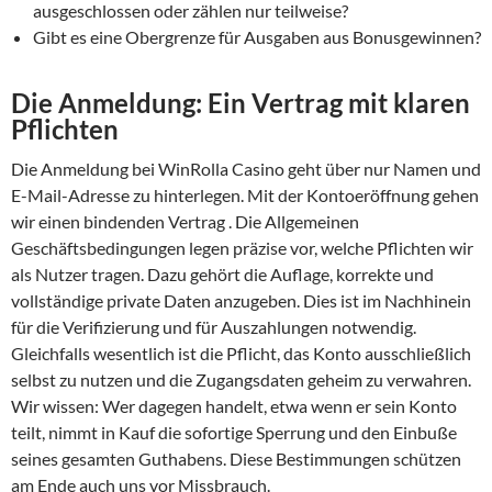
ausgeschlossen oder zählen nur teilweise?
Gibt es eine Obergrenze für Ausgaben aus Bonusgewinnen?
Die Anmeldung: Ein Vertrag mit klaren
Pflichten
Die Anmeldung bei WinRolla Casino geht über nur Namen und
E-Mail-Adresse zu hinterlegen. Mit der Kontoeröffnung gehen
wir einen bindenden Vertrag . Die Allgemeinen
Geschäftsbedingungen legen präzise vor, welche Pflichten wir
als Nutzer tragen. Dazu gehört die Auflage, korrekte und
vollständige private Daten anzugeben. Dies ist im Nachhinein
für die Verifizierung und für Auszahlungen notwendig.
Gleichfalls wesentlich ist die Pflicht, das Konto ausschließlich
selbst zu nutzen und die Zugangsdaten geheim zu verwahren.
Wir wissen: Wer dagegen handelt, etwa wenn er sein Konto
teilt, nimmt in Kauf die sofortige Sperrung und den Einbuße
seines gesamten Guthabens. Diese Bestimmungen schützen
am Ende auch uns vor Missbrauch.