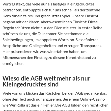
Vertragstext, das viele nur als lästiges Kleingedrucktes
betrachten, entpuppte sich für uns schnell als der zentrale
Kern für ein faires und geschütztes Spiel. Unsere Einsicht
begann mit der klaren, aber wesentlichen Einsicht: Diese
Regeln schützen nicht nur den Dienstleister. In erster Reihe
schützen sie uns, die Teilnehmer. Sie bestimmen die
Spielbedingungen, im doppelten Wortsinn. Sie definieren
Ansprüche und Obliegenheiten und erzeugen Transparenz.
Hier präsentieren wir, was wir erfahren haben, um
Mitmenschen den Einstieg zu diesem Kenntnisstand zu
ermöglichen.
Wieso die AGB weit mehr als nur
Kleingedrucktes sind
Viele von uns klicken das Kästchen bei den AGB gedankenlos,
ohne den Text auch nur anzusehen. Bei einem Online-Casino
wie WinRolla ist das ein Fehler. Die AGB bilden den rechtlichen
Rahmen für die ganze Geschäftsbeziehung. Sie bestimmen,