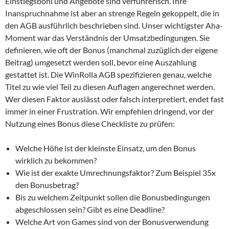
Einstiegsboni und Angebote sind verführerisch. Ihre
Inanspruchnahme ist aber an strenge Regeln gekoppelt, die in
den AGB ausführlich beschrieben sind. Unser wichtigster Aha-
Moment war das Verständnis der Umsatzbedingungen. Sie
definieren, wie oft der Bonus (manchmal zuzüglich der eigene
Beitrag) umgesetzt werden soll, bevor eine Auszahlung
gestattet ist. Die WinRolla AGB spezifizieren genau, welche
Titel zu wie viel Teil zu diesen Auflagen angerechnet werden.
Wer diesen Faktor auslässt oder falsch interpretiert, endet fast
immer in einer Frustration. Wir empfehlen dringend, vor der
Nutzung eines Bonus diese Checkliste zu prüfen:
Welche Höhe ist der kleinste Einsatz, um den Bonus
wirklich zu bekommen?
Wie ist der exakte Umrechnungsfaktor? Zum Beispiel 35x
den Bonusbetrag?
Bis zu welchem Zeitpunkt sollen die Bonusbedingungen
abgeschlossen sein? Gibt es eine Deadline?
Welche Art von Games sind von der Bonusverwendung