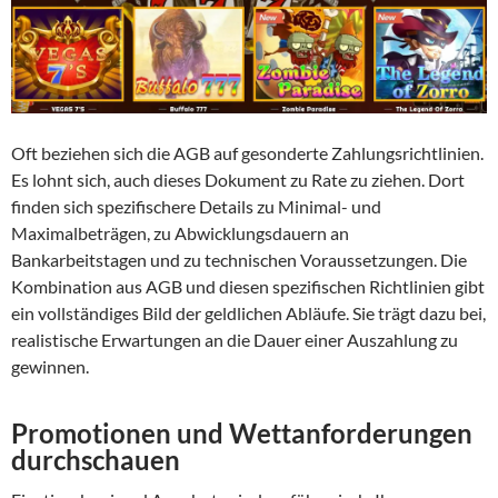
Oft beziehen sich die AGB auf gesonderte Zahlungsrichtlinien.
Es lohnt sich, auch dieses Dokument zu Rate zu ziehen. Dort
finden sich spezifischere Details zu Minimal- und
Maximalbeträgen, zu Abwicklungsdauern an
Bankarbeitstagen und zu technischen Voraussetzungen. Die
Kombination aus AGB und diesen spezifischen Richtlinien gibt
ein vollständiges Bild der geldlichen Abläufe. Sie trägt dazu bei,
realistische Erwartungen an die Dauer einer Auszahlung zu
gewinnen.
Promotionen und Wettanforderungen
durchschauen