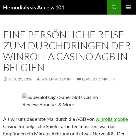
Skip
Search
Hemodialysis Access 101
to
PRIMAR
content
MENU
EINE PERSÖNLICHE REISE
ZUM DURCHDRINGEN DER
WINROLLA CASINO AGB IN
BELGIEN
JUNE 23, 2026
SYSTEM ACCOUNT
LEAVE A COMMENT
Als wir uns das erste Mal durch die AGB von
winrolla mobile
Casino für belgische Spieler arbeiten mussten, war das
Empfinden ein Mix aus Achtung und etwas Nervosität. Der