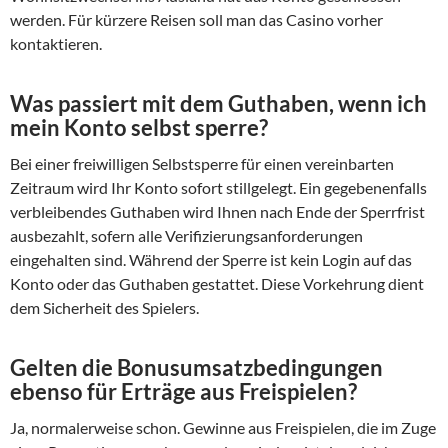
werden. Für kürzere Reisen soll man das Casino vorher
kontaktieren.
Was passiert mit dem Guthaben, wenn ich
mein Konto selbst sperre?
Bei einer freiwilligen Selbstsperre für einen vereinbarten
Zeitraum wird Ihr Konto sofort stillgelegt. Ein gegebenenfalls
verbleibendes Guthaben wird Ihnen nach Ende der Sperrfrist
ausbezahlt, sofern alle Verifizierungsanforderungen
eingehalten sind. Während der Sperre ist kein Login auf das
Konto oder das Guthaben gestattet. Diese Vorkehrung dient
dem Sicherheit des Spielers.
Gelten die Bonusumsatzbedingungen
ebenso für Erträge aus Freispielen?
Ja, normalerweise schon. Gewinne aus Freispielen, die im Zuge